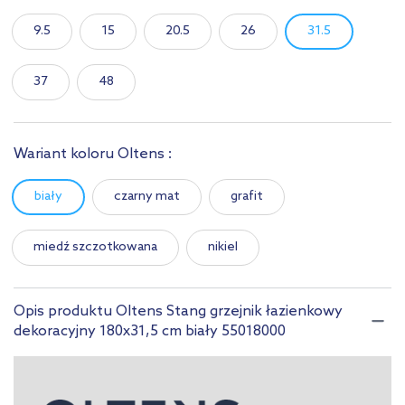
9.5
15
20.5
26
31.5
37
48
Wariant koloru Oltens :
biały
czarny mat
grafit
miedź szczotkowana
nikiel
Opis produktu Oltens Stang grzejnik łazienkowy
dekoracyjny 180x31,5 cm biały 55018000