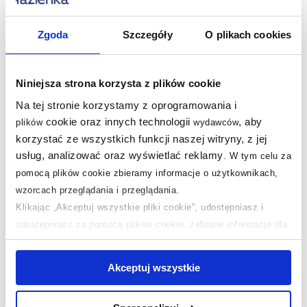
Zgoda
Szczegóły
O plikach cookies
Niniejsza strona korzysta z plików cookie
Na tej stronie korzystamy z oprogramowania i
cookie oraz innych technologii
, aby
plików
wydawców
korzystać ze wszystkich funkcji naszej witryny, z jej
usług, analizować oraz wyświetlać reklamy
.
W tym celu za
pomocą plików cookie zbieramy informacje o użytkownikach,
wzorcach przeglądania i przeglądania.
Klikając „Akceptuj wszystkie pliki cookie”, udostępniasz i
udostępniasz za pomocą plików cookie, zebrane informacje dla
użytkowników zewnętrznych, a także nasi partnerzy reklamowi.
Jeśli chcesz, włącz „Tylko wymagane pliki cookie”.
Pamiętaj
Akceptuj wszystkie
jednak, że zablokowane niektóre pliki cookie mogą mieć wpływ
na sposób dostarczania treści niedostosowanych do potrzeb
ShieldCoat - trwałość na lata