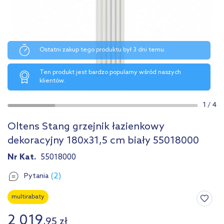
Ostatni zakup tego produktu był 3 dni temu.
Ten produkt jest bardzo popularny wśród naszych
klientów.
1
/
4
Oltens Stang grzejnik łazienkowy
dekoracyjny 180x31,5 cm biały 55018000
Nr Kat.
55018000
(2)
Pytania
multirabaty
2 019
,
95
zł