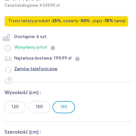
Cena katalogowa: 4 039,90 zł
Trzeci tańszy produkt
-25%
, czwarty
-50%
, piąty
-70%
taniej!
Dostępne: 6 szt.
Wysyłamy
jutro!
199
,
99
zł
Najtańsza dostawa:
Zamów telefonicznie
Wysokość
(cm)
:
120
150
180
Szerokość
(cm)
: