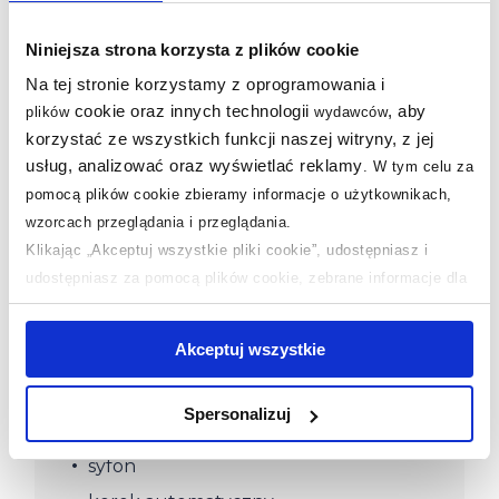
Niniejsza strona korzysta z plików cookie
Na tej stronie korzystamy z oprogramowania i
cookie oraz innych technologii
, aby
plików
wydawców
korzystać ze wszystkich funkcji naszej witryny, z jej
usług, analizować oraz wyświetlać reklamy
.
W tym celu za
pomocą plików cookie zbieramy informacje o użytkownikach,
wzorcach przeglądania i przeglądania.
Klikając „Akceptuj wszystkie pliki cookie”, udostępniasz i
udostępniasz za pomocą plików cookie, zebrane informacje dla
ZAWARTOŚĆ ZESTAWU
użytkowników zewnętrznych, a także nasi partnerzy reklamowi.
Jeśli chcesz, włącz „Tylko wymagane pliki cookie”.
Pamiętaj
Sprawdź, co zawiera opakowanie:
Akceptuj wszystkie
jednak, że zablokowane niektóre pliki cookie mogą mieć wpływ
na sposób dostarczania treści niedostosowanych do potrzeb
Spersonalizuj
użytkowników.
zlewozmywak
syfon
Aby uzyskać więcej informacji na temat plików plików cookie,