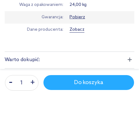
Waga z opakowaniem
24,00 kg
Gwarancja
Pobierz
Dane producenta
Zobacz
Warto dokupić:
Kupowane z tym produktem:
Do koszyka
Produkty z serii:
Produkty podobne:
multirabaty
multirabaty