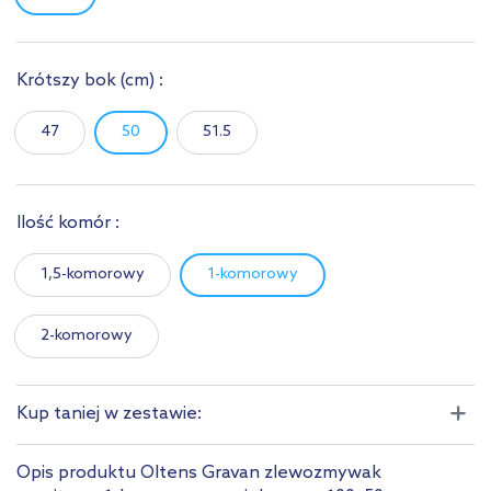
Krótszy bok
(cm)
:
47
50
51.5
Ilość komór :
1,5-komorowy
1-komorowy
2-komorowy
Kup taniej w zestawie:
Opis produktu Oltens Gravan zlewozmywak