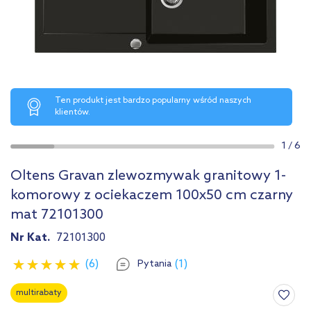
Ten produkt jest bardzo popularny wśród naszych
klientów.
1
/
6
Oltens Gravan zlewozmywak granitowy 1-
komorowy z ociekaczem 100x50 cm czarny
mat 72101300
Nr Kat.
72101300
(6)
(1)
Pytania
multirabaty