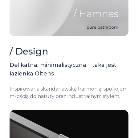
/ Design
Delikatna, minimalistyczna – taka jest
łazienka Oltens
Inspirowana skandynawską harmonią, spokojem
miłością do natury oraz industrialnym stylem.