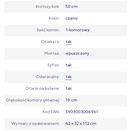
Krótszy bok
50 cm
Kolor
czarny
Ilość komór
1-komorowy
Ociekacz
tak
Montaż
wpuszczony
Syfon
tak
Odwracalny
tak
Otwór na baterie
tak
Głębokość komory głównej
19 cm
Kod EAN
5903003006961
Wymiary z opakowaniem
62 x 32 x 112 cm