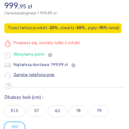
999
,
95
zł
Cena katalogowa: 1 999,89 zł
Trzeci tańszy produkt
-25%
, czwarty
-50%
, piąty
-70%
taniej!
Pospiesz się,
zostały tylko 2 sztuki!
Wysyłamy
jutro!
199
,
99
zł
Najtańsza dostawa:
Zamów telefonicznie
Dłuższy bok
(cm)
:
51.5
57
62
78
79
100