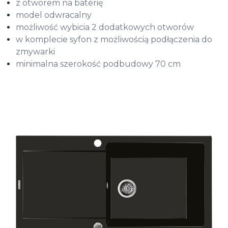
z otworem na baterię
model odwracalny
możliwość wybicia 2 dodatkowych otworów
w komplecie syfon z możliwością podłączenia do
zmywarki
minimalna szerokość podbudowy 70 cm