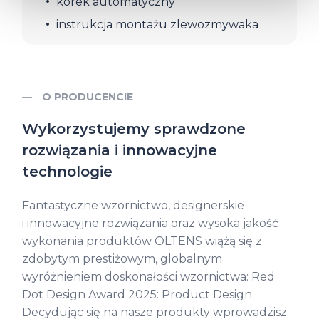
korek automatyczny
kliknij „Ustawienia plików cookie”.
Jeśli chcesz uzyskać więcej
informacji na temat plików cookie i tego, dlaczego ich przepisy,
instrukcja montażu zlewozmywaka
przejdź do zakładek „Informacje o plikach cookie”.
O PRODUCENCIE
Wykorzystujemy sprawdzone
rozwiązania i innowacyjne
technologie
Fantastyczne wzornictwo, designerskie
i innowacyjne rozwiązania oraz wysoka jakość
wykonania produktów OLTENS wiążą się z
zdobytym prestiżowym, globalnym
wyróżnieniem doskonałości wzornictwa: Red
Dot Design Award 2025: Product Design.
Decydując się na nasze produkty wprowadzisz