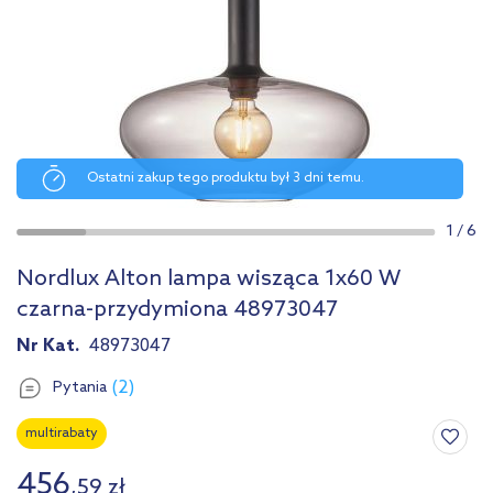
Ostatni zakup tego produktu był 3 dni temu.
1
/
6
Nordlux Alton lampa wisząca 1x60 W
czarna-przydymiona 48973047
Nr Kat.
48973047
(2)
Pytania
multirabaty
456
,
59
zł