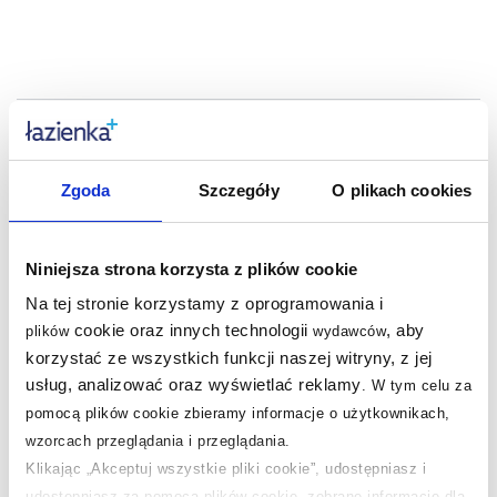
Dane techniczne
Marka
Nordlux
Zgoda
Szczegóły
O plikach cookies
Seria
Alton
Niniejsza strona korzysta z plików cookie
Materiał
szkło, metal
Na tej stronie korzystamy z oprogramowania i
Zasilanie
230 V
cookie oraz innych technologii
, aby
plików
wydawców
korzystać ze wszystkich funkcji naszej witryny, z jej
Żarówki w zestawie
nie
usług, analizować oraz wyświetlać reklamy
.
W tym celu za
Kolor
czarny, przydymiony
pomocą plików cookie zbieramy informacje o użytkownikach,
wzorcach przeglądania i przeglądania.
Stopień ochrony
IP20
Klikając „Akceptuj wszystkie pliki cookie”, udostępniasz i
Rodzaj gwintu
E27
udostępniasz za pomocą plików cookie, zebrane informacje dla