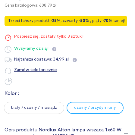
Cena katalogowa: 608,79 zł
Trzeci tańszy produkt
-25%
, czwarty
-50%
, piąty
-70%
taniej!
Pospiesz się,
zostały tylko 3 sztuki!
Wysyłamy
dzisiaj!
34
,
99
zł
Najtańsza dostawa:
Zamów telefonicznie
Kolor :
biały / czarny / mosiądz
czarny / przydymiony
Opis produktu Nordlux Alton lampa wisząca 1x60 W