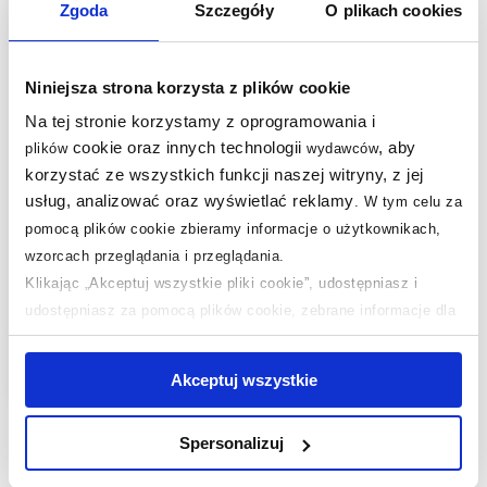
Zgoda
Szczegóły
O plikach cookies
Niniejsza strona korzysta z plików cookie
Na tej stronie korzystamy z oprogramowania i
cookie oraz innych technologii
, aby
plików
wydawców
korzystać ze wszystkich funkcji naszej witryny, z jej
Dostępność:
24h!
usług, analizować oraz wyświetlać reklamy
.
W tym celu za
Markslöjd Cassis kinkiet
pomocą plików cookie zbieramy informacje o użytkownikach,
3x18W chrom/biały
wzorcach przeglądania i przeglądania.
106370
Klikając „Akceptuj wszystkie pliki cookie”, udostępniasz i
udostępniasz za pomocą plików cookie, zebrane informacje dla
390
,
40
zł
użytkowników zewnętrznych, a także nasi partnerzy reklamowi.
Cena kat.:
489 zł
Jeśli chcesz, włącz „Tylko wymagane pliki cookie”.
Pamiętaj
Akceptuj wszystkie
jednak, że zablokowane niektóre pliki cookie mogą mieć wpływ
na sposób dostarczania treści niedostosowanych do potrzeb
Spersonalizuj
użytkowników.