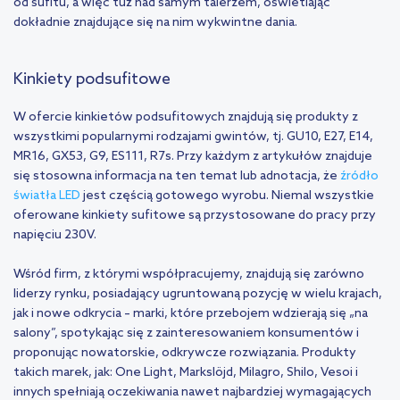
od sufitu, a więc tuż nad samym talerzem, oświetlając
dokładnie znajdujące się na nim wykwintne dania.
Kinkiety podsufitowe
W ofercie kinkietów podsufitowych znajdują się produkty z
wszystkimi popularnymi rodzajami gwintów, tj. GU10, E27, E14,
MR16, GX53, G9, ES111, R7s. Przy każdym z artykułów znajduje
się stosowna informacja na ten temat lub adnotacja, że
źródło
światła LED
jest częścią gotowego wyrobu. Niemal wszystkie
oferowane kinkiety sufitowe są przystosowane do pracy przy
napięciu 230V.
Wśród firm, z którymi współpracujemy, znajdują się zarówno
liderzy rynku, posiadający ugruntowaną pozycję w wielu krajach,
jak i nowe odkrycia – marki, które przebojem wdzierają się „na
salony”, spotykając się z zainteresowaniem konsumentów i
proponując nowatorskie, odkrywcze rozwiązania. Produkty
takich marek, jak: One Light, Markslöjd, Milagro, Shilo, Vesoi i
innych spełniają oczekiwania nawet najbardziej wymagających