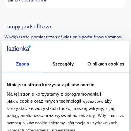
Lampy podsufitowe
Lampy podsufitowe
W większości pomieszczeń oświetlenie podsufitowe stanowi
główne źródło światła. Prócz tego jest to też ważny element
w kształtowaniu aranżacji – odpowiednio dobrany produkt może
świetnie uzupełniać wystrój, a niekiedy nawet stanowić jeden z
jego najważniejszych elementów. Tym bardziej że lampy
Zgoda
Szczegóły
O plikach cookies
podsufitowe bardzo często znajdują się w centralnej części
pomieszczenia. Nie dziwi więc tak szeroka oferta u czołowych
producentów oświetlenia.
Niniejsza strona korzysta z plików cookie
Na tej stronie korzystamy z oprogramowania i
Oświetlenie podsufitowe do wnętrz w stylu
cookie oraz innych technologii
, aby
plików
wydawców
korzystać ze wszystkich funkcji naszej witryny, z jej
skandynawskim
usług, analizować oraz wyświetlać reklamy
.
W tym celu za
pomocą plików cookie zbieramy informacje o użytkownikach,
W tej konwencji stylistycznej dominują łagodne formy, a
najczęściej pojawiającą się barwą jest biel. Nie inaczej sytuacja
wzorcach przeglądania i przeglądania.