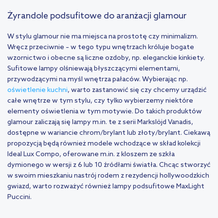
Żyrandole podsufitowe do aranżacji glamour
W stylu glamour nie ma miejsca na prostotę czy minimalizm.
Wręcz przeciwnie – w tego typu wnętrzach króluje bogate
wzornictwo i obecne są liczne ozdoby, np. eleganckie kinkiety.
Sufitowe lampy olśniewają błyszczącymi elementami,
przywodzącymi na myśl wnętrza pałaców. Wybierając np.
oświetlenie kuchni
, warto zastanowić się czy chcemy urządzić
całe wnętrze w tym stylu, czy tylko wybierzemy niektóre
elementy oświetlenia w tym motywie. Do takich produktów
glamour zaliczają się lampy m.in. te z serii Markslöjd Vanadis,
dostępne w wariancie chrom/brylant lub złoty/brylant. Ciekawą
propozycją będą również modele wchodzące w skład kolekcji
Ideal Lux Compo, oferowane m.in. z kloszem ze szkła
dymionego w wersji z 6 lub 10 źródłami światła. Chcąc stworzyć
w swoim mieszkaniu nastrój rodem z rezydencji hollywoodzkich
gwiazd, warto rozważyć również lampy podsufitowe MaxLight
Puccini.