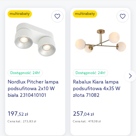
multirabaty
multirabaty
Dostępność:
24h!
Dostępność:
24h!
Nordlux Pitcher lampa
Rabalux Kiara lampa
podsufitowa 2x10 W
podsufitowa 4x35 W
biała 2310410101
złota 71082
197
257
,
52
zł
,
04
zł
Cena kat.:
273,83 zł
Cena kat.:
419,38 zł