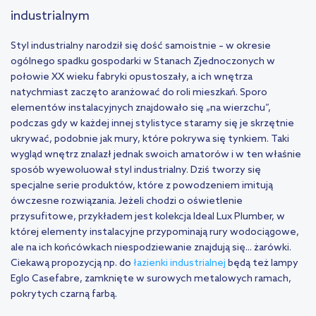
industrialnym
Styl industrialny narodził się dość samoistnie – w okresie
ogólnego spadku gospodarki w Stanach Zjednoczonych w
połowie XX wieku fabryki opustoszały, a ich wnętrza
natychmiast zaczęto aranżować do roli mieszkań. Sporo
elementów instalacyjnych znajdowało się „na wierzchu”,
podczas gdy w każdej innej stylistyce staramy się je skrzętnie
ukrywać, podobnie jak mury, które pokrywa się tynkiem. Taki
wygląd wnętrz znalazł jednak swoich amatorów i w ten właśnie
sposób wyewoluował styl industrialny. Dziś tworzy się
specjalne serie produktów, które z powodzeniem imitują
ówczesne rozwiązania. Jeżeli chodzi o oświetlenie
przysufitowe, przykładem jest kolekcja Ideal Lux Plumber, w
której elementy instalacyjne przypominają rury wodociągowe,
ale na ich końcówkach niespodziewanie znajdują się... żarówki.
Ciekawą propozycją np. do
łazienki industrialnej
będą też lampy
Eglo Casefabre, zamknięte w surowych metalowych ramach,
pokrytych czarną farbą.