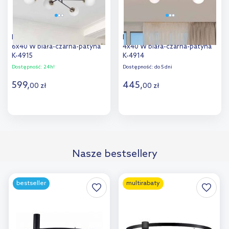
Kaja Isla lampa podsufitowa
Kaja Isla lampa podsufitowa
6x40 W biała-czarna-patyna
4x40 W biała-czarna-patyna
K-4915
K-4914
Dostępność:
24h!
Dostępność:
do 5 dni
599
,
445
,
00
zł
00
zł
Do koszyka
Do koszyka
Dodaj do
Dodaj do
Nasze bestsellery
porównania
porównania
bestseller
multirabaty