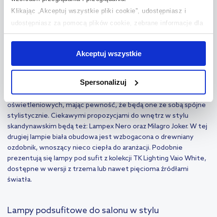
wygląda w przypadku oświetlenia. Podsufitowe modele lamp,
Klikając „Akceptuj wszystkie pliki cookie”, udostępniasz i
które dobrze sprawdzą się we wnętrzach w stylu
udostępniasz za pomocą plików cookie, zebrane informacje dla
skandynawskim to m.in. Markslöjd Expand w białym wariancie
użytkowników zewnętrznych, a także nasi partnerzy reklamowi.
kolorystycznym. Są one dostępne w kształcie kulistym lub
Jeśli chcesz, włącz „Tylko wymagane pliki cookie”.
Pamiętaj
podłużnym. Inną ciekawą serią produktową jest Mantra
Akceptuj wszystkie
jednak, że zablokowane niektóre pliki cookie mogą mieć wpływ
Lua.
Lampy pod sufit
z tej kolekcji posiadają klosze z tkaniny,
na sposób dostarczania treści niedostosowanych do potrzeb
oferowane zarówno w kolorze białym, jak i popielatym. Seria
Spersonalizuj
użytkowników.
Mantra Lua to również
kinkiety
i
lampy stojące
, dzięki czemu
nabywca ma możliwość dobrać więcej produktów
oświetleniowych, mając pewność, że będą one ze sobą spójne
Aby uzyskać więcej informacji na temat plików plików cookie,
stylistycznie. Ciekawymi propozycjami do wnętrz w stylu
kliknij „Ustawienia plików cookie”.
Jeśli chcesz uzyskać więcej
skandynawskim będą też: Lampex Nero oraz Milagro Joker. W tej
informacji na temat plików cookie i tego, dlaczego ich przepisy,
drugiej lampie biała obudowa jest wzbogacona o drewniany
przejdź do zakładek „Informacje o plikach cookie”.
ozdobnik, wnoszący nieco ciepła do aranżacji. Podobnie
prezentują się lampy pod sufit z kolekcji TK Lighting Vaio White,
dostępne w wersji z trzema lub nawet pięcioma źródłami
światła.
Lampy podsufitowe do salonu w stylu