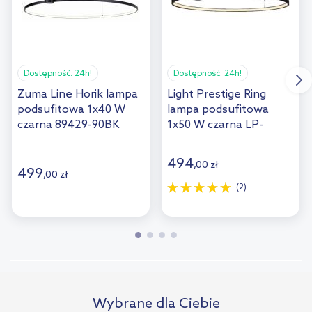
Dostępność:
24h!
Dostępność:
24h!
Zuma Line Horik lampa
Light Prestige Ring
podsufitowa 1x40 W
lampa podsufitowa
czarna 89429-90BK
1x50 W czarna LP-
909/1CLBKCCT
494
,
00
zł
499
,
00
zł
(2)
Wybrane dla Ciebie