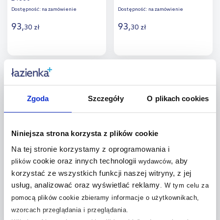
Dostępność:
na zamówienie
Dostępność:
na zamówienie
93
,
93
,
30
zł
30
zł
Do koszyka
Do koszyka
multirabaty
multirabaty
Dodaj do
Dodaj do
porównania
porównania
Zgoda
Szczegóły
O plikach cookies
Niniejsza strona korzysta z plików cookie
Na tej stronie korzystamy z oprogramowania i
Globo Lighting Lorna lampa
Globo Lighting Brighton
biurkowa 1x3 W biała-opal
lampa biurkowa 1x4 W czarna-
cookie oraz innych technologii
, aby
plików
wydawców
58481W
opal 58439SA
korzystać ze wszystkich funkcji naszej witryny, z jej
Dostępność:
na zamówienie
Dostępność:
na zamówienie
usług, analizować oraz wyświetlać reklamy
.
W tym celu za
94
,
43
zł
93
,
38
zł
pomocą plików cookie zbieramy informacje o użytkownikach,
Cena kat.:
119,90 zł
wzorcach przeglądania i przeglądania.