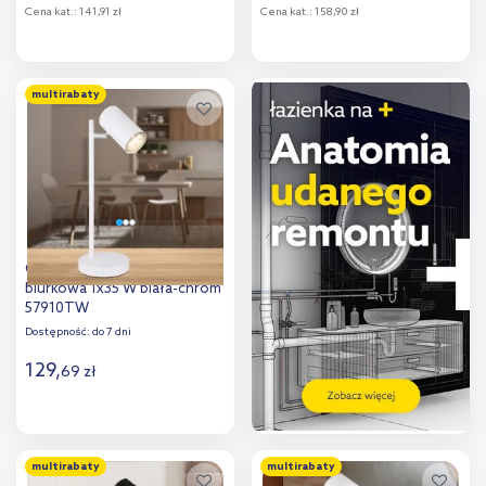
Cena kat.:
141,91 zł
Cena kat.:
158,90 zł
Do koszyka
Do koszyka
multirabaty
Dodaj do
Dodaj do
porównania
porównania
Globo Lighting Robby lampa
biurkowa 1x35 W biała-chrom
57910TW
Dostępność:
do 7 dni
129
,
69
zł
Do koszyka
multirabaty
multirabaty
Dodaj do