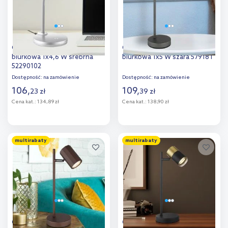
Globo Lighting Carmen lampa
Globo Lighting James lampa
biurkowa 1x4,6 W srebrna
biurkowa 1x5 W szara 57918T
52290102
Dostępność:
na zamówienie
Dostępność:
na zamówienie
106
,
109
,
23
zł
39
zł
Cena kat.:
134,89 zł
Cena kat.:
138,90 zł
Do koszyka
Do koszyka
multirabaty
multirabaty
Dodaj do
Dodaj do
porównania
porównania
Globo Lighting James lampa
Globo Lighting Brisbon lampa