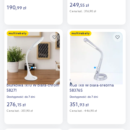
249
,
55
zł
190
,
99
zł
Cena kat.:
316,90 zł
Do koszyka
Do koszyka
multirabaty
multirabaty
Dodaj do
Dodaj do
porównania
porównania
Globo Lighting Pattaya lampa
Globo Lighting Mitti lampka
biurkowa 1x10 W biała-chrom
RGB 1x8 W biała-srebrna
58271
58376S
Dostępność:
do 7 dni
Dostępność:
do 7 dni
276
,
351
,
15
zł
93
zł
Cena kat.:
351,90 zł
Cena kat.:
446,90 zł
Do koszyka
Do koszyka