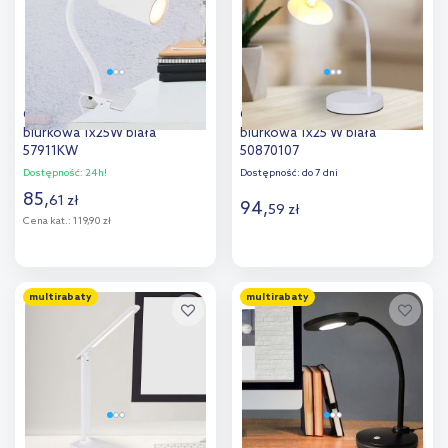
Globo Lighting Robby lampa
Globo Lighting Jason lampa
biurkowa 1x25W biała
biurkowa 1x25 W biała
57911KW
50870107
Dostępność:
24h!
Dostępność:
do 7 dni
85
,
61
zł
94
,
59
zł
Cena kat.:
119,90 zł
Do koszyka
Do koszyka
multirabaty
multirabaty
Dodaj do
Dodaj do
porównania
porównania