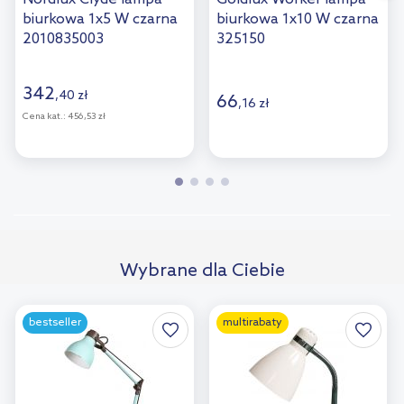
biurkowa 1x5 W czarna
biurkowa 1x10 W czarna
2010835003
325150
342
,
40
zł
66
,
16
zł
Cena kat.:
456,53 zł
Wybrane dla Ciebie
bestseller
multirabaty