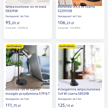
Globo Lighting Brighton
Globo Lighting Carmen lampa
lampa biurkowa 1x5 W biała
biurkowa 1x4,6 W czarna
58439W
52290108
Dostępność:
do 7 dni
Dostępność:
do 7 dni
95
,
106
,
20
zł
23
zł
Cena kat.:
120,90 zł
Cena kat.:
134,89 zł
Do koszyka
Do koszyka
multirabaty
multirabaty
Dodaj do
Dodaj do
porównania
porównania
Globo Lighting Trabby lampa
Globo Lighting Tyrell
biurkowa 1x8 W czarna-
inteligentna lampa biurkowa
mosiądz-przydymiona 57916T
1x4 W czarna 58329B
Dostępność:
do 7 dni
Dostępność:
do 7 dni
111
,
125
,
75
zł
14
zł