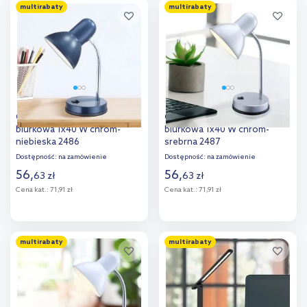
multirabaty
multirabaty
Dodaj do
Dodaj do
porównania
porównania
Globo Lighting Basic lampa
Globo Lighting Basic lampa
biurkowa 1x40 W chrom-
biurkowa 1x40 W chrom-
niebieska 2486
srebrna 2487
Dostępność:
na zamówienie
Dostępność:
na zamówienie
56
,
56
,
63
zł
63
zł
Cena kat.:
71,91 zł
Cena kat.:
71,91 zł
Do koszyka
Do koszyka
multirabaty
multirabaty
Dodaj do
Dodaj do
porównania
porównania