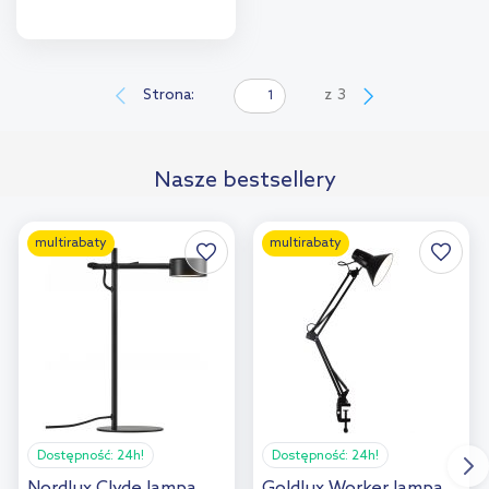
Do koszyka
Dodaj do
Strona:
z
3
porównania
Nasze bestsellery
multirabaty
multirabaty
Dostępność:
24h!
Dostępność:
24h!
Nordlux Clyde lampa
Goldlux Worker lampa