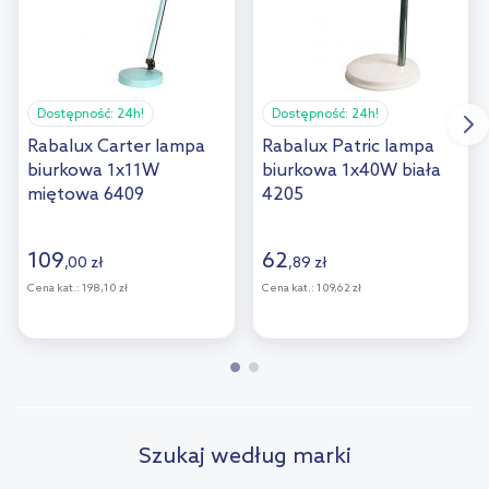
Dostępność:
24h!
Dostępność:
24h!
Rabalux Carter lampa
Rabalux Patric lampa
biurkowa 1x11W
biurkowa 1x40W biała
miętowa 6409
4205
109
62
,
00
zł
,
89
zł
Cena kat.:
198,10 zł
Cena kat.:
109,62 zł
Szukaj według marki