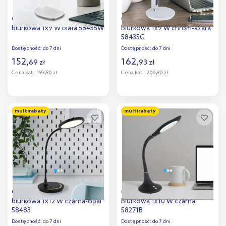
Globo Lighting Botal lampa
Globo Lighting Fruggy lampa
biurkowa 1x9 W biała 58455W
biurkowa 1x9 W chrom-szara
58435G
Dostępność:
do 7 dni
Dostępność:
do 7 dni
152
,
162
,
69
zł
93
zł
Cena kat.:
193,90 zł
Cena kat.:
206,90 zł
Do koszyka
Do koszyka
multirabaty
multirabaty
Dodaj do
Dodaj do
porównania
porównania
Globo Lighting lampa
Globo Lighting Pattaya lampa
biurkowa 1x12 W czarna-opal
biurkowa 1x10 W czarna
58483
58271B
Dostępność:
do 7 dni
Dostępność:
do 7 dni