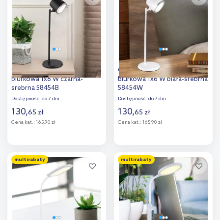
porównania
Globo Lighting Meeya lampa
Globo Lighting Meeya lampa
biurkowa 1x6 W czarna-
biurkowa 1x6 W biała-srebrna
srebrna 58454B
58454W
Dostępność:
do 7 dni
Dostępność:
do 7 dni
130
,
130
,
65
zł
65
zł
Cena kat.:
165,90 zł
Cena kat.:
165,90 zł
Do koszyka
Do koszyka
multirabaty
multirabaty
Dodaj do
Dodaj do
porównania
porównania