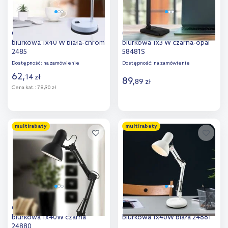
Globo Lighting Basic lampa
Globo Lighting Lorna lampa
biurkowa 1x40 W biała-chrom
biurkowa 1x3 W czarna-opal
2485
58481S
Dostępność:
na zamówienie
Dostępność:
na zamówienie
62
,
14
zł
89
,
89
zł
Cena kat.:
78,90 zł
Do koszyka
Do koszyka
multirabaty
multirabaty
Dodaj do
Dodaj do
porównania
porównania
Globo Lighting Famous lampa
Globo Lighting Famous lampa
biurkowa 1x40W czarna
biurkowa 1x40W biała 24881
24880