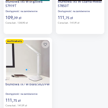
biurkowa 1x5 W brązowa
biurkowa 1x5 W czarna-miedź
57919T
57850T
Dostępność:
na zamówienie
Dostępność:
na zamówienie
109
,
111
,
39
zł
75
zł
Cena kat.:
138,90 zł
Cena kat.:
141,91 zł
Do koszyka
Do koszyka
multirabaty
Dodaj do
Dodaj do
porównania
porównania
Globo Lighting Davos lampa
biurkowa 1x7 W biała 58209W
Dostępność:
na zamówienie
111
,
75
zł
Cena kat.:
141,91 zł