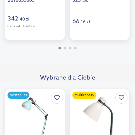
2010835003
325150
342
,
40
zł
66
,
16
zł
Cena kat.:
456,53 zł
Wybrane dla Ciebie
bestseller
multirabaty