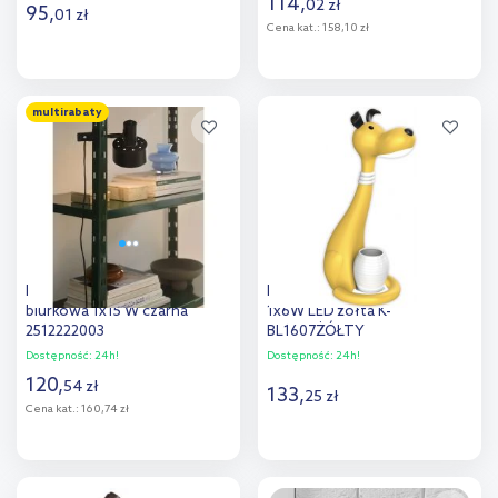
114
,
02
zł
95
,
01
zł
Cena kat.:
158,10 zł
Do koszyka
Do koszyka
multirabaty
Dodaj do
Dodaj do
porównania
porównania
Nordlux Matis lampa
Kaja Piesek lampa biurkowa
biurkowa 1x15 W czarna
1x6W LED żółta K-
2512222003
BL1607ŻÓŁTY
Dostępność:
24h!
Dostępność:
24h!
120
,
54
zł
133
,
25
zł
Cena kat.:
160,74 zł
Do koszyka
Do koszyka