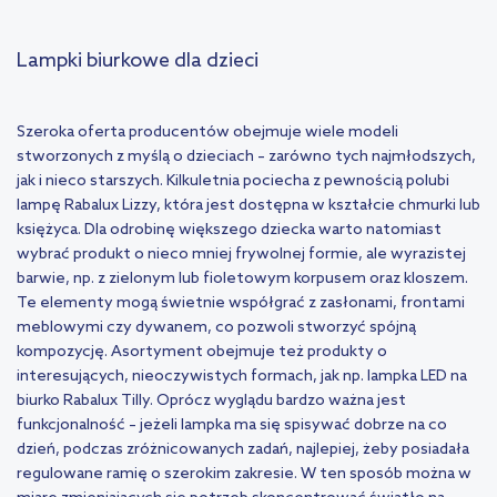
Lampki biurkowe dla dzieci
Szeroka oferta producentów obejmuje wiele modeli
stworzonych z myślą o dzieciach – zarówno tych najmłodszych,
jak i nieco starszych. Kilkuletnia pociecha z pewnością polubi
lampę Rabalux Lizzy, która jest dostępna w kształcie chmurki lub
księżyca. Dla odrobinę większego dziecka warto natomiast
wybrać produkt o nieco mniej frywolnej formie, ale wyrazistej
barwie, np. z zielonym lub fioletowym korpusem oraz kloszem.
Te elementy mogą świetnie współgrać z zasłonami, frontami
meblowymi czy dywanem, co pozwoli stworzyć spójną
kompozycję. Asortyment obejmuje też produkty o
interesujących, nieoczywistych formach, jak np. lampka LED na
biurko Rabalux Tilly. Oprócz wyglądu bardzo ważna jest
funkcjonalność – jeżeli lampka ma się spisywać dobrze na co
dzień, podczas zróżnicowanych zadań, najlepiej, żeby posiadała
regulowane ramię o szerokim zakresie. W ten sposób można w