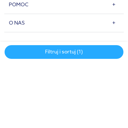
POMOC
O NAS
Filtruj i sortuj (1)
© 2007-2026 | lazienkaplus.pl