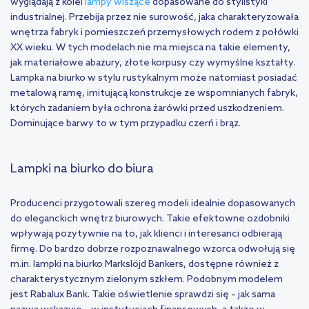
wyglądają z kolei
lampy wiszące
dopasowane do stylistyki
industrialnej. Przebija przez nie surowość, jaka charakteryzowała
wnętrza fabryk i pomieszczeń przemysłowych rodem z połówki
XX wieku. W tych modelach nie ma miejsca na takie elementy,
jak materiałowe abażury, złote korpusy czy wymyślne kształty.
Lampka na biurko w stylu rustykalnym może natomiast posiadać
metalową ramę, imitującą konstrukcje ze wspomnianych fabryk,
których zadaniem była ochrona żarówki przed uszkodzeniem.
Dominujące barwy to w tym przypadku czerń i brąz.
Lampki na biurko do biura
Producenci przygotowali szereg modeli idealnie dopasowanych
do eleganckich wnętrz biurowych. Takie efektowne ozdobniki
wpływają pozytywnie na to, jak klienci i interesanci odbierają
firmę. Do bardzo dobrze rozpoznawalnego wzorca odwołują się
m.in. lampki na biurko Markslöjd Bankers, dostępne również z
charakterystycznym zielonym szkłem. Podobnym modelem
jest Rabalux Bank. Takie oświetlenie sprawdzi się – jak sama