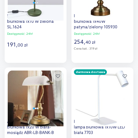
Sollux Lighting Karbon lampa
Markslöjd Bankers lampa
biurkowa 1x10 W zielona
biurkowa 1x40W
SL.1624
patyna/zielony 105930
Dostępność:
24h!
Dostępność:
24h!
254
,
40
zł
191
,
00
zł
Cena kat.:
319 zł
Do koszyka
Do koszyka
darmowa dostawa
Dodaj do
Dodaj do
porównania
porównania
Abruzzo Bankierki lampa
Nowodvorski Lighting Mono
biurkowa 1x20 W biała-
lampa biurkowa 1x10W LED
mosiądz ABR-LB-BANK-B
biała 7703