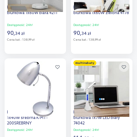
Rabalux Samson lampa
Rabalux Samson lampa
biurkowa 1x60W biała 4211
biurkowa 1x60W zielona 4178
Dostępność:
24h!
Dostępność:
24h!
90
,
90
,
34
zł
34
zł
Cena kat.:
138,99 zł
Cena kat.:
138,99 zł
Do koszyka
Do koszyka
multirabaty
Dodaj do
Dodaj do
porównania
porównania
Kaja Kajtek lampa biurkowa
Rabalux Amato lampa
1x40W srebrna K-MT-
biurkowa 1x7W LED biały
200SREBRNY
74042
Dostępność:
24h!
Dostępność:
24h!