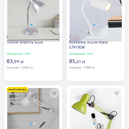
porównania
porównania
Rabalux Patric lampa biurkowa
Globo Lighting Robby lampa
1x40W srebrny 4206
biurkowa 1x25W biała
57911KW
Dostępność:
24h!
Dostępność:
24h!
83
,
85
,
99
zł
61
zł
Cena kat.:
109,57 zł
Cena kat.:
119,90 zł
Do koszyka
Do koszyka
multirabaty
Dodaj do
Dodaj do
porównania
porównania