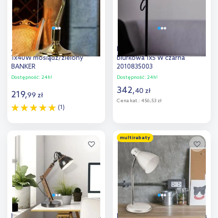
Abigali Home lampa biurkowa
Nordlux Clyde lampa
1x40W mosiądz/zielony
biurkowa 1x5 W czarna
BANKER
2010835003
Dostępność:
24h!
Dostępność:
24h!
342
,
40
zł
219
,
99
zł
Cena kat.:
456,53 zł
(1)
Do koszyka
Do koszyka
multirabaty
Dodaj do
Dodaj do
porównania
porównania
Rabalux Aksel lampa biurkowa
Rabalux Patric lampa biurkowa