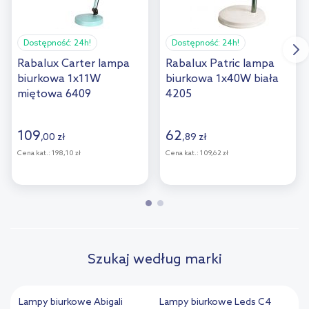
Dostępność:
24h!
Dostępność:
24h!
Rabalux Carter lampa
Rabalux Patric lampa
biurkowa 1x11W
biurkowa 1x40W biała
miętowa 6409
4205
109
62
,
00
zł
,
89
zł
Cena kat.:
198,10 zł
Cena kat.:
109,62 zł
Szukaj według marki
Lampy biurkowe Abigali
Lampy biurkowe Leds C4