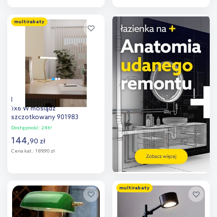
Do koszyka
Do koszyka
multirabaty
Dodaj do
Dodaj do
porównania
porównania
Eglo Riccione lampa biurkowa
1x6 W mosiądz
szczotkowany 901983
Dostępność:
24h!
144
,
90
zł
Cena kat.:
189,90 zł
Do koszyka
multirabaty
Dodaj do
porównania