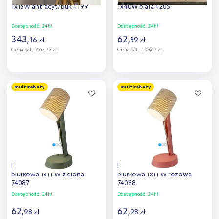
1x15W antracyt/buk 4199
1x40W biała 4205
Dostępność:
24h!
Dostępność:
24h!
343
,
62
,
16
zł
89
zł
Cena kat.:
465,73 zł
Cena kat.:
109,62 zł
Do koszyka
Do koszyka
multirabaty
multirabaty
Dodaj do
Dodaj do
porównania
porównania
Rabalux Solvet lampa
Rabalux Solvet lampa
biurkowa 1x11 W zielona
biurkowa 1x11 W różowa
74087
74088
Dostępność:
24h!
Dostępność:
24h!
62
,
62
,
98
zł
98
zł