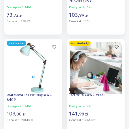
206ZIELONY
Dostępność:
24h!
Dostępność:
24h!
73
,
103
,
72
zł
99
zł
Cena kat.:
138,99 zł
Cena kat.:
130 zł
Do koszyka
Do koszyka
bestseller
multirabaty
Dodaj do
Dodaj do
porównania
porównania
Rabalux Carter lampa
Rabalux Rabal lampa biurkowa
biurkowa 1x11W miętowa
1x4 W różowa 74224
6409
Dostępność:
24h!
Dostępność:
24h!
109
,
141
,
00
zł
98
zł
Cena kat.:
198,10 zł
Cena kat.:
193,60 zł