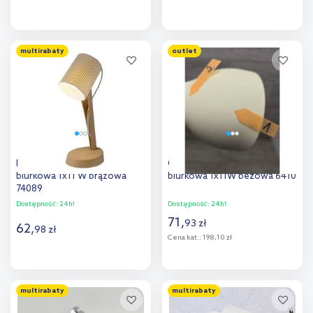
Do koszyka
Do koszyka
multirabaty
outlet
Dodaj do
Dodaj do
porównania
porównania
Rabalux Solvet lampa
Outlet - Rabalux Carter lampa
biurkowa 1x11 W brązowa
biurkowa 1x11W beżowa 6410
74089
Dostępność:
24h!
Dostępność:
24h!
71
,
93
zł
62
,
98
zł
Cena kat.:
198,10 zł
Do koszyka
Do koszyka
multirabaty
multirabaty
Dodaj do
Dodaj do