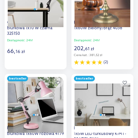
Goldlux Worker lampa
Rabalux Bank lampa biurkowa
biurkowa 1x10 W czarna
1x60W zielony/brąz 4038
325150
Dostępność:
24h!
Dostępność:
24h!
202
,
61
zł
66
,
16
zł
Cena kat.:
381,52 zł
(2)
Do koszyka
Do koszyka
bestseller
bestseller
Dodaj do
Dodaj do
porównania
porównania
Rabalux Samson lampa
Kaja Niko lampa biurkowa
biurkowa 1x60W różowa 4179
1x5W LED turkusowy K-MT-