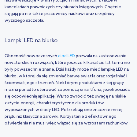
nazwa wskazuje – w instytucjach finansowych, a także w
kancelariach prawniczych czy biurach księgowych. Chętnie
sięgają po nie także pracownicy naukowi oraz urzędnicy
wyższego szczebla.
Lampki LED na biurko
Obecność nowoczesnych
diod LED
pozwala na zastosowanie
nowatorskich rozwiązań, które jeszcze kilkanaście lat temu nie
były powszechnie znane. Dziś każdy może mieć lampkę LED na
biurko, w której da się zmieniać barwę światła oraz rozjaśniać i
ściemniać jego strumień. Niektórymi produktami z tej grupy
można ponadto sterować za pomocą smartfona, jeżeli posiada
się odpowiednią aplikację. Warto zwrócić też uwagę na niskie
zużycie energii, charakterystyczne dla produktów
wyposażonych w diody LED. Potrzebują one znacznie mniej
prądu niż klasyczne żarówki. Korzystanie z efektownego
oświetlenia nie musi więc wiązać się ze wzrostem rachunków.