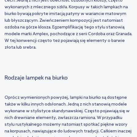
cech. Jedną z nich jest obecność ozdobnych kloszy, często
wykonanych z mlecznego szkła. Korpusy w takich lampkach na
biurko bywają pokryte imitacją patyny w wariancie matowym
lub błyszczącym. Zwieńczeniem kompozycji jest natomiast
ozdoba na górze klosza. Egzemplifikację tego stylu stanowią
modele marki Amplex, pochodzące z serii Cordoba oraz Granada.
W tej konwencji często też pojawiają się elementy o barwie
złota lub srebra.
Rodzaje lampek na biurko
Oprócz wymienionych powyżej, lampki na biurko są dostępne
także w kilku innych odsłonach. Jedną z nich stanowią modele
wykonane w stylistyce skandynawskiej. Często pojawiają się w
nich drewniane elementy, zwłaszcza ramiona. W przypadku
stylu rustykalnego możemy natomiast spotkać piękne wzory
na korpusach, nawiązujące do ludowych tradycji. Całkiem inaczej