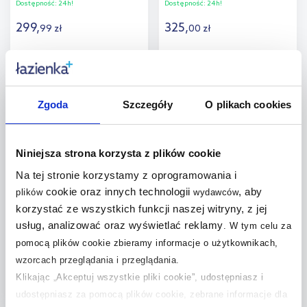
Dostępność:
24h!
Dostępność:
24h!
299
,
325
,
99
zł
00
zł
Do koszyka
Do koszyka
Dodaj do
Dodaj do
Zgoda
Szczegóły
O plikach cookies
porównania
porównania
Niniejsza strona korzysta z plików cookie
Na tej stronie korzystamy z oprogramowania i
cookie oraz innych technologii
, aby
plików
wydawców
One Light Diodor S lampa
korzystać ze wszystkich funkcji naszej witryny, z jej
biurkowa 3W+6W czarna
61132A/B/W
usług, analizować oraz wyświetlać reklamy
.
W tym celu za
Dostępność:
24h!
pomocą plików cookie zbieramy informacje o użytkownikach,
wzorcach przeglądania i przeglądania.
399
,
20
zł
Klikając „Akceptuj wszystkie pliki cookie”, udostępniasz i
udostępniasz za pomocą plików cookie, zebrane informacje dla