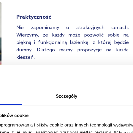
Praktyczność
Nie zapominamy o atrakcyjnych cenach.
Wierzymy, że każdy może pozwolić sobie na
piękną i funkcjonalną łazienkę, z której będzie
dumny. Dlatego mamy propozycje na każdą
kieszeń.
Szczegóły
 plików cookie
a
Hagser
 oprogramowania i
cookie oraz innych technologii
plików
wydawców
ia
Anke
tryny, z jej usług, analizować oraz wyświetlać reklamy
.
W tym cel