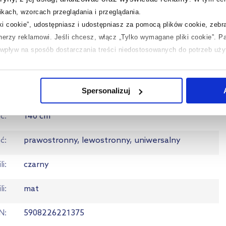
kach, wzorcach przeglądania i przeglądania.
aj
dwuczęściowy
iki cookie”, udostępniasz i udostępniasz za pomocą plików cookie, zeb
tnerzy reklamowi.
Jeśli chcesz, włącz „Tylko wymagane pliki cookie”.
Pa
ie
szkło przezroczyste
ć wpływ na sposób dostarczania treści niedostosowanych do potrzeb uż
a
tak
 temat plików plików cookie, kliknij „Ustawienia plików cookie”.
Jeśli 
laczego ich przepisy, przejdź do zakładek „Informacje o plikach cookie”
Spersonalizuj
ść
100 cm
ć
140 cm
ść
prawostronny, lewostronny, uniwersalny
li
czarny
li
mat
N
5908226221375