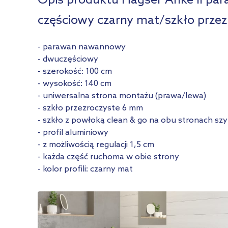
Opis produktu Hagser Anke II pa
częściowy czarny mat/szkło prz
- parawan nawannowy
- dwuczęściowy
- szerokość: 100 cm
- wysokość: 140 cm
- uniwersalna strona montażu (prawa/lewa)
- szkło przezroczyste 6 mm
- szkło z powłoką clean & go na obu stronach sz
- profil aluminiowy
- z możliwością regulacji 1,5 cm
- każda część ruchoma w obie strony
- kolor profili: czarny mat