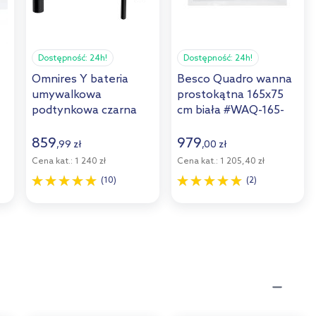
Dostępność:
24h!
Dostępność:
24h!
Omnires Y bateria
Besco Quadro wanna
umywalkowa
prostokątna 165x75
podtynkowa czarna
cm biała #WAQ-165-
Y1215HBL
PK
859
979
,
99
zł
,
00
zł
Cena kat.:
1 240 zł
Cena kat.:
1 205,40 zł
(10)
(2)