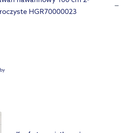
rawan nawannowy 100 cm 2-
ezroczyste HGR70000023
yby