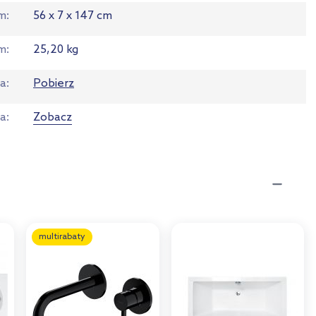
em
56 x 7 x 147 cm
m
25,20 kg
ja
Pobierz
ta
Zobacz
multirabaty