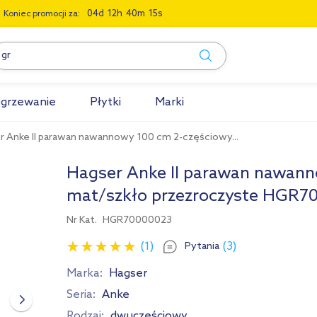
0
4
1
2
4
0
1
4
Koniec promocji za:
grzewanie
Płytki
Marki
r Anke II parawan nawannowy 100 cm 2-częściowy...
Hagser Anke II parawan nawann
mat/szkło przezroczyste HGR7
Nr Kat.
HGR70000023
(1)
(3)
Pytania
Marka:
Hagser
Seria:
Anke
Rodzaj:
dwuczęściowy