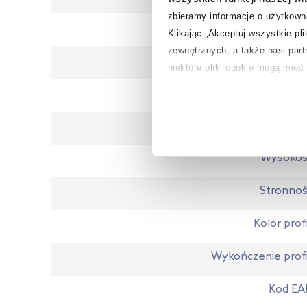
zbieramy informacje o użytkowni
Rodz
Klikając „Akceptuj wszystkie pl
zewnętrznych, a także nasi par
Wypełnien
niektóre pliki cookie mogą mie
Powłoka ochronn
Aby uzyskać więcej informacji na
na temat plików cookie i tego, d
Szeroko
Wysokoś
Stronno
Kolor profi
Wykończenie profi
Kod EA