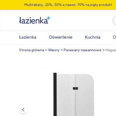
Multirabaty, -25%,-50% a nawet -70% na piąty produkt
Łazienka
Oświetlenie
Kuchnia
O
Strona główna
Wanny
Parawany nawannowe
Hagse