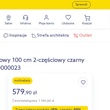
Sprawdź
Salon
Infolinia
Moje konto
Ulubione
Koszyk
Inspiracje
Strefa architekta
Outlet
owy 100 cm 2-częściowy czarny
0000023
multirabaty
579
,
90
zł
Cena katalogowa: 1 166,66 zł
Trzeci tańszy produkt
-25%
, czwarty
-50%
,