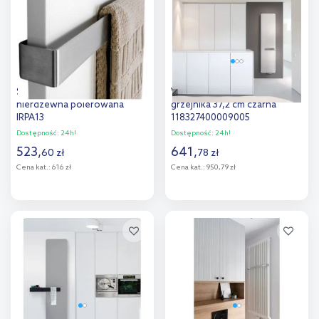
porównania
porównania
Sapho Magnifica reling stal
Vasco Oni O-NP poręcz do
nierdzewna polerowana
grzejnika 37,2 cm czarna
IRPA13
118327400009005
Dostępność:
24h!
Dostępność:
24h!
523
,
641
,
60
zł
78
zł
Cena kat.:
616 zł
Cena kat.:
950,79 zł
Do koszyka
Do koszyka
Dodaj do
Dodaj do
porównania
porównania