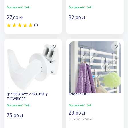
Dostępność:
24h!
Dostępność:
24h!
27
,
32
,
00
zł
00
zł
(1)
Do koszyka
Do koszyka
Dodaj do
Dodaj do
porównania
porównania
Terma Handy Vip wieszak
Wenko wieszak na ręcznik
grzejnikowy 2 szt. biały
4468161100
TGWBI005
Dostępność:
24h!
Dostępność:
24h!
23
,
00
zł
75
,
00
zł
Cena kat.:
27,99 zł