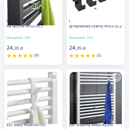
Instal Projekt Poppy wieszak
Instal Projekt HS3 wieszaki
na ręcznik 4HS3-0C1
grzejnikowy czarny 4HS3-0C2
Dostępność:
24h!
Dostępność:
24h!
24
,
24
,
35
zł
35
zł
(9)
(2)
Do koszyka
Do koszyka
Dodaj do
Dodaj do
porównania
porównania
Wenko wieszak grzejnikowy 2
Wenko wieszak grzejnikowy 2
szt. biały 4468160100
szt. srebrny 4468162100