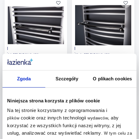
Dodaj do
Dodaj do
porównania
porównania
Enix HP wieszak grzejnikowy
Enix HD wieszak grzejnikowy
37 cm biały A-WI-
36,5 cm biały A-WI-
06037001000
02036501000
Dostępność:
do 5 tyg.
Dostępność:
do 5 tyg.
97
,
109
,
00
zł
00
zł
Zgoda
Szczegóły
O plikach cookies
(1)
Do koszyka
Do koszyka
Niniejsza strona korzysta z plików cookie
Dodaj do
Dodaj do
Na tej stronie korzystamy z oprogramowania i
cookie oraz innych technologii
, aby
plików
wydawców
porównania
porównania
korzystać ze wszystkich funkcji naszej witryny, z jej
usług, analizować oraz wyświetlać reklamy
.
W tym celu za