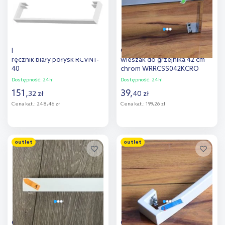
Instal Projekt reling na
Outlet - Terma Case Slim
ręcznik biały połysk RCVN1-
wieszak do grzejnika 42 cm
40
chrom WRRCSS042KCRO
Dostępność:
24h!
Dostępność:
24h!
151
,
39
,
32
zł
40
zł
Cena kat.:
248,46 zł
Cena kat.:
199,26 zł
Do koszyka
Do koszyka
outlet
outlet
Dodaj do
Dodaj do
porównania
porównania
Outlet - Instal Projekt RS4
Outlet - Instal Projekt RS4