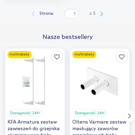
Do koszyka
Dodaj do
Strona:
z
5
porównania
Nasze bestsellery
multirabaty
multirabaty
Dostępność:
24h!
Dostępność:
24h!
KFA Armatura zestaw
Oltens Varmare zestaw
zawieszeń do grzejnika
maskujący zaworów