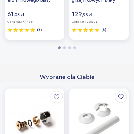
aluminiowego biały
grzejnikowych biały
864-110-44
55903000
61
129
,
03
zł
,
95
zł
Cena kat.:
77,49 zł
Cena kat.:
259,90 zł
(8)
(6)
Wybrane dla Ciebie