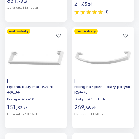
831
,
73
zł
21
,
65
zł
Cena kat.:
1 131,60 zł
(1)
Do koszyka
Do koszyka
multirabaty
multirabaty
Dodaj do
Dodaj do
porównania
porównania
Instal Projekt reling na
Instal Projekt RS4 White Silk
ręcznik biały mat RCVN1-
reling na ręcznik biały połysk
40C34
RS4-70
Dostępność:
do 10 dni
Dostępność:
do 10 dni
151
,
269
,
32
zł
66
zł
Cena kat.:
248,46 zł
Cena kat.:
442,80 zł
Do koszyka
Do koszyka