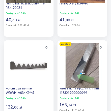
reling na ręcznik biały mat
reling biały RS4-40
RS4-70C34
Dostępność:
24h!
Dostępność:
24h!
40
,
41
,
60
zł
80
zł
Cena kat.:
232,47 zł
Cena kat.:
322,26 zł
Do koszyka
Do koszyka
outlet
Dodaj do
Dodaj do
porównania
porównania
Terma Happy Shark wieszak
Outlet - Vasco Niva N2L1
40 cm czarny mat
wieszak na ręcznik chrom
WRWH1A034K9M5
118321900000099
Dostępność:
24h!
Dostępność:
24h!
163
,
24
zł
132
,
00
zł
Cena kat.:
1 131,60 zł