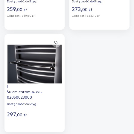
Dostępność:
do 5 tyg.
Dostępność:
do 5 tyg.
259
,
273
,
00
zł
00
zł
Cena kat.:
319,80 zł
Cena kat.:
332,10 zł
Do koszyka
Do koszyka
Dodaj do
Dodaj do
porównania
porównania
Enix HD wieszak grzejnikowy
50 cm chrom A-WI-
02050023000
Dostępność:
do 5 tyg.
297
,
00
zł