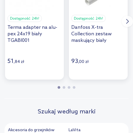
Dostępność:
24h!
Dostępność:
24h!
Terma adapter na alu-
Danfoss X-tra
pex 24x19 biały
Collection zestaw
TGABI001
maskujący biały
013G3132
51
93
,
84
zł
,
00
zł
Szukaj według marki
Akcesoria do grzejników
LaVita