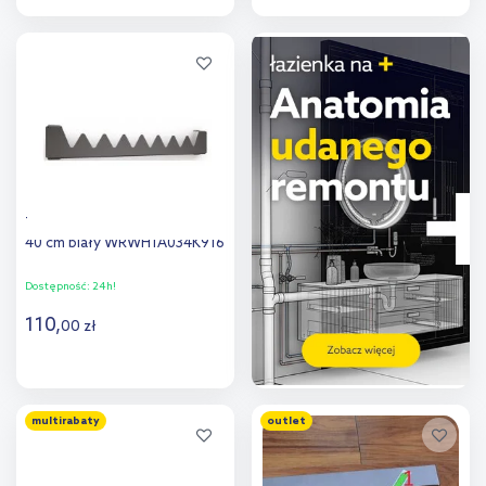
Do koszyka
Do koszyka
Dodaj do
Dodaj do
porównania
porównania
Terma Happy Shark wieszak
40 cm biały WRWH1A034K916
Dostępność:
24h!
110
,
00
zł
Do koszyka
multirabaty
outlet
Dodaj do
porównania