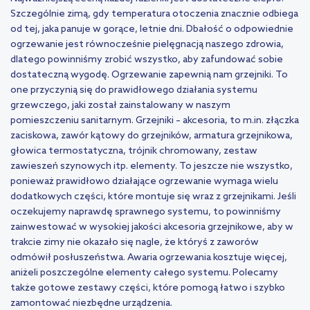
Szczególnie zimą, gdy temperatura otoczenia znacznie odbiega
od tej, jaka panuje w gorące, letnie dni. Dbałość o odpowiednie
ogrzewanie jest równocześnie pielęgnacją naszego zdrowia,
dlatego powinniśmy zrobić wszystko, aby zafundować sobie
dostateczną wygodę. Ogrzewanie zapewnią nam grzejniki. To
one przyczynią się do prawidłowego działania systemu
grzewczego, jaki został zainstalowany w naszym
pomieszczeniu sanitarnym. Grzejniki – akcesoria, to m.in. złączka
zaciskowa, zawór kątowy do grzejników, armatura grzejnikowa,
głowica termostatyczna, trójnik chromowany, zestaw
zawieszeń szynowych itp. elementy. To jeszcze nie wszystko,
ponieważ prawidłowo działające ogrzewanie wymaga wielu
dodatkowych części, które montuje się wraz z grzejnikami. Jeśli
oczekujemy naprawdę sprawnego systemu, to powinniśmy
zainwestować w wysokiej jakości akcesoria grzejnikowe, aby w
trakcie zimy nie okazało się nagle, że któryś z zaworów
odmówił posłuszeństwa. Awaria ogrzewania kosztuje więcej,
aniżeli poszczególne elementy całego systemu. Polecamy
także gotowe zestawy części, które pomogą łatwo i szybko
zamontować niezbędne urządzenia.