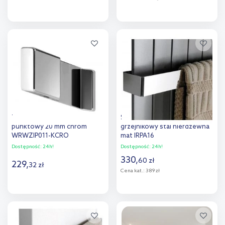
Do koszyka
Do koszyka
Dodaj do
Dodaj do
porównania
porównania
Terma Zip V wieszak
Sapho Collona wieszak
punktowy 20 mm chrom
grzejnikowy stal nierdzewna
WRWZIP011-KCRO
mat IRPA16
Dostępność:
24h!
Dostępność:
24h!
330
,
60
zł
229
,
32
zł
Cena kat.:
389 zł
Do koszyka
Do koszyka
Dodaj do
Dodaj do