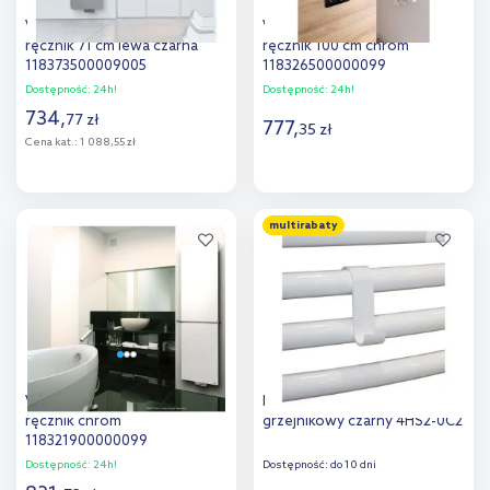
Vasco Multi+ poręcz na
Vasco Ritmo wieszak na
ręcznik 71 cm lewa czarna
ręcznik 100 cm chrom
118373500009005
118326500000099
Dostępność:
24h!
Dostępność:
24h!
734
,
77
zł
777
,
35
zł
Cena kat.:
1 088,55 zł
Do koszyka
Do koszyka
multirabaty
Dodaj do
Dodaj do
porównania
porównania
Vasco Niva N2L1 wieszak na
Instal Projekt HS2 wieszak
ręcznik chrom
grzejnikowy czarny 4HS2-0C2
118321900000099
Dostępność:
24h!
Dostępność:
do 10 dni