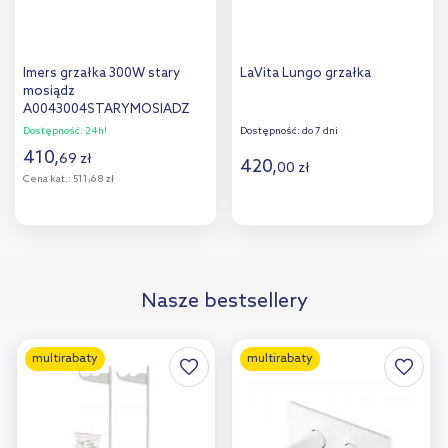
Imers grzałka 300W stary
LaVita Lungo grzałka
mosiądz
A0043004STARYMOSIADZ
Dostępność:
24h!
Dostępność:
do 7 dni
410
,
69
zł
420
,
00
zł
Cena kat.:
511,68 zł
Do koszyka
Do koszyka
Dodaj do
Dodaj do
Nasze bestsellery
porównania
porównania
multirabaty
multirabaty