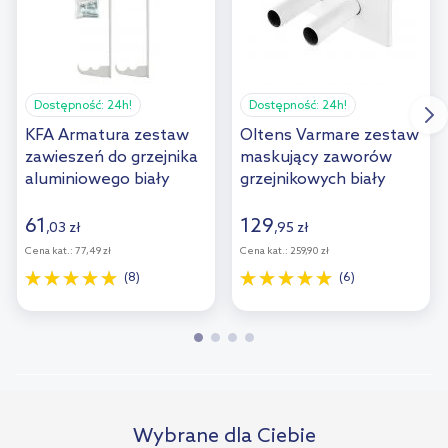
Dostępność:
24h!
Dostępność:
24h!
KFA Armatura zestaw
Oltens Varmare zestaw
zawieszeń do grzejnika
maskujący zaworów
aluminiowego biały
grzejnikowych biały
864-110-44
55903000
61
129
,
03
zł
,
95
zł
Cena kat.:
77,49 zł
Cena kat.:
259,90 zł
(8)
(6)
Wybrane dla Ciebie