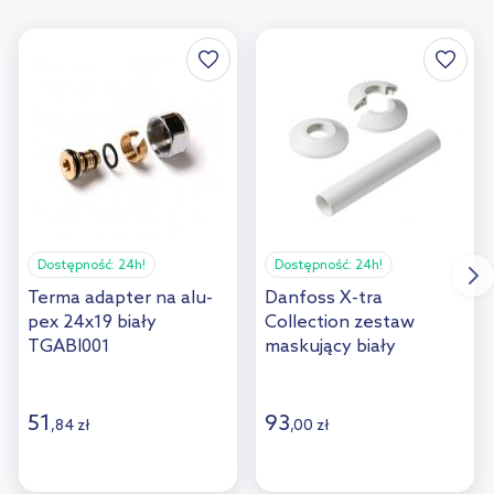
Dostępność:
24h!
Dostępność:
24h!
Terma adapter na alu-
Danfoss X-tra
pex 24x19 biały
Collection zestaw
TGABI001
maskujący biały
013G3132
51
93
,
84
zł
,
00
zł