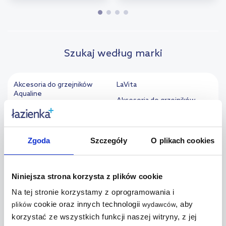
Szukaj według marki
Akcesoria do grzejników
LaVita
Aqualine
Akcesoria do grzejników
Akcesoria do grzejników
Luxrad
Danfoss
Akcesoria do grzejników
Akcesoria do grzejników
Oltens
Zgoda
Szczegóły
O plikach cookies
Deante
Akcesoria do grzejników
Akcesoria do grzejników Enix
P.M.H.
Akcesoria do grzejników
Akcesoria do grzejników
Niniejsza strona korzysta z plików cookie
Eurokonus
Purmo
Na tej stronie korzystamy z oprogramowania i
Akcesoria do grzejników
Akcesoria do grzejników
cookie oraz innych technologii
, aby
plików
wydawców
Excellent
Sapho
korzystać ze wszystkich funkcji naszej witryny, z jej
Akcesoria do grzejników
Akcesoria do grzejników