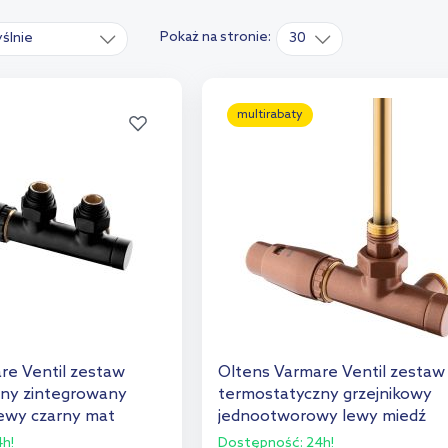
Pokaż na stronie:
ślnie
30
multirabaty
re Ventil zestaw
Oltens Varmare Ventil zestaw
ny zintegrowany
termostatyczny grzejnikowy
lewy czarny mat
jednootworowy lewy miedź
szczotkowana 55905610
h!
Dostępność:
24h!