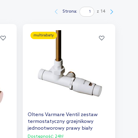
Strona:
z
14
multirabaty
Oltens Varmare Ventil zestaw
termostatyczny grzejnikowy
jednootworowy prawy biały
55906000
Dostępność:
24h!