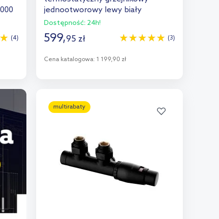
2000
jednootworowy lewy biały
55905000
Dostępność:
24h!
599
,
95
zł
(4)
(3)
Cena katalogowa:
1 199,90 zł
Do koszyka
Dodaj do porównania
multirabaty