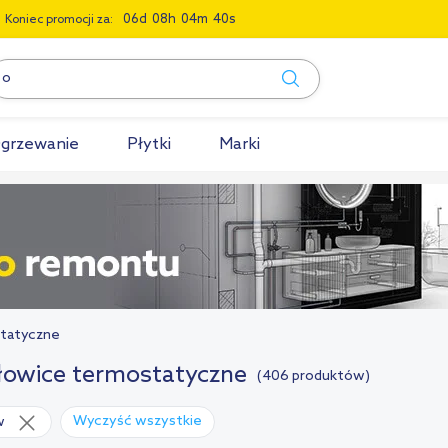
0
6
0
8
0
4
3
9
Koniec promocji za:
grzewanie
Płytki
Marki
statyczne
łowice termostatyczne
(406 produktów)
Wyczyść wszystkie
w