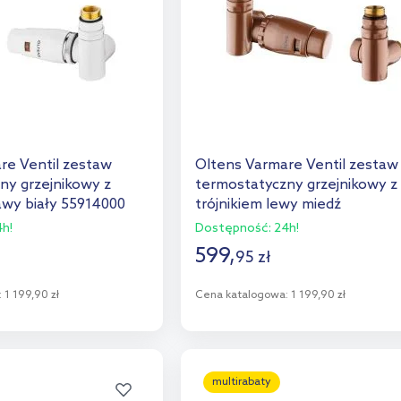
re Ventil zestaw
Oltens Varmare Ventil zestaw
ny grzejnikowy z
termostatyczny grzejnikowy z
awy biały 55914000
trójnikiem lewy miedź
szczotkowana 55913610
h!
Dostępność:
24h!
599
,
95
zł
:
1 199,90 zł
Cena katalogowa:
1 199,90 zł
o koszyka
Do koszyka
aj do porównania
Dodaj do porównania
multirabaty