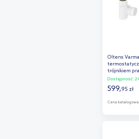
Oltens Varma
termostatycz
trójnikiem pr
Dostępność:
24
599
,
95
zł
Cena katalogowa
D
Dod