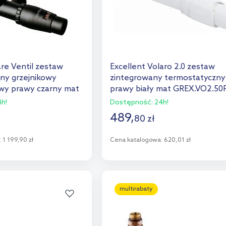
re Ventil zestaw
Excellent Volaro 2.0 zestaw
ny grzejnikowy
zintegrowany termostatyczny
wy prawy czarny mat
prawy biały mat GREX.VO2.50
h!
Dostępność:
24h!
489
,
80
zł
:
1 199,90 zł
Cena katalogowa:
620,01 zł
o koszyka
Do koszyka
aj do porównania
Dodaj do porównania
multirabaty