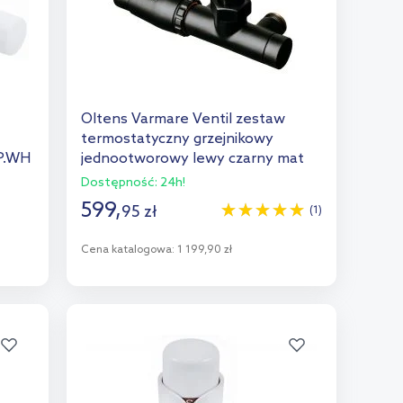
Oltens Varmare Ventil zestaw
termostatyczny grzejnikowy
P.WH
jednootworowy lewy czarny mat
55905300
Dostępność:
24h!
599
,
95
zł
(1)
Cena katalogowa:
1 199,90 zł
Do koszyka
Dodaj do porównania