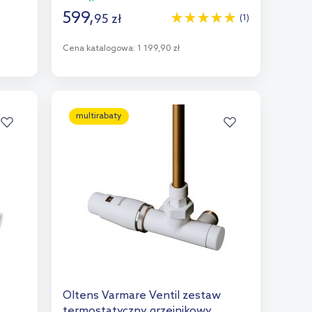
599
,
95
zł
(1)
Cena katalogowa:
1 199,90 zł
Do koszyka
Dodaj do porównania
multirabaty
Oltens Varmare Ventil zestaw
termostatyczny grzejnikowy