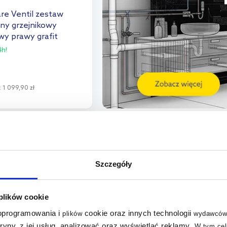
re Ventil zestaw
ny grzejnikowy
y prawy grafit
h!
:
1 099,90 zł
o koszyka
aj do porównania
multirabaty
Szczegóły
 plików cookie
 oprogramowania i
cookie oraz innych technologii
plików
wydawców
tryny, z jej usług, analizować oraz wyświetlać reklamy
.
W tym cel