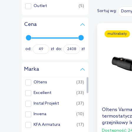
Outlet
(5)
Sortuj wg:
Domy
Cena
multirabaty
od:
zł
do:
zł
Marka
Oltens
(33)
Excellent
(33)
Instal Projekt
(37)
Oltens Varma
Invena
(10)
termostatycz
grzejnikowy 
KFA Armatura
(17)
55901300
Dostępność:
24