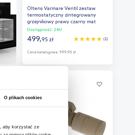
Oltens Varmare Ventil zestaw
termostatyczny zintegrowany
grzejnikowy prawy czarny mat
55902300
Dostępność:
24h!
499
,
95
zł
(2)
Cena katalogowa:
999,90 zł
Do koszyka
Dodaj do porównania
O plikach cookies
, aby korzystać ze
u za pomocą plików cookie