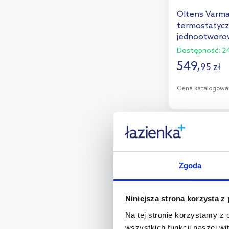
Oltens Varma
termostatycz
jednootworow
55906400
Dostępność:
24
549
,
95
zł
Cena katalogowa
D
Dod
multirabaty
Zgoda
Niniejsza strona korzysta z
Na tej stronie korzystamy z
wszystkich funkcji naszej wi