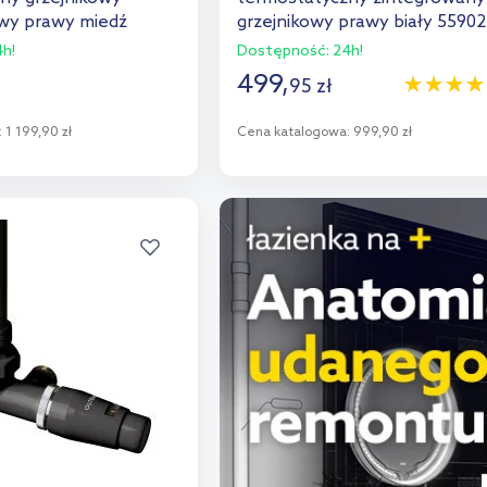
wy prawy miedź
grzejnikowy prawy biały 5590
a 55906610
h!
Dostępność:
24h!
499
,
95
zł
:
1 199,90 zł
Cena katalogowa:
999,90 zł
o koszyka
Do koszyka
aj do porównania
Dodaj do porównania