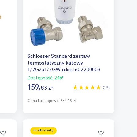
Schlosser Standard zestaw
termostatyczny kątowy
1/2GZx1/2GW nikiel 602200003
Dostępność:
24h!
159
,
83
zł
(10)
Cena katalogowa:
234,19 zł
Do koszyka
Dodaj do porównania
multirabaty