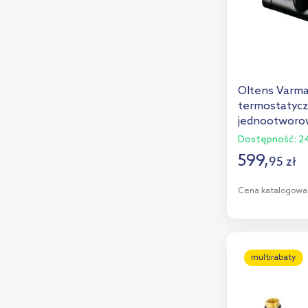
Oltens Varma
termostatycz
jednootworo
55906300
Dostępność:
24
599
,
95
zł
Cena katalogowa
D
Dod
multirabaty