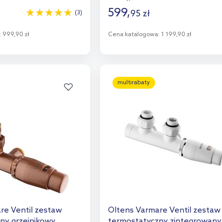
599
,
95
zł
(3)
:
999,90 zł
Cena katalogowa:
1 199,90 zł
o koszyka
Do koszyka
aj do porównania
Dodaj do porównania
multirabaty
re Ventil zestaw
Oltens Varmare Ventil zestaw
ny grzejnikowy
termostatyczny zintegrowany