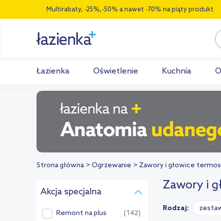
Multirabaty, -25%,-50% a nawet -70% na piąty produkt
Łazienka
Oświetlenie
Kuchnia
O
Strona główna
Ogrzewanie
Zawory i głowice termo
Zawory i g
Akcja specjalna
Rodzaj:
zesta
Remont na plus
(142)