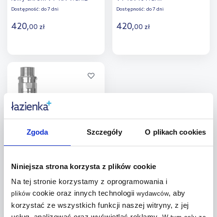
Dostępność:
do 7 dni
Dostępność:
do 7 dni
420
,
420
,
00
zł
00
zł
Do koszyka
Do koszyka
Dodaj do
Dodaj do
porównania
porównania
Zgoda
Szczegóły
O plikach cookies
Radox RX10T zestaw
termostatyczny lewy chrom
VT-RX-10T.CH.L
Niniejsza strona korzysta z plików cookie
Dostępność:
do 7 dni
Na tej stronie korzystamy z oprogramowania i
420
,
cookie oraz innych technologii
, aby
00
zł
plików
wydawców
korzystać ze wszystkich funkcji naszej witryny, z jej
usług, analizować oraz wyświetlać reklamy