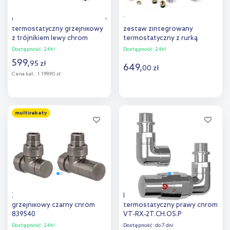
Oltens Varmare Ventil zestaw
Terma Unico All in One
termostatyczny grzejnikowy
zestaw zintegrowany
z trójnikiem lewy chrom
termostatyczny z rurką
55913100
zanurzeniową prawy chrom
Dostępność:
24h!
Dostępność:
24h!
TGETUNICPKCRO
599
,
95
zł
649
,
00
zł
Cena kat.:
1 199,90 zł
Do koszyka
Do koszyka
multirabaty
Dodaj do
Dodaj do
porównania
porównania
Zehnder SET35 zawór
Radox RX2T zestaw
grzejnikowy czarny chrom
termostatyczny prawy chrom
839540
VT-RX-2T.CH.OS.P
Dostępność:
24h!
Dostępność:
do 7 dni