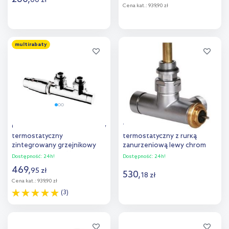
00
zł
Cena kat.:
939,90 zł
Do koszyka
Do koszyka
multirabaty
Dodaj do
Dodaj do
porównania
porównania
Oltens Varmare Ventil zestaw
Terma zawór zespolony
termostatyczny
termostatyczny z rurką
zintegrowany grzejnikowy
zanurzeniową lewy chrom
lewy chrom 55901100
TGZTCR019
Dostępność:
24h!
Dostępność:
24h!
469
,
95
zł
530
,
18
zł
Cena kat.:
939,90 zł
(3)
Do koszyka
Do koszyka
Dodaj do
Dodaj do