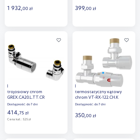
1 932
,
399
,
00
zł
00
zł
Do koszyka
Do koszyka
Dodaj do
Dodaj do
porównania
porównania
Excellent Caldo zawór
Radox RX122 zestaw
trójosiowy chrom
termostatyczny kątowy
GREX.CA20.L.TT.CR
chrom VT-RX-122.CH.K
Dostępność:
do 7 dni
Dostępność:
do 7 dni
414
,
75
zł
350
,
00
zł
Cena kat.:
525 zł
Do koszyka
Do koszyka