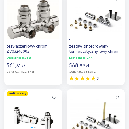
porównania
porównania
Kermi zestaw
Terma Twins All in One
przyłączeniowy chrom
zestaw zintegrowany
ZV03240002
termostatyczny lewy chrom
TGETTWINLKCRO
Dostępność:
24h!
Dostępność:
24h!
561
,
568
,
61
zł
99
zł
Cena kat.:
822,87 zł
Cena kat.:
684,37 zł
(1)
Do koszyka
Do koszyka
multirabaty
Dodaj do
Dodaj do
porównania
porównania