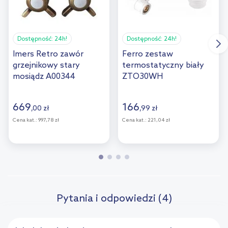
Dostępność:
24h!
Dostępność:
24h!
Imers Retro zawór
Ferro zestaw
grzejnikowy stary
termostatyczny biały
mosiądz A00344
ZTO30WH
669
166
,
00
zł
,
99
zł
Cena kat.:
997,78 zł
Cena kat.:
221,04 zł
Pytania i odpowiedzi (4)