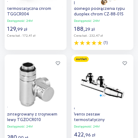
Terma Noble głowica
Invena PROV zestaw do
termostatyczna chrom
dolnego podłączenia typu
TGGCR004
duoplex chrom CZ-88-015
Dostępność:
24h!
Dostępność:
24h!
129
,
188
,
99
zł
29
zł
Cena kat.:
172,41 zł
Cena kat.:
232,47 zł
(1)
Do koszyka
Do koszyka
outlet
Dodaj do
Dodaj do
porównania
porównania
Terma zawór odcinający
Outlet - Oltens Varmare
zintegrowany z trójnikiem
Ventil zestaw
lewy TGZOCR010
termostatyczny
zintegrowany grzejnikowy
Dostępność:
24h!
Dostępność:
24h!
prawy chrom 55902100
422
,
96
zł
280
,