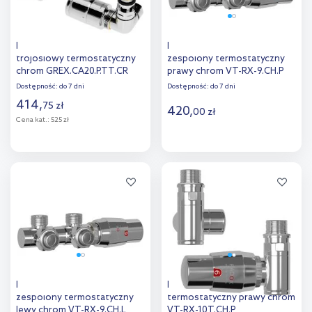
Excellent Caldo zawór
Radox RX9T zawór
trójosiowy termostatyczny
zespolony termostatyczny
chrom GREX.CA20.P.TT.CR
prawy chrom VT-RX-9.CH.P
Dostępność:
do 7 dni
Dostępność:
do 7 dni
414
,
75
zł
420
,
00
zł
Cena kat.:
525 zł
Do koszyka
Do koszyka
Dodaj do
Dodaj do
porównania
porównania
Radox RX9T zawór
Radox RX10T zestaw
zespolony termostatyczny
termostatyczny prawy chrom
lewy chrom VT-RX-9.CH.L
VT-RX-10T.CH.P