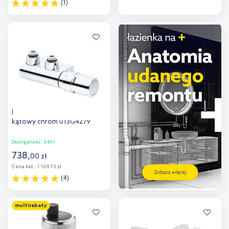
(1)
Do koszyka
Do koszyka
Dodaj do
Dodaj do
porównania
porównania
Danfoss VHX-D/RAX zawór
kątowy chrom 013G4279
Dostępność:
24h!
738
,
00
zł
Cena kat.:
1 169,73 zł
(4)
Do koszyka
multirabaty
Dodaj do