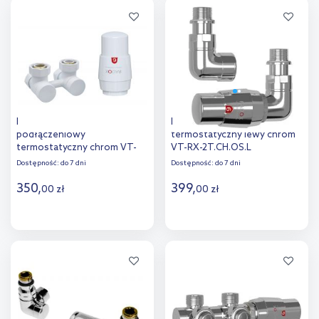
Dodaj do
Dodaj do
porównania
porównania
Radox RX0 zestaw
Radox RX2T zestaw
podłączeniowy
termostatyczny lewy chrom
termostatyczny chrom VT-
VT-RX-2T.CH.OS.L
RX-0.CH.K LUX
Dostępność:
do 7 dni
Dostępność:
do 7 dni
350
,
399
,
00
zł
00
zł
Do koszyka
Do koszyka
Dodaj do
Dodaj do
porównania
porównania