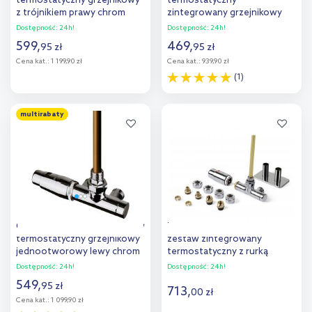
termostatyczny grzejnikowy
termostatyczny
z trójnikiem prawy chrom
zintegrowany grzejnikowy
55914100
prawy chrom 55902100
Dostępność:
24h!
Dostępność:
24h!
599
,
469
,
95
zł
95
zł
Cena kat.:
1 199,90 zł
Cena kat.:
939,90 zł
(1)
Do koszyka
Do koszyka
multirabaty
Dodaj do
Dodaj do
porównania
porównania
Oltens Varmare Ventil zestaw
Terma Unico All in One
termostatyczny grzejnikowy
zestaw zintegrowany
jednootworowy lewy chrom
termostatyczny z rurką
55905100
zanurzeniową lewy chrom
Dostępność:
24h!
Dostępność:
24h!
TGETUNICLKCRO
549
,
95
zł
713
,
00
zł
Cena kat.:
1 099,90 zł