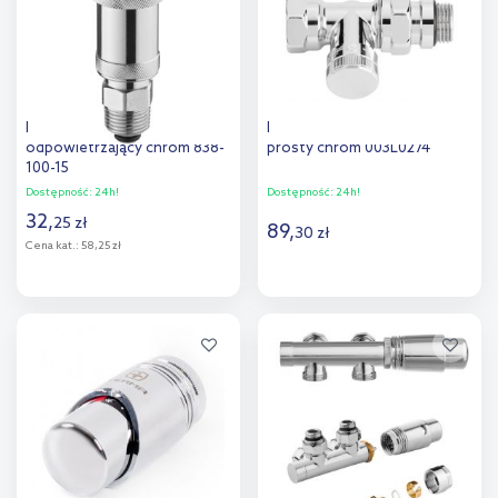
porównania
KFA Armatura zawór
Danfoss RLV-CX zawór
odpowietrzający chrom 838-
prosty chrom 003L0274
100-15
Dostępność:
24h!
Dostępność:
24h!
32
,
25
zł
89
,
30
zł
Cena kat.:
58,25 zł
Do koszyka
Do koszyka
Dodaj do
Dodaj do
porównania
porównania