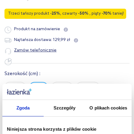
Trzeci tańszy produkt
-25%
, czwarty
-50%
, piąty
-70%
taniej!
Produkt na zamówienie
129
,
99
zł
Najtańsza dostawa:
Zamów telefonicznie
Szerokość
(cm)
:
59.2
74
88.8
118.4
Zgoda
Szczegóły
O plikach cookies
Opis produktu
Dane techniczne
Niniejsza strona korzysta z plików cookie