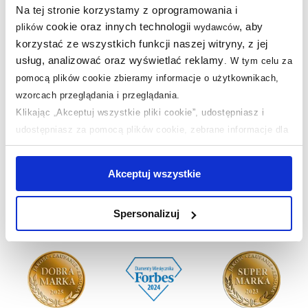
Na tej stronie korzystamy z oprogramowania i
Warto dokupić:
cookie oraz innych technologii
, aby
plików
wydawców
korzystać ze wszystkich funkcji naszej witryny, z jej
Produkty z serii:
usług, analizować oraz wyświetlać reklamy
.
W tym celu za
pomocą plików cookie zbieramy informacje o użytkownikach,
Pytania i odpowiedzi
wzorcach przeglądania i przeglądania.
Klikając „Akceptuj wszystkie pliki cookie”, udostępniasz i
udostępniasz za pomocą plików cookie, zebrane informacje dla
użytkowników zewnętrznych, a także nasi partnerzy reklamowi.
Nasze nagrody
Jeśli chcesz, włącz „Tylko wymagane pliki cookie”.
Pamiętaj
WSZYSTKIE
Akceptuj wszystkie
jednak, że zablokowane niektóre pliki cookie mogą mieć wpływ
na sposób dostarczania treści niedostosowanych do potrzeb
Spersonalizuj
Sklep z wyposażeniem łazienek
nr 1 w Polsce!
użytkowników.
Aby uzyskać więcej informacji na temat plików plików cookie,
kliknij „Ustawienia plików cookie”.
Jeśli chcesz uzyskać więcej
informacji na temat plików cookie i tego, dlaczego ich przepisy,
przejdź do zakładek „Informacje o plikach cookie”.