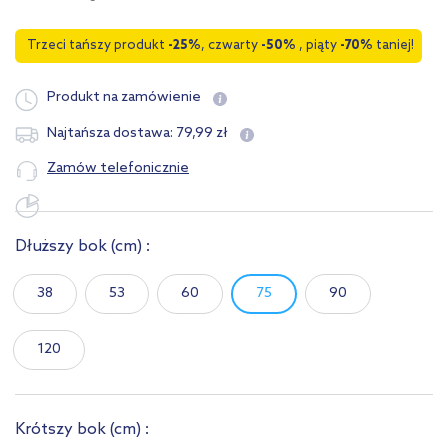
Trzeci tańszy produkt
-25%
, czwarty
-50%
, piąty
-70%
taniej!
Produkt na zamówienie
79
,
99
zł
Najtańsza dostawa:
Zamów telefonicznie
Dłuższy bok
(cm)
:
38
53
60
75
90
120
Krótszy bok
(cm)
: