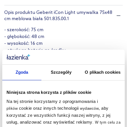
Opis produktu Geberit iCon Light umywalka 75x48
cm meblowa biała 501.835.00.1
- szerokość: 75 cm
- głębokość: 48 cm
- wysokość: 16 cm
- otwór na baterię na środku
- z przelewem
- możliwość osadzenia w blacie
- szerokość szafki: 74 cm
Zgoda
Szczegóły
O plikach cookies
- materiał: ceramika
- kolor: biały
Niniejsza strona korzysta z plików cookie
Dane techniczne
Na tej stronie korzystamy z oprogramowania i
cookie oraz innych technologii
, aby
plików
wydawców
Marka
Geberit
korzystać ze wszystkich funkcji naszej witryny, z jej
Seria
iCon
usług, analizować oraz wyświetlać reklamy
.
W tym celu za