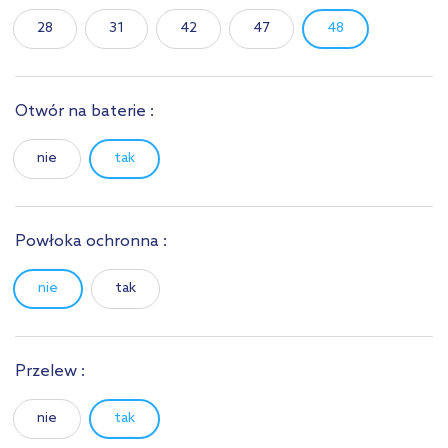
28
31
42
47
48
Otwór na baterie :
nie
tak
Powłoka ochronna :
nie
tak
Przelew :
nie
tak