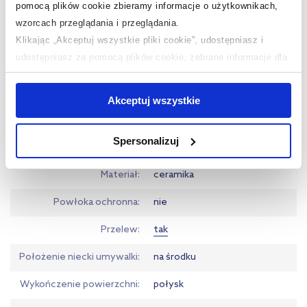
pomocą plików cookie zbieramy informacje o użytkownikach,
Dłuższy bok
75 cm
wzorcach przeglądania i przeglądania.
Krótszy bok
48 cm
Klikając „Akceptuj wszystkie pliki cookie”, udostępniasz i
udostępniasz za pomocą plików cookie, zebrane informacje dla
Typ
meblowa
użytkowników zewnętrznych, a także nasi partnerzy reklamowi.
Jeśli chcesz, włącz „Tylko wymagane pliki cookie”.
Pamiętaj
Kształt
prostokątna
Akceptuj wszystkie
jednak, że zablokowane niektóre pliki cookie mogą mieć wpływ
Otwór na baterie
tak
na sposób dostarczania treści niedostosowanych do potrzeb
Spersonalizuj
użytkowników.
Kolor
biały
Materiał
ceramika
Aby uzyskać więcej informacji na temat plików plików cookie,
kliknij „Ustawienia plików cookie”.
Jeśli chcesz uzyskać więcej
Powłoka ochronna
nie
informacji na temat plików cookie i tego, dlaczego ich przepisy,
przejdź do zakładek „Informacje o plikach cookie”.
Przelew
tak
Położenie niecki umywalki
na środku
Wykończenie powierzchni
połysk