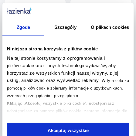
Dodaj do
Dodaj do
porównania
porównania
Zgoda
Szczegóły
O plikach cookies
Niniejsza strona korzysta z plików cookie
Keuco zestaw podstawowy
Keuco element do montażu
59953002170
baterii nawannowej
Na tej stronie korzystamy z oprogramowania i
51130000070
cookie oraz innych technologii
, aby
plików
wydawców
Dostępność:
do 28 dni
Dostępność:
do 28 dni
korzystać ze wszystkich funkcji naszej witryny, z jej
2 280
,
6 569
,
84
zł
99
zł
usług, analizować oraz wyświetlać reklamy
.
W tym celu za
Cena kat.:
3 341,89 zł
Cena kat.:
8 613,27 zł
pomocą plików cookie zbieramy informacje o użytkownikach,
wzorcach przeglądania i przeglądania.
Do koszyka
Do koszyka
Klikając „Akceptuj wszystkie pliki cookie”, udostępniasz i
Dodaj do
Dodaj do
udostępniasz za pomocą plików cookie, zebrane informacje dla
użytkowników zewnętrznych, a także nasi partnerzy reklamowi.
porównania
porównania
Jeśli chcesz, włącz „Tylko wymagane pliki cookie”.
Pamiętaj
Akceptuj wszystkie
jednak, że zablokowane niektóre pliki cookie mogą mieć wpływ