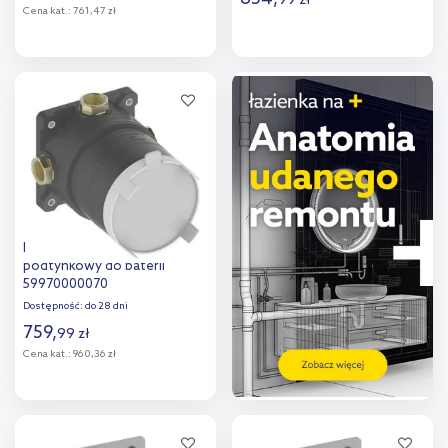
99
zł
Cena kat.:
761,47 zł
Do koszyka
Do koszyka
Dodaj do
Dodaj do
porównania
porównania
Keuco Flexx Boxx element
podtynkowy do baterii
59970000070
Dostępność:
do 28 dni
759
,
99
zł
Cena kat.:
960,36 zł
Do koszyka
Dodaj do