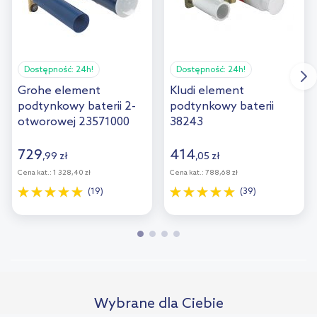
Dostępność:
24h!
Dostępność:
24h!
Grohe element
Kludi element
podtynkowy baterii 2-
podtynkowy baterii
otworowej 23571000
38243
729
414
,
99
zł
,
05
zł
Cena kat.:
1 328,40 zł
Cena kat.:
788,68 zł
(19)
(39)
Wybrane dla Ciebie