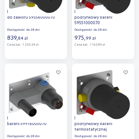
Keuco element podtynkowy
Keuco Ixmo element
do zaworu 59556000070
podtynkowy baterii
59551000070
Dostępność:
do 28 dni
Dostępność:
do 28 dni
839
,
975
,
84
zł
99
zł
Cena kat.:
1 230,54 zł
Cena kat.:
1 163,90 zł
Do koszyka
Do koszyka
Dodaj do
Dodaj do
porównania
porównania
Keuco element podtynkowy
Keuco IXMO element
baterii 59916000070
podtynkowy baterii
termostatycznej
59553000070
Dostępność:
do 28 dni
Dostępność:
do 28 dni