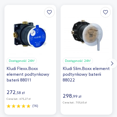
Dostępność:
24h!
Dostępność:
24h!
Kludi Flexx.Boxx
Kludi Slim.Boxx element
element podtynkowy
podtynkowy baterii
baterii 88011
88022
272
,
58
zł
298
,
99
zł
Cena kat.:
675,27 zł
Cena kat.:
705,65 zł
(16)