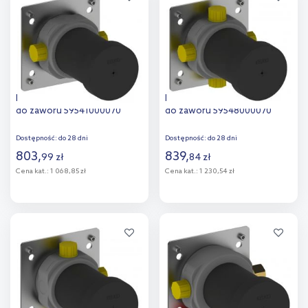
porównania
Keuco element podtynkowy
Keuco element podtynkowy
do zaworu 59541000070
do zaworu 59548000070
Dostępność:
do 28 dni
Dostępność:
do 28 dni
803
,
839
,
99
zł
84
zł
Cena kat.:
1 068,85 zł
Cena kat.:
1 230,54 zł
Do koszyka
Do koszyka
Dodaj do
Dodaj do
porównania
porównania