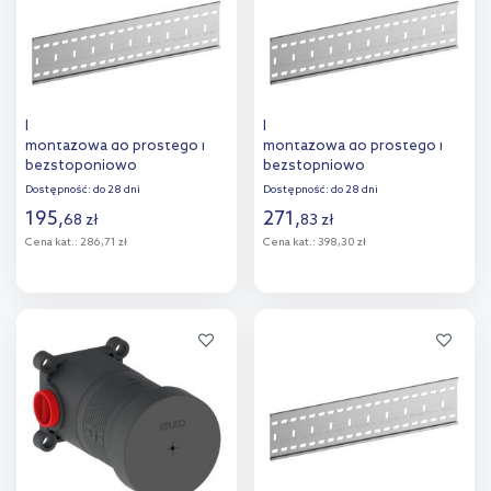
Keuco IXMO szyna
Keuco IXMO szyna
montażowa do prostego i
montażowa do prostego i
bezstoponiowo
bezstopniowo
regulowanego 57 cm
regulowanego montażu
Dostępność:
do 28 dni
Dostępność:
do 28 dni
59570000001
zestawów funkcyjnych 80 cm
195
,
271
,
68
zł
83
zł
59570000002
Cena kat.:
286,71 zł
Cena kat.:
398,30 zł
Do koszyka
Do koszyka
Dodaj do
Dodaj do
porównania
porównania