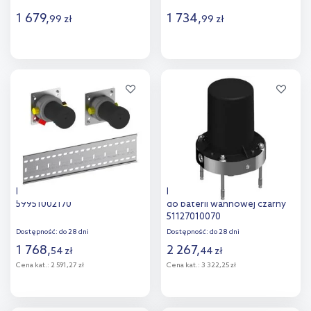
1 679
,
1 734
,
99
zł
99
zł
Do koszyka
Do koszyka
Dodaj do
Dodaj do
porównania
porównania
Keuco zestaw podstawowy
Keuco element podtynkowy
59951002170
do baterii wannowej czarny
51127010070
Dostępność:
do 28 dni
Dostępność:
do 28 dni
1 768
,
2 267
,
54
zł
44
zł
Cena kat.:
2 591,27 zł
Cena kat.:
3 322,25 zł
Do koszyka
Do koszyka