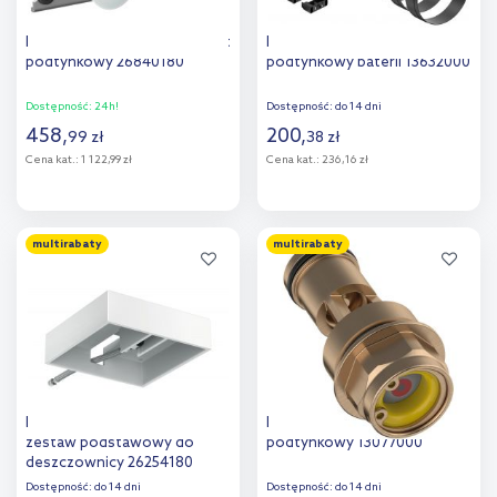
Hansgrohe Rainfinity element
Hansgrohe element
podtynkowy 26840180
podtynkowy baterii 13632000
Dostępność:
24h!
Dostępność:
do 14 dni
458
,
200
,
99
zł
38
zł
Cena kat.:
1 122,99 zł
Cena kat.:
236,16 zł
Do koszyka
Do koszyka
multirabaty
multirabaty
Dodaj do
Dodaj do
porównania
porównania
Hansgrohe Raindance E
Hansgrohe element
zestaw podstawowy do
podtynkowy 13077000
deszczownicy 26254180
Dostępność:
do 14 dni
Dostępność:
do 14 dni