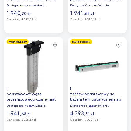
28020670
szczotkowany 28010340
Dostępność:
na zamówienie
Dostępność:
na zamówienie
1 940
,
1 941
,
20
zł
68
zł
Cena kat.:
3 233,67 zł
Cena kat.:
3 236,13 zł
Do koszyka
Do koszyka
multirabaty
multirabaty
Dodaj do
Dodaj do
porównania
porównania
Hansgrohe sBox E zestaw
Hansgrohe RainSelect
podstawowy węża
zestaw podstawowy do
prysznicowego czarny mat
baterii termostatycznej na 5
28010670
odbiorników 15313180
Dostępność:
na zamówienie
Dostępność:
na zamówienie
1 941
,
4 393
,
68
zł
31
zł
Cena kat.:
3 236,13 zł
Cena kat.:
7 322,19 zł