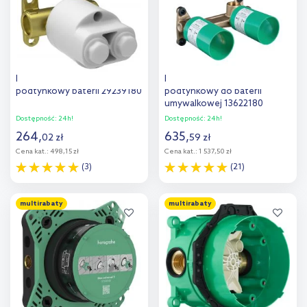
Hansgrohe Bidette element
Hansgrohe zestaw
podtynkowy baterii 29239180
podtynkowy do baterii
umywalkowej 13622180
Dostępność:
24h!
Dostępność:
24h!
264
,
635
,
02
zł
59
zł
Cena kat.:
498,15 zł
Cena kat.:
1 537,50 zł
(3)
(21)
Do koszyka
Do koszyka
multirabaty
multirabaty
Dodaj do
Dodaj do
porównania
porównania