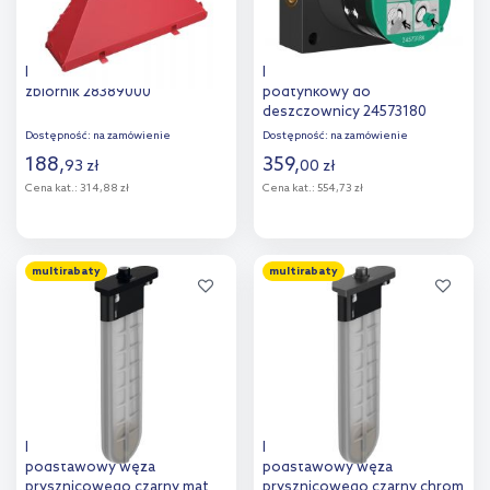
Hansgrohe Secuflex Box
Hansgrohe element
zbiornik 28389000
podtynkowy do
deszczownicy 24573180
Dostępność:
na zamówienie
Dostępność:
na zamówienie
188
,
359
,
93
zł
00
zł
Cena kat.:
314,88 zł
Cena kat.:
554,73 zł
Do koszyka
Do koszyka
multirabaty
multirabaty
Dodaj do
Dodaj do
porównania
porównania
Hansgrohe sBox E zestaw
Hansgrohe sBox E zestaw
podstawowy węża
podstawowy węża
prysznicowego czarny mat
prysznicowego czarny chrom