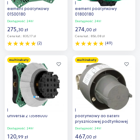
Hansgrohe iBox universal 2
Hansgrohe iBox Universal
element podtynkowy
element podtynkowy
01500180
01800180
Dostępność:
24h!
Dostępność:
24h!
275
,
274
,
30
zł
00
zł
Cena kat.:
835,17 zł
Cena kat.:
856,08 zł
(2)
(49)
Do koszyka
Do koszyka
multirabaty
multirabaty
Dodaj do
Dodaj do
porównania
porównania
Hansgrohe adapter do iBox
Hansgrohe zestaw
universal 2 13588000
podtynkowy do baterii
prysznicowej podtynkowej
13620180
Dostępność:
24h!
Dostępność:
24h!
120
,
467
,
99
zł
00
zł