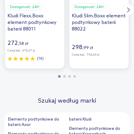
Dostępność:
24h!
Dostępność:
24h!
Kludi Flexx.Boxx
Kludi Slim.Boxx element
element podtynkowy
podtynkowy baterii
baterii 88011
88022
272
,
58
zł
298
,
99
zł
Cena kat.:
675,27 zł
Cena kat.:
705,65 zł
(16)
Szukaj według marki
Elementy podtynkowe do
baterii Kludi
baterii Axor
Elementy podtynkowe do