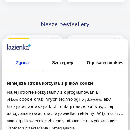
Do koszyka
Do koszyka
Dodaj do
Dodaj do
Nasze bestsellery
porównania
porównania
multirabaty
Zgoda
Szczegóły
O plikach cookies
Niniejsza strona korzysta z plików cookie
Na tej stronie korzystamy z oprogramowania i
Dostępność:
24h!
Dostępność:
24h!
cookie oraz innych technologii
, aby
plików
wydawców
Grohe element
Kludi element
korzystać ze wszystkich funkcji naszej witryny, z jej
podtynkowy baterii 2-
podtynkowy baterii
usług, analizować oraz wyświetlać reklamy
.
W tym celu za
otworowej 23571000
38243
pomocą plików cookie zbieramy informacje o użytkownikach,
wzorcach przeglądania i przeglądania.