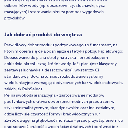
odbiorników wody (np. deszczownicy, słuchawki, dysz
masujących) i sterowanie nimi za pomocą wygodnych
przycisków.
Jak dobrać produkt do wnętrza
Prawidłowy dobór modułu podtynkowego to fundament, na
którym opiera się cała późniejsza estetyka pokoju kąpielowego:
Dopasowanie do planu strefy natrysku – przed zakupem
dokładnie określ liczbę źródeł wody. Jeśli planujesz klasyczny
zestaw (słuchawka + deszczownica), wystarczy Ci
standardowy iBox, natomiast rozbudowane systemy
wielofunkcyjne wymagają dedykowanych baz wielokanałowych,
takich jak RainSelect.
Pełna swoboda aranżacyjna – zastosowanie modułów
podtynkowych ułatwia stworzenie modnych przestrzeni w
stylu minimalistycznym, skandynawskim oraz industrialnym,
gdzie liczy się czystość formy i brak widocznych rur.
Zwróć uwagę na głębokość montażu – przed przystąpieniem do
prac sprawdź grubość swoich ścian działowych i porównaj je z