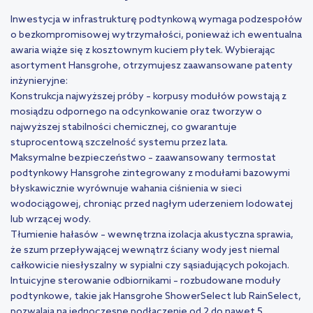
Inwestycja w infrastrukturę podtynkową wymaga podzespołów
o bezkompromisowej wytrzymałości, ponieważ ich ewentualna
awaria wiąże się z kosztownym kuciem płytek. Wybierając
asortyment Hansgrohe, otrzymujesz zaawansowane patenty
inżynieryjne:
Konstrukcja najwyższej próby – korpusy modułów powstają z
mosiądzu odpornego na odcynkowanie oraz tworzyw o
najwyższej stabilności chemicznej, co gwarantuje
stuprocentową szczelność systemu przez lata.
Maksymalne bezpieczeństwo – zaawansowany
termostat
podtynkowy Hansgrohe
zintegrowany z modułami bazowymi
błyskawicznie wyrównuje wahania ciśnienia w sieci
wodociągowej, chroniąc przed nagłym uderzeniem lodowatej
lub wrzącej wody.
Tłumienie hałasów – wewnętrzna izolacja akustyczna sprawia,
że szum przepływającej wewnątrz ściany wody jest niemal
całkowicie niesłyszalny w sypialni czy sąsiadujących pokojach.
Intuicyjne sterowanie odbiornikami – rozbudowane moduły
podtynkowe, takie jak
Hansgrohe ShowerSelect
lub RainSelect,
pozwalają na jednoczesne podłączenie od 2 do nawet 5