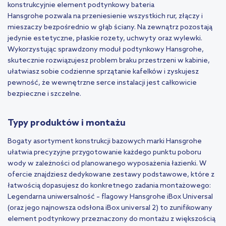
konstrukcyjnie
element podtynkowy bateria
Hansgrohe
pozwala na przeniesienie wszystkich rur, złączy i
mieszaczy bezpośrednio w głąb ściany. Na zewnątrz pozostają
jedynie estetyczne, płaskie rozety, uchwyty oraz wylewki.
Wykorzystując sprawdzony
moduł podtynkowy Hansgrohe
,
skutecznie rozwiązujesz problem braku przestrzeni w kabinie,
ułatwiasz sobie codzienne sprzątanie kafelków i zyskujesz
pewność, że wewnętrzne serce instalacji jest całkowicie
bezpieczne i szczelne.
Typy produktów i montażu
Bogaty asortyment konstrukcji bazowych marki Hansgrohe
ułatwia precyzyjne przygotowanie każdego punktu poboru
wody w zależności od planowanego wyposażenia łazienki. W
ofercie znajdziesz dedykowane zestawy podstawowe, które z
łatwością dopasujesz do konkretnego zadania montażowego:
Legendarna uniwersalność – flagowy
Hansgrohe iBox
Universal
(oraz jego najnowsza odsłona iBox universal 2) to zunifikowany
element podtynkowy przeznaczony do montażu z większością