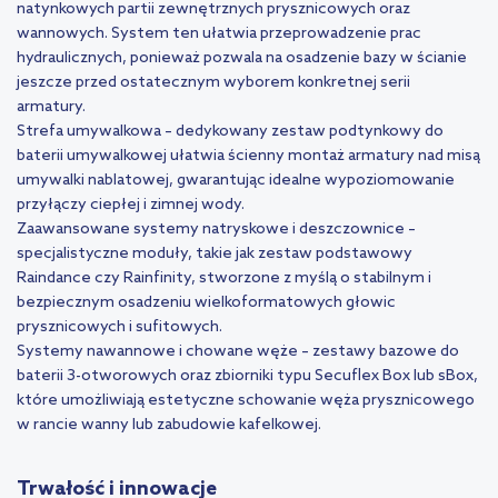
natynkowych partii zewnętrznych prysznicowych oraz
wannowych. System ten ułatwia przeprowadzenie prac
hydraulicznych, ponieważ pozwala na osadzenie bazy w ścianie
jeszcze przed ostatecznym wyborem konkretnej serii
armatury.
Strefa umywalkowa – dedykowany zestaw podtynkowy do
baterii umywalkowej ułatwia ścienny montaż armatury nad misą
umywalki nablatowej, gwarantując idealne wypoziomowanie
przyłączy ciepłej i zimnej wody.
Zaawansowane systemy natryskowe i deszczownice –
specjalistyczne moduły, takie jak zestaw podstawowy
Raindance czy Rainfinity, stworzone z myślą o stabilnym i
bezpiecznym osadzeniu wielkoformatowych głowic
prysznicowych i sufitowych.
Systemy nawannowe i chowane węże – zestawy bazowe do
baterii 3-otworowych oraz zbiorniki typu Secuflex Box lub sBox,
które umożliwiają estetyczne schowanie węża prysznicowego
w rancie wanny lub zabudowie kafelkowej.
Trwałość i innowacje