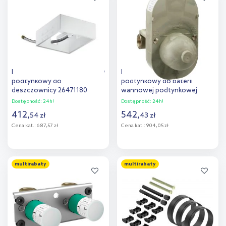
porównania
Hansgrohe Raindance zestaw
Hansgrohe zestaw
podtynkowy do
podtynkowy do baterii
deszczownicy 26471180
wannowej podtynkowej
31741180
Dostępność:
24h!
Dostępność:
24h!
412
,
542
,
54
zł
43
zł
Cena kat.:
687,57 zł
Cena kat.:
904,05 zł
Do koszyka
Do koszyka
multirabaty
multirabaty
Dodaj do
Dodaj do
porównania
porównania