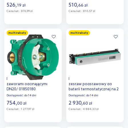
526
,
510
,
19
zł
66
zł
Cena kat.:
876,99 zł
Cena kat.:
810,57 zł
Do koszyka
Do koszyka
multirabaty
multirabaty
Dodaj do
Dodaj do
porównania
porównania
Hansgrohe iBox universal z
Hansgrohe RainSelect
zaworami odcinającymi
zestaw podstawowy do
DN20/ 01850180
baterii termostatycznej na 2
odbiorniki 15310180
Dostępność:
do 14 dni
Dostępność:
do 14 dni
754
,
2 930
,
00
zł
60
zł
Cena kat.:
1 277,97 zł
Cena kat.:
4 884,33 zł
Do koszyka
Do koszyka