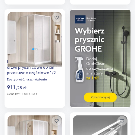
Do koszyka
Do koszyka
Dodaj do
Dodaj do
porównania
porównania
Ravak Supernova SRV2-80 S
drzwi prysznicowe 80 cm
przesuwne częściowe 1/2
biały/pearl 14V401O211
Dostępność:
na zamówienie
911
,
28
zł
Cena kat.:
1 084,86 zł
Do koszyka
Dodaj do
porównania