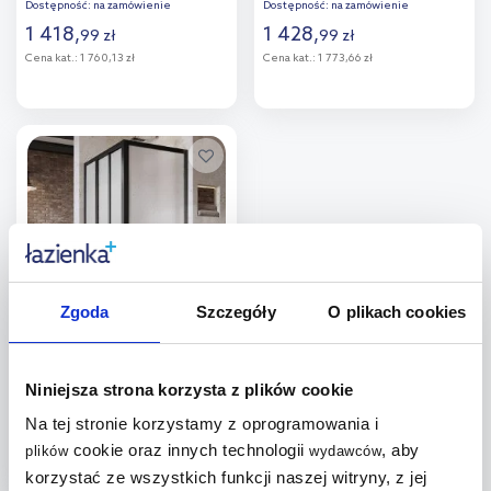
Dostępność:
na zamówienie
Dostępność:
na zamówienie
1 418
,
1 428
,
99
zł
99
zł
Cena kat.:
1 760,13 zł
Cena kat.:
1 773,66 zł
Do koszyka
Do koszyka
Dodaj do
Dodaj do
porównania
porównania
Zgoda
Szczegóły
O plikach cookies
Ravak Supernova ASDP3-90
drzwi prysznicowe 90 cm
czarny mat/pearl 00V703R211
Dostępność:
na zamówienie
Niniejsza strona korzysta z plików cookie
1 448
,
99
zł
Na tej stronie korzystamy z oprogramowania i
Cena kat.:
1 798,26 zł
cookie oraz innych technologii
, aby
plików
wydawców
korzystać ze wszystkich funkcji naszej witryny, z jej