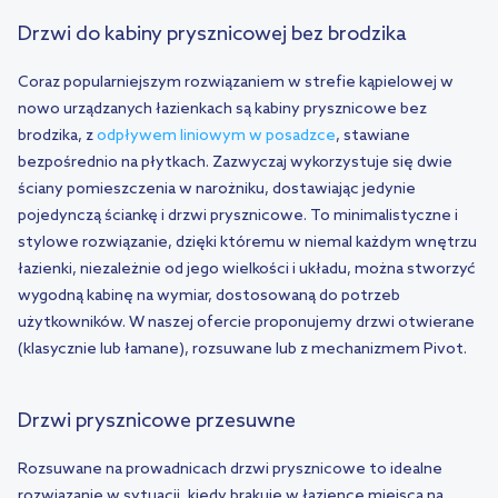
Drzwi do kabiny prysznicowej bez brodzika
Coraz popularniejszym rozwiązaniem w strefie kąpielowej w
nowo urządzanych łazienkach są kabiny prysznicowe bez
brodzika, z
odpływem liniowym w posadzce
, stawiane
bezpośrednio na płytkach. Zazwyczaj wykorzystuje się dwie
ściany pomieszczenia w narożniku, dostawiając jedynie
pojedynczą ściankę i drzwi prysznicowe. To minimalistyczne i
stylowe rozwiązanie, dzięki któremu w niemal każdym wnętrzu
łazienki, niezależnie od jego wielkości i układu, można stworzyć
wygodną kabinę na wymiar, dostosowaną do potrzeb
użytkowników. W naszej ofercie proponujemy drzwi otwierane
(klasycznie lub łamane), rozsuwane lub z mechanizmem Pivot.
Drzwi prysznicowe przesuwne
Rozsuwane na prowadnicach drzwi prysznicowe to idealne
rozwiązanie w sytuacji, kiedy brakuje w łazience miejsca na