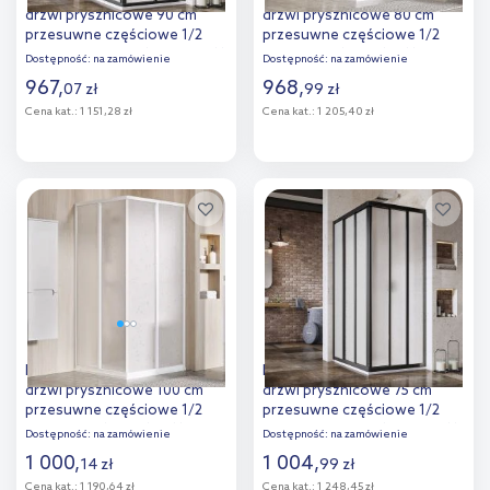
drzwi prysznicowe 90 cm
drzwi prysznicowe 80 cm
przesuwne częściowe 1/2
przesuwne częściowe 1/2
czarny mat/pearl 14V703O211
biały/pearl 15V401R211
Dostępność:
na zamówienie
Dostępność:
na zamówienie
967
,
968
,
07
zł
99
zł
Cena kat.:
1 151,28 zł
Cena kat.:
1 205,40 zł
Do koszyka
Do koszyka
Dodaj do
Dodaj do
porównania
porównania
Ravak Supernova SRV2-100 S
Ravak Supernova ASRV3-75
drzwi prysznicowe 100 cm
drzwi prysznicowe 75 cm
przesuwne częściowe 1/2
przesuwne częściowe 1/2
biały/pearl 14VA01O211
czarny mat/pearl 15V303R211
Dostępność:
na zamówienie
Dostępność:
na zamówienie
1 000
,
1 004
,
14
zł
99
zł
Cena kat.:
1 190,64 zł
Cena kat.:
1 248,45 zł