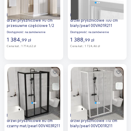
Ravak Supernova ASRV3-90
Ravak Supernova ASDP3-100
drzwi prysznicowe 90 cm
drzwi prysznicowe 100 cm
przesuwne częściowe 1/2
biały/pearl 00VA01R211
satyna/pearl 15V70UR211
Dostępność:
na zamówienie
Dostępność:
na zamówienie
1 384
,
1 388
,
99
zł
99
zł
Cena kat.:
1 714,62 zł
Cena kat.:
1 724,46 zł
Do koszyka
Do koszyka
Dodaj do
Dodaj do
porównania
porównania
Ravak Supernova ASDP3-80
Ravak Supernova ASDP3-110
drzwi prysznicowe 80 cm
drzwi prysznicowe 110 cm
czarny mat/pearl 00V403R211
biały/pearl 00VD01R211