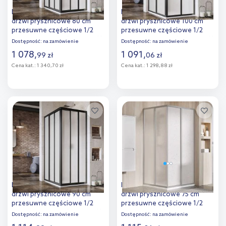
Ravak Supernova ASRV3-80
Ravak Supernova SRV2-100 S
drzwi prysznicowe 80 cm
drzwi prysznicowe 100 cm
przesuwne częściowe 1/2
przesuwne częściowe 1/2
czarny mat/pearl 15V403R211
czarny mat/pearl 14VA03O211
Dostępność:
na zamówienie
Dostępność:
na zamówienie
1 078
,
1 091
,
99
zł
06
zł
Cena kat.:
1 340,70 zł
Cena kat.:
1 298,88 zł
Do koszyka
Do koszyka
Dodaj do
Dodaj do
porównania
porównania
Ravak Supernova ASRV3-90
Ravak Supernova SRV2-75 S
drzwi prysznicowe 90 cm
drzwi prysznicowe 75 cm
przesuwne częściowe 1/2
przesuwne częściowe 1/2
czarny mat/pearl 15V703R211
satyna/pearl 14V30UO211
Dostępność:
na zamówienie
Dostępność:
na zamówienie