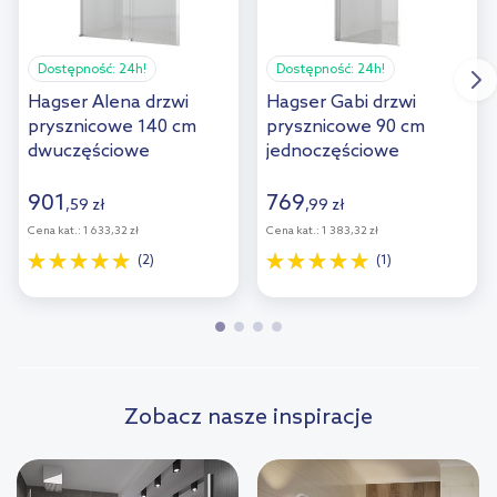
Dostępność:
24h!
Dostępność:
24h!
Hagser Alena drzwi
Hagser Gabi drzwi
prysznicowe 140 cm
prysznicowe 90 cm
dwuczęściowe
jednoczęściowe
przesuwne chrom
uchylne chrom
błyszczący/szkło
błyszczący/szkło
901
769
,
59
zł
,
99
zł
przezroczyste
przezroczyste
Cena kat.:
1 633,32 zł
Cena kat.:
1 383,32 zł
HGR80000021
HGR12000021
(2)
(1)
Zobacz nasze inspiracje