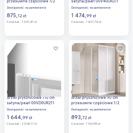
przesuwne częściowe 1/2
satyna/pearl 00V40UR211
biały/pearl 14V301O211
Dostępność:
na zamówienie
Dostępność:
na zamówienie
875
,
1 474
,
12
zł
99
zł
Cena kat.:
1 041,81 zł
Cena kat.:
1 827,78 zł
Do koszyka
Do koszyka
Dodaj do
Dodaj do
porównania
porównania
Ravak Supernova ASDP3-110
Ravak Supernova SRV2-90 S
drzwi prysznicowe 110 cm
drzwi prysznicowe 90 cm
satyna/pearl 00VD0UR211
przesuwne częściowe 1/2
biały/pearl 14V701O211
Dostępność:
na zamówienie
Dostępność:
na zamówienie
1 644
,
893
,
99
zł
72
zł
Cena kat.:
2 038,11 zł
Cena kat.:
1 063,95 zł