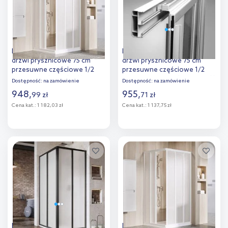
Ravak Supernova ASRV3-75
Ravak Supernova SRV2-75 S
drzwi prysznicowe 75 cm
drzwi prysznicowe 75 cm
przesuwne częściowe 1/2
przesuwne częściowe 1/2
biały/pearl 15V301R211
czarny mat/pearl 14V303O211
Dostępność:
na zamówienie
Dostępność:
na zamówienie
948
,
955
,
99
zł
71
zł
Cena kat.:
1 182,03 zł
Cena kat.:
1 137,75 zł
Do koszyka
Do koszyka
Dodaj do
Dodaj do
porównania
porównania
Ravak Supernova SRV2-90 S
Ravak Supernova ASRV3-80