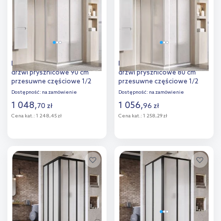
porównania
porównania
Ravak Supernova SRV2-90 S
Ravak Supernova SRV2-80 S
drzwi prysznicowe 90 cm
drzwi prysznicowe 80 cm
przesuwne częściowe 1/2
przesuwne częściowe 1/2
satyna/pearl 14V70UO211
satyna/pearl 14V40UO211
Dostępność:
na zamówienie
Dostępność:
na zamówienie
1 048
,
1 056
,
70
zł
96
zł
Cena kat.:
1 248,45 zł
Cena kat.:
1 258,29 zł
Do koszyka
Do koszyka
Dodaj do
Dodaj do
porównania
porównania