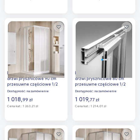
Do koszyka
Do koszyka
Dodaj do
Dodaj do
porównania
porównania
Ravak Supernova ASRV3-90
Ravak Supernova SRV2-80 S
drzwi prysznicowe 90 cm
drzwi prysznicowe 80 cm
przesuwne częściowe 1/2
przesuwne częściowe 1/2
biały/pearl 15V701R211
czarny mat/pearl 14V403O211
Dostępność:
na zamówienie
Dostępność:
na zamówienie
1 018
,
1 019
,
99
zł
77
zł
Cena kat.:
1 263,21 zł
Cena kat.:
1 214,01 zł
Do koszyka
Do koszyka
Dodaj do
Dodaj do