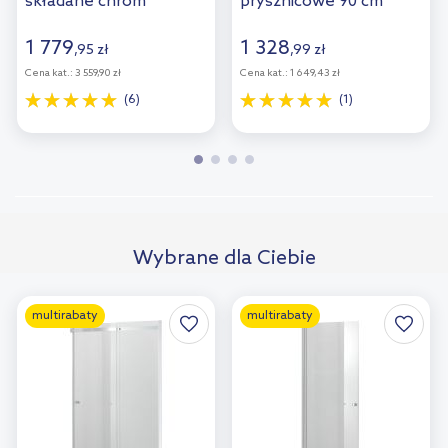
składane chrom
prysznicowe 90 cm
połysk/szkło
biały/pearl 00V701R211
przezroczyste
1 779
1 328
,
95
zł
,
99
zł
21208100
Cena kat.:
3 559,90 zł
Cena kat.:
1 649,43 zł
(6)
(1)
Wybrane dla Ciebie
multirabaty
multirabaty