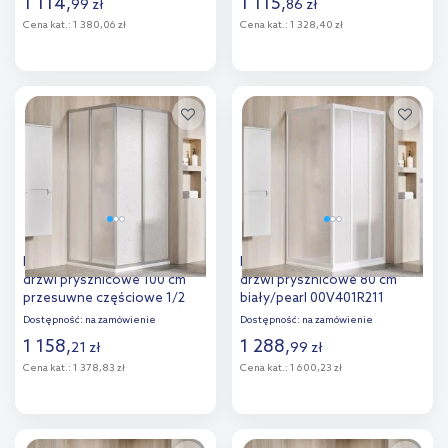
1 114
,
1 115
,
99
zł
86
zł
Cena kat.:
1 380,06 zł
Cena kat.:
1 328,40 zł
Do koszyka
Do koszyka
Dodaj do
Dodaj do
porównania
porównania
Ravak Supernova SRV2-100 S
Ravak Supernova ASDP3-80
drzwi prysznicowe 100 cm
drzwi prysznicowe 80 cm
przesuwne częściowe 1/2
biały/pearl 00V401R211
satyna/pearl 14VA0UO211
Dostępność:
na zamówienie
Dostępność:
na zamówienie
1 158
,
1 288
,
21
zł
99
zł
Cena kat.:
1 378,83 zł
Cena kat.:
1 600,23 zł
Do koszyka
Do koszyka