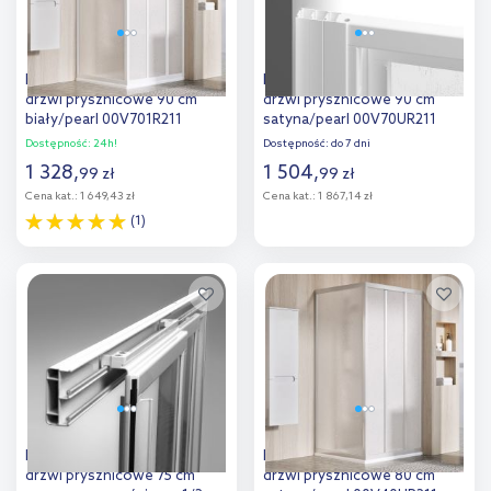
Ravak Supernova ASDP3-90
Ravak Supernova ASDP3-90
drzwi prysznicowe 90 cm
drzwi prysznicowe 90 cm
biały/pearl 00V701R211
satyna/pearl 00V70UR211
Dostępność:
24h!
Dostępność:
do 7 dni
1 328
,
1 504
,
99
zł
99
zł
Cena kat.:
1 649,43 zł
Cena kat.:
1 867,14 zł
(1)
Do koszyka
Do koszyka
Dodaj do
Dodaj do
porównania
porównania
Ravak Supernova SRV2-75 S
Ravak Supernova ASDP3-80
drzwi prysznicowe 75 cm
drzwi prysznicowe 80 cm