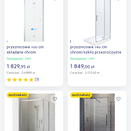
porównania
porównania
Oltens Trana drzwi
Roca Town-N drzwi
prysznicowe 100 cm
prysznicowe 140 cm
składane chrom
chrom/szkło przezroczyste
połysk/szkło przezroczyste
AMP2814012M
Dostępność:
24h!
Dostępność:
24h!
21209100
1 829
,
1 849
,
95
zł
00
zł
Cena kat.:
3 659,90 zł
Cena kat.:
2 275,50 zł
(3)
Do koszyka
Do koszyka
multirabaty
multirabaty
Dodaj do
Dodaj do
porównania
porównania