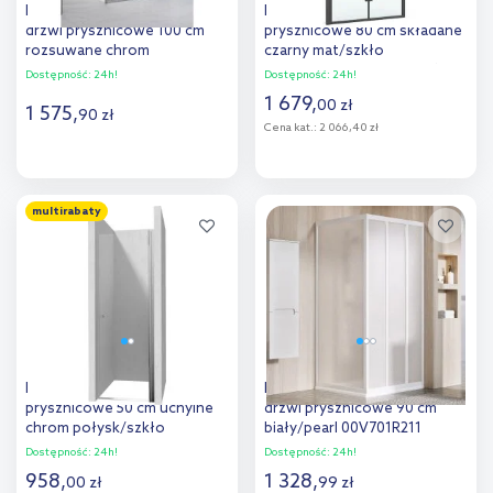
Radaway Premium Pro KDJ
Roca Capital drzwi
drzwi prysznicowe 100 cm
prysznicowe 80 cm składane
rozsuwane chrom
czarny mat/szkło
połysk/szkło przezroczyste
przezroczyste AM4508016M
Dostępność:
24h!
Dostępność:
24h!
1015100-01-01R
1 679
,
00
zł
1 575
,
90
zł
Cena kat.:
2 066,40 zł
Do koszyka
Do koszyka
multirabaty
Dodaj do
Dodaj do
porównania
porównania
Deante Kerria Plus drzwi
Ravak Supernova ASDP3-90
prysznicowe 50 cm uchylne
drzwi prysznicowe 90 cm
chrom połysk/szkło
biały/pearl 00V701R211
przezroczyste KTSW045P
Dostępność:
24h!
Dostępność:
24h!
958
,
1 328
,
00
zł
99
zł