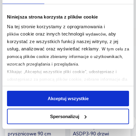
Do koszyka
Dodaj do
Niniejsza strona korzysta z plików cookie
Strona:
z
73
porównania
Na tej stronie korzystamy z oprogramowania i
cookie oraz innych technologii
, aby
plików
wydawców
Nasze bestsellery
korzystać ze wszystkich funkcji naszej witryny, z jej
usług, analizować oraz wyświetlać reklamy
.
W tym celu za
pomocą plików cookie zbieramy informacje o użytkownikach,
multirabaty
wzorcach przeglądania i przeglądania.
Klikając „Akceptuj wszystkie pliki cookie”, udostępniasz i
udostępniasz za pomocą plików cookie, zebrane informacje dla
użytkowników zewnętrznych, a także nasi partnerzy reklamowi.
Jeśli chcesz, włącz „Tylko wymagane pliki cookie”.
Pamiętaj
Akceptuj wszystkie
jednak, że zablokowane niektóre pliki cookie mogą mieć wpływ
na sposób dostarczania treści niedostosowanych do potrzeb
Spersonalizuj
użytkowników.
Dostępność:
24h!
Dostępność:
24h!
Oltens Trana drzwi
Ravak Supernova
Aby uzyskać więcej informacji na temat plików plików cookie,
prysznicowe 90 cm
ASDP3-90 drzwi