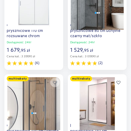
Oltens Fulla drzwi
Oltens Rinnan drzwi
prysznicowe 110 cm
prysznicowe 80 cm uchylne
rozsuwane chrom
czarny mat/szkło
połysk/szkło przezroczyste
przezroczyste 21207300
Dostępność:
24h!
Dostępność:
24h!
21201100
1 679
,
1 529
,
95
zł
95
zł
Cena kat.:
3 359,90 zł
Cena kat.:
3 059,90 zł
(6)
(2)
Do koszyka
Do koszyka
multirabaty
multirabaty
Dodaj do
Dodaj do
porównania
porównania
Oltens Verdal drzwi
Radaway Alienta DWJ drzwi