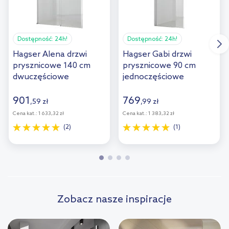
Dostępność:
24h!
Dostępność:
24h!
Hagser Alena drzwi
Hagser Gabi drzwi
prysznicowe 140 cm
prysznicowe 90 cm
dwuczęściowe
jednoczęściowe
przesuwne chrom
uchylne chrom
błyszczący/szkło
błyszczący/szkło
901
769
,
59
zł
,
99
zł
przezroczyste
przezroczyste
Cena kat.:
1 633,32 zł
Cena kat.:
1 383,32 zł
HGR80000021
HGR12000021
(2)
(1)
Zobacz nasze inspiracje