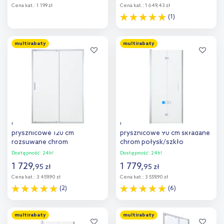
Cena kat.:
1 199 zł
Cena kat.:
1 649,43 zł
(1)
Do koszyka
Do koszyka
multirabaty
multirabaty
Dodaj do
Dodaj do
porównania
porównania
Oltens Fulla drzwi
Oltens Trana drzwi
prysznicowe 120 cm
prysznicowe 90 cm składane
rozsuwane chrom
chrom połysk/szkło
połysk/szkło przezroczyste
przezroczyste 21208100
Dostępność:
24h!
Dostępność:
24h!
21202100
1 729
,
1 779
,
95
zł
95
zł
Cena kat.:
3 459,90 zł
Cena kat.:
3 559,90 zł
(2)
(6)
Do koszyka
Do koszyka
multirabaty
multirabaty
Dodaj do
Dodaj do