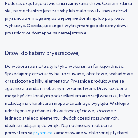
Podczas częstego otwierania i zamykania drzwi. Czasem zdarza
się, że mechanizm jest za słaby lub mało trwały i nasze drzwi
prysznicowe mogą się już więcej nie domknąć lub po prostu
wyhaczyć. Oczekując czegoś wytrzymałego polecamy drzwi
prysznicowe dostępne na naszej stronie.
Drzwi do kabiny prysznicowej
Do wyboru rozmaita stylistyka, wykonanie i funkcjonalność.
Sprzedajemy drzwi uchylne, rozsuwane, obrotowe, wahadłowe
oraz złożone z kilku elementów. Prysznice produkowane są
zgodnie z trendami i obecnym wzornictwem. Drzwi ozdobne
mogą być doskonałym podkreśleniem aranżacji wnętrza, które
nadadzą mu charakteru i niepowtarzalnego wyglądu. W sklepie
udostępniamy również drzwi trzyczęściowe, złożone z
jednego stałego elementu i dwóch części rozsuwanych,
idealnie nadają się do wnęki. Najmodniejszym obecnie
pomysłem są
prysznice
zamontowane w obłożonej płytkami