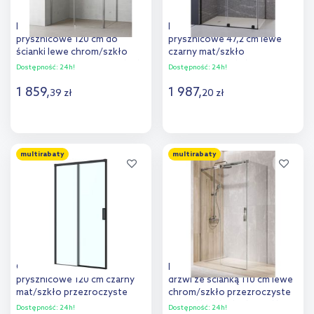
Radaway Idea KDJ drzwi
Radaway Furo Black KDJ drzwi
prysznicowe 120 cm do
prysznicowe 47,2 cm lewe
ścianki lewe chrom/szkło
czarny mat/szkło
przezroczyste 387042-01-01L
przezroczyste 10104472-54-
Dostępność:
24h!
Dostępność:
24h!
01L
1 859
,
1 987
,
39
zł
20
zł
Do koszyka
Do koszyka
multirabaty
multirabaty
Dodaj do
Dodaj do
porównania
porównania
Oltens Breda drzwi
Radaway Espera Pro KDJ
prysznicowe 120 cm czarny
drzwi ze ścianką 110 cm lewe
mat/szkło przezroczyste
chrom/szkło przezroczyste
21212300
10090110-01-01L/10092110-
Dostępność:
24h!
Dostępność:
24h!