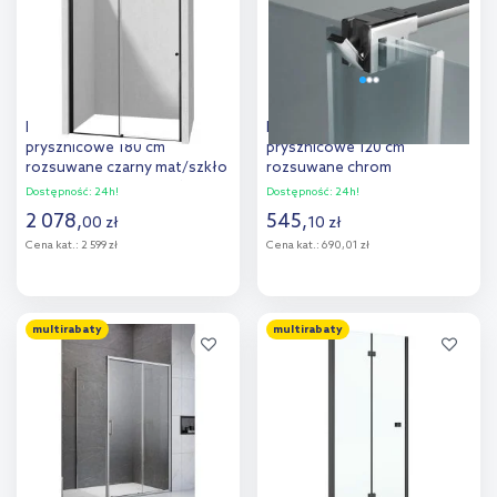
porównania
Deante Kerria Plus drzwi
Excellent Ortigo drzwi
prysznicowe 180 cm
prysznicowe 120 cm
rozsuwane czarny mat/szkło
rozsuwane chrom
przezroczyste KTSPN18P
połysk/szkło przezroczyste
Dostępność:
24h!
Dostępność:
24h!
KAEX.5007.01.1200.LP1/2
2 078
,
545
,
00
zł
10
zł
Cena kat.:
2 599 zł
Cena kat.:
690,01 zł
Do koszyka
Do koszyka
multirabaty
multirabaty
Dodaj do
Dodaj do
porównania
porównania