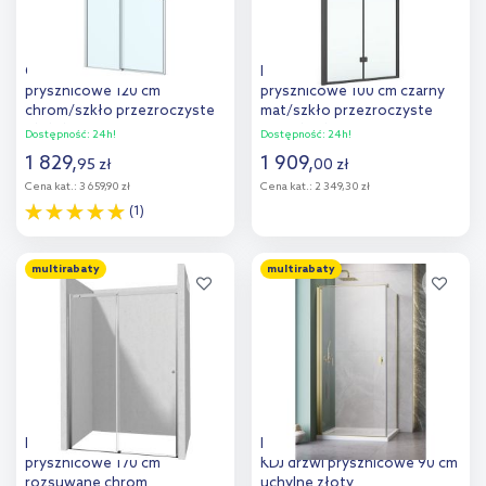
Oltens Breda drzwi
Roca Capital drzwi
prysznicowe 120 cm
prysznicowe 100 cm czarny
chrom/szkło przezroczyste
mat/szkło przezroczyste
21212100
AM4510016M
Dostępność:
24h!
Dostępność:
24h!
1 829
,
1 909
,
95
zł
00
zł
Cena kat.:
3 659,90 zł
Cena kat.:
2 349,30 zł
(1)
Do koszyka
Do koszyka
multirabaty
multirabaty
Dodaj do
Dodaj do
porównania
porównania
Deante Kerria Plus drzwi
Radaway Nes Brushed Gold
prysznicowe 170 cm
KDJ drzwi prysznicowe 90 cm
rozsuwane chrom
uchylne złoty