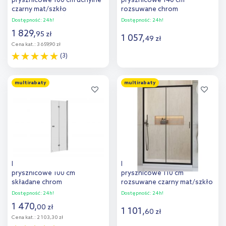
prysznicowe 100 cm uchylne
prysznicowe 140 cm
czarny mat/szkło
rozsuwane chrom
przezroczyste 21205300
połysk/szkło przezroczyste
Dostępność:
24h!
Dostępność:
24h!
10260140-01-01
1 829
,
95
zł
1 057
,
49
zł
Cena kat.:
3 659,90 zł
(3)
Do koszyka
Do koszyka
multirabaty
multirabaty
Dodaj do
Dodaj do
porównania
porównania
Roca Capital drzwi
Radaway Alienta DWJ drzwi
prysznicowe 100 cm
prysznicowe 110 cm
składane chrom
rozsuwane czarny mat/szkło
połysk/szkło przezroczyste
przezroczyste 10260110-54-
Dostępność:
24h!
Dostępność:
24h!
AM4510012M
01
1 470
,
00
zł
1 101
,
60
zł
Cena kat.:
2 103,30 zł