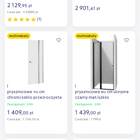
01-01L
2 129
,
95
zł
2 901
,
61
zł
Cena kat.:
4 259,90 zł
(1)
Do koszyka
Do koszyka
multirabaty
multirabaty
Dodaj do
Dodaj do
porównania
porównania
Roca Capital drzwi
Deante Kerria Plus drzwi
prysznicowe 90 cm
prysznicowe 80 cm uchylne
chrom/szkło przezroczyste
czarny mat/szkło
AM4609012M
przezroczyste KTSUN42P
Dostępność:
24h!
Dostępność:
24h!
1 409
,
1 439
,
00
zł
00
zł
Cena kat.:
1 734,30 zł
Cena kat.:
1 799 zł
Do koszyka
Do koszyka