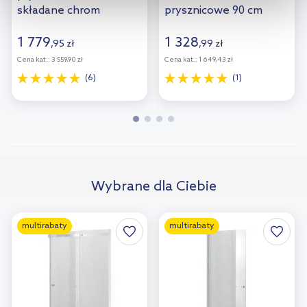
kliknij „Ustawienia plików cookie”.
Jeśli chcesz uzyskać więcej
składane chrom
prysznicowe 90 cm
połysk/szkło
biały/pearl 00V701R211
informacji na temat plików cookie i tego, dlaczego ich przepisy,
przezroczyste
1 779
1 328
przejdź do zakładek „Informacje o plikach cookie”.
,
95
zł
,
99
zł
21208100
Cena kat.:
3 559,90 zł
Cena kat.:
1 649,43 zł
(6)
(1)
Wybrane dla Ciebie
multirabaty
multirabaty