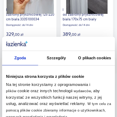
Kleine Wolke szyna do
Kleine Wolke Narożna szyna
zasłony prysznicowej 125-220
do zasłony prysznicowej
cm biała 3335100034
biała 170x75 cm biały
3336100019
Dostępność:
do 14 dni
Dostępność:
do 14 dni
329
,
389
,
00
zł
00
zł
Do koszyka
Do koszyka
Zgoda
Szczegóły
O plikach cookies
Dodaj do
Dodaj do
Nasze bestsellery
porównania
porównania
Niniejsza strona korzysta z plików cookie
Na tej stronie korzystamy z oprogramowania i
multirabaty
multirabaty
cookie oraz innych technologii
, aby
plików
wydawców
korzystać ze wszystkich funkcji naszej witryny, z jej
usług, analizować oraz wyświetlać reklamy
.
W tym celu za
pomocą plików cookie zbieramy informacje o użytkownikach,
wzorcach przeglądania i przeglądania.