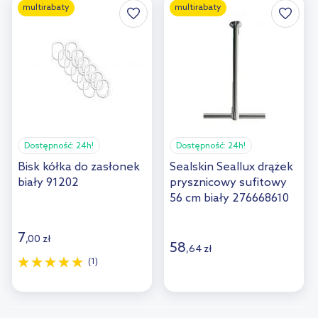
multirabaty
multirabaty
Dostępność:
24h!
Dostępność:
24h!
Bisk kółka do zasłonek
Sealskin Seallux drążek
biały 91202
prysznicowy sufitowy
56 cm biały 276668610
7
,
00
zł
58
,
64
zł
(1)