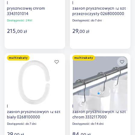
Kleine Wolke drążek zasłony
Kleine Wolke DV-Ringe kółka
prysznicowej chrom
zasłon prysznicowych 12 szt
3343101014
przezroczysty 0268000000
Dostępność:
24h!
Dostępność:
do 7 dni
215
,
29
,
00
zł
00
zł
Do koszyka
Do koszyka
multirabaty
multirabaty
Dodaj do
Dodaj do
porównania
porównania
Kleine Wolke DV-Ringe kółka
Kleine Wolke Boccia kółka
zasłon prysznicowych 12 szt
zasłon prysznicowych 12 szt
biały 0268100000
chrom 3332117000
Dostępność:
do 7 dni
Dostępność:
do 14 dni
29
,
84
,