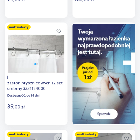
00
zł
00
zł
Do koszyka
Do koszyka
multirabaty
Dodaj do
Dodaj do
porównania
porównania
Kleine Wolke DV-Ringe kółka
zasłon prysznicowych 12 szt
srebrny 3331124000
Dostępność:
do 14 dni
39
,
00
zł
Do koszyka
multirabaty
multirabaty
Dodaj do