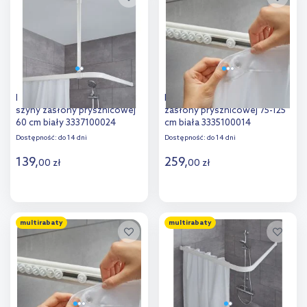
porównania
Kleine Wolke wspornik do
Kleine Wolke szyna do
szyny zasłony prysznicowej
zasłony prysznicowej 75-125
60 cm biały 3337100024
cm biała 3335100014
Dostępność:
do 14 dni
Dostępność:
do 14 dni
139
,
259
,
00
zł
00
zł
Do koszyka
Do koszyka
multirabaty
multirabaty
Dodaj do
Dodaj do
porównania
porównania