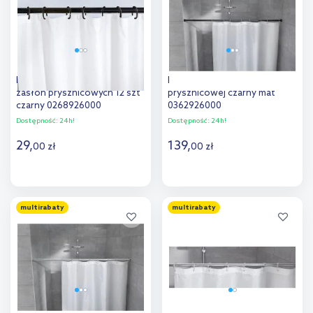
Kleine Wolke DV-Ringe kółka
Kleine Wolke drążek zasłony
zasłon prysznicowych 12 szt
prysznicowej czarny mat
czarny 0268926000
0362926000
Dostępność:
24h!
Dostępność:
24h!
29
,
139
,
00
zł
00
zł
Do koszyka
Do koszyka
multirabaty
multirabaty
Dodaj do
Dodaj do
porównania
porównania