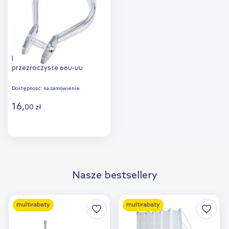
Duschy kółka zasłon 12 szt
przezroczyste 680-00
Dostępność:
na zamówienie
16
,
00
zł
Do koszyka
Dodaj do
Nasze bestsellery
porównania
multirabaty
multirabaty