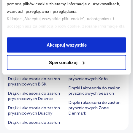
pomocą plików cookie zbieramy informacje o użytkownikach,
wzorcach przeglądania i przeglądania.
Klikając „Akceptuj wszystkie pliki cookie”, udostępniasz i
udostępniasz za pomocą plików cookie, zebrane informacje dla
Szukaj według marki
użytkowników zewnętrznych, a także nasi partnerzy reklamowi.
Jeśli chcesz, włącz „Tylko wymagane pliki cookie”.
Pamiętaj
Akceptuj wszystkie
jednak, że zablokowane niektóre pliki cookie mogą mieć wpływ
Drążki i akcesoria do zasłon
prysznicowych Keuco
prysznicowych Aqualine
na sposób dostarczania treści niedostosowanych do potrzeb
Drążki i akcesoria do zasłon
Spersonalizuj
użytkowników.
Drążki i akcesoria do zasłon
prysznicowych Kleine Wolke
prysznicowych AWD Interior
Drążki i akcesoria do zasłon
Aby uzyskać więcej informacji na temat plików plików cookie,
Drążki i akcesoria do zasłon
prysznicowych Koło
prysznicowych BISK
kliknij „Ustawienia plików cookie”.
Jeśli chcesz uzyskać więcej
Drążki i akcesoria do zasłon
informacji na temat plików cookie i tego, dlaczego ich przepisy,
Drążki i akcesoria do zasłon
prysznicowych Sealskin
prysznicowych Deante
przejdź do zakładek „Informacje o plikach cookie”.
Drążki i akcesoria do zasłon
Drążki i akcesoria do zasłon
prysznicowych Zone
prysznicowych Duschy
Denmark
Drążki i akcesoria do zasłon