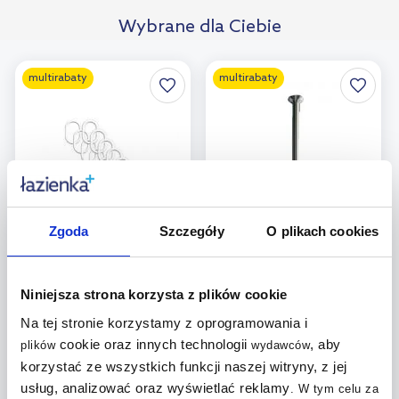
Wybrane dla Ciebie
multirabaty
multirabaty
Zgoda
Szczegóły
O plikach cookies
Dostępność:
24h!
Dostępność:
24h!
Bisk kółka do zasłonek
Sealskin Seallux drążek
Niniejsza strona korzysta z plików cookie
biały 91202
prysznicowy sufitowy
56 cm biały 276668610
Na tej stronie korzystamy z oprogramowania i
cookie oraz innych technologii
, aby
plików
wydawców
7
korzystać ze wszystkich funkcji naszej witryny, z jej
,
00
zł
58
,
64
zł
usług, analizować oraz wyświetlać reklamy
.
W tym celu za
(1)