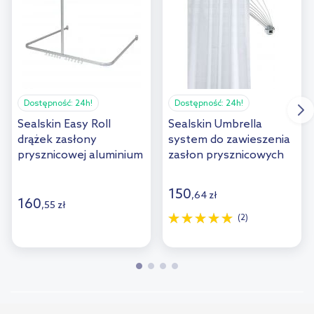
Dostępność:
24h!
Dostępność:
24h!
Sealskin Easy Roll
Sealskin Umbrella
drążek zasłony
system do zawieszenia
prysznicowej aluminium
zasłon prysznicowych
mat 5276623005
272226304
150
,
64
zł
160
,
55
zł
(2)