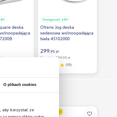
24h!
Dostępność:
24h!
quare deska
Oltens Jog deska
wolnoopadająca
sedesowa wolnoopadająca
47200B
biała 45102000
299
,
95
zł
zł
Cena kat.:
599,90 zł
(7)
(10)
O plikach cookies
, aby korzystać ze
multirabaty
u za pomocą plików cookie