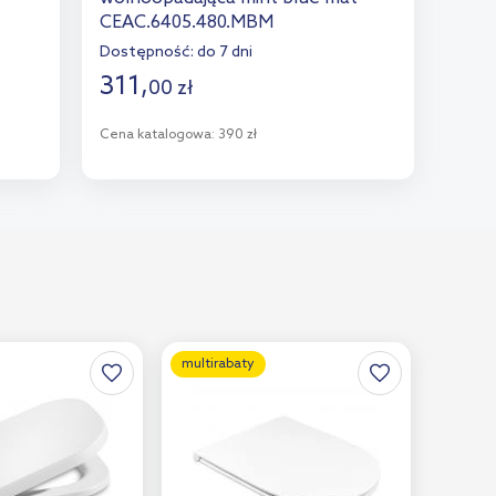
CEAC.6405.480.MBM
Dostępność:
do 7 dni
311
,
00
zł
Cena katalogowa:
390 zł
Do koszyka
Dodaj do porównania
multirabaty