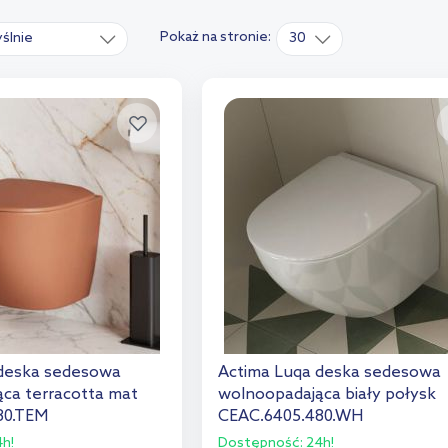
Pokaż na stronie:
ślnie
30
 deska sedesowa
Actima Luqa deska sedesowa
ca terracotta mat
wolnoopadająca biały połysk
80.TEM
CEAC.6405.480.WH
h!
Dostępność:
24h!