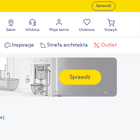
Sprawdź
Salon
Infolinia
Moje konto
Ulubione
Koszyk
Inspiracje
Strefa architekta
Outlet
w)