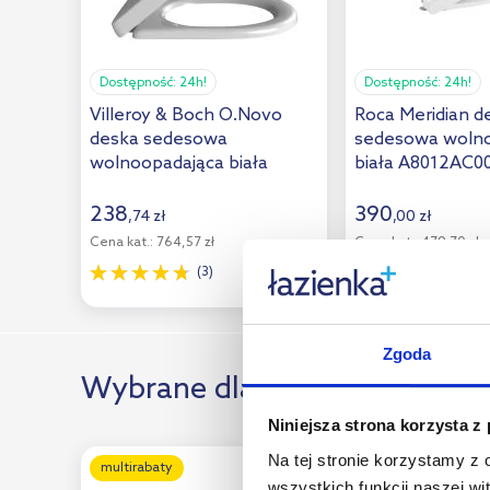
Kerasan
(20)
Kleine Wolke
(18)
Dostępność:
24h!
Dostępność:
24h!
Kludi
(8)
Villeroy & Boch O.Novo
Roca Meridian d
deska sedesowa
sedesowa woln
Koło
(13)
wolnoopadająca biała
biała A8012AC0
Kronenbach
(6)
9M38S101/9M38S1R1
238
390
,
74
zł
,
00
zł
Laufen
(52)
Cena kat.:
764,57 zł
Cena kat.:
479,70 zł
Laveo
(1)
(3)
(12)
Meissen Keramik
(2)
Mito
(5)
Zgoda
Omnires
(11)
Wybrane dla Ciebie
Rak Ceramics
(14)
Niniejsza strona korzysta z
Ravak
(12)
Na tej stronie korzystamy z
multirabaty
multirabaty
wszystkich funkcji naszej wi