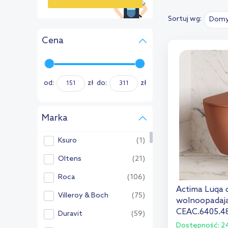
Sortuj wg:
Domy
›
Cena
od:
zł
do:
zł
Marka
Ksuro
(1)
Oltens
(21)
Roca
(106)
Actima Luqa
Villeroy & Boch
(75)
wolnoopadają
CEAC.6405.4
Duravit
(59)
Dostępność:
24