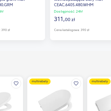
80.GRM
CEAC.6405.480.WHM
h!
Dostępność:
24h!
311
,
00
zł
:
390 zł
Cena katalogowa:
390 zł
o koszyka
Do koszyka
aj do porównania
Dodaj do porównania
multirabaty
multirabaty