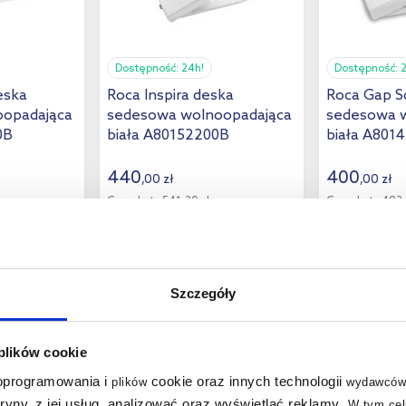
Dostępność:
24h!
Dostępność:
eska
Roca Inspira deska
Roca Gap S
oopadająca
sedesowa wolnoopadająca
sedesowa 
0B
biała A80152200B
biała A801
440
400
,
00
zł
,
00
zł
Cena kat.:
541,20 zł
Cena kat.:
492 
(4)
Szczegóły
 plików cookie
 oprogramowania i
cookie oraz innych technologii
plików
wydawców
multirabaty
multirabaty
tryny, z jej usług, analizować oraz wyświetlać reklamy
.
W tym cel