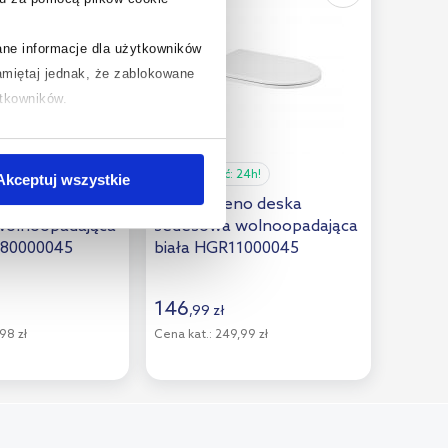
rane informacje dla użytkowników
miętaj jednak, że zablokowane
ytkowników.
chcesz uzyskać więcej informacji
.
24h!
Dostępność:
24h!
Akceptuj wszystkie
o deska
Hagser Beno deska
wolnoopadająca
sedesowa wolnoopadająca
R80000045
biała HGR11000045
146
,
99
zł
98 zł
Cena kat.:
249,99 zł