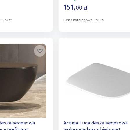
151
,
00
zł
:
390 zł
Cena katalogowa:
190 zł
o koszyka
Do koszyka
aj do porównania
Dodaj do porównania
 deska sedesowa
Actima Luqa deska sedesowa
ca grafit mat
wolnoopadająca biały mat