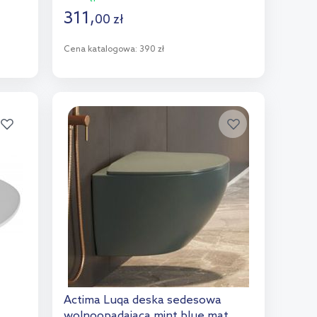
311
,
00
zł
Cena katalogowa:
390 zł
Do koszyka
Dodaj do porównania
Actima Luqa deska sedesowa
wolnoopadająca mint blue mat