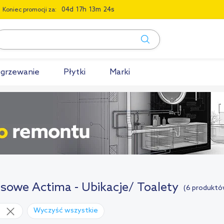
0
4
1
7
1
3
2
3
Koniec promocji za:
grzewanie
Płytki
Marki
sowe Actima - Ubikacje/ Toalety
(6 produktó
Wyczyść wszystkie