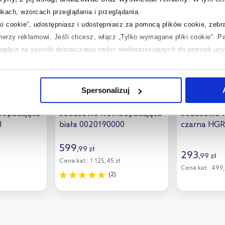
kach, wzorcach przeglądania i przeglądania.
iki cookie”, udostępniasz i udostępniasz za pomocą plików cookie, zeb
tnerzy reklamowi.
Jeśli chcesz, włącz „Tylko wymagane pliki cookie”.
Pa
ć wpływ na sposób dostarczania treści niedostosowanych do potrzeb uż
 temat plików plików cookie, kliknij „Ustawienia plików cookie”.
Jeśli 
laczego ich przepisy, przejdź do zakładek „Informacje o plikach cookie”
Dostępność:
24h!
Dostępność:
Spersonalizuj
 deska
Duravit ME by Starck deska
Hagser Ben
oopadająca
sedesowa wolnoopadająca
sedesowa 
1
biała 0020190000
czarna HG
599
,
99
zł
293
,
99
zł
Cena kat.:
1 125,45 zł
Cena kat.:
499,
(2)