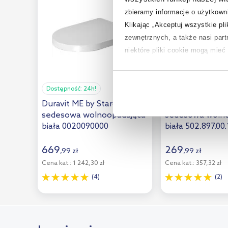
Sanindusa
(3)
zbieramy informacje o użytkowni
Sapho
(11)
Klikając „Akceptuj wszystkie pl
zewnętrznych, a także nasi par
Sepio
(10)
niektóre pliki cookie mogą mie
Tece
(1)
Tiger
(20)
Aby uzyskać więcej informacji na
na temat plików cookie i tego, d
Dostępność:
24h!
Dostępność:
24h!
Uptrend
(3)
Duravit ME by Starck deska
Geberit Selnova
Vilarte by Dura
(5)
sedesowa wolnoopadająca
sedesowa woln
biała 0020090000
biała 502.897.00.
Wenko
(20)
669
269
,
99
zł
,
99
zł
Cena kat.:
1 242,30 zł
Cena kat.:
357,32 zł
(4)
(2)