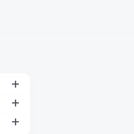
+
+
+