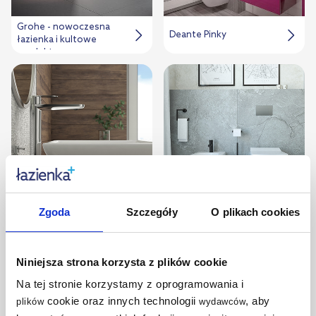
Grohe - nowoczesna
Deante Pinky
łazienka i kultowe
produkty
Zgoda
Szczegóły
O plikach cookies
Umywalka o
Szarość i kamień w
ergonomicznych
łazience
kształtach
Niniejsza strona korzysta z plików cookie
Na tej stronie korzystamy z oprogramowania i
cookie oraz innych technologii
, aby
plików
wydawców