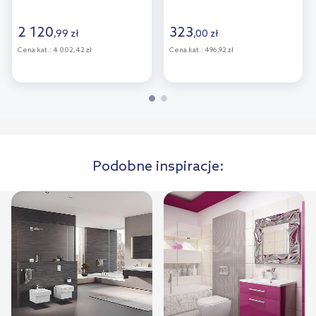
0099551000
2 120
323
,
99
zł
,
00
zł
Cena kat.:
4 002,42 zł
Cena kat.:
496,92 zł
Podobne inspiracje: