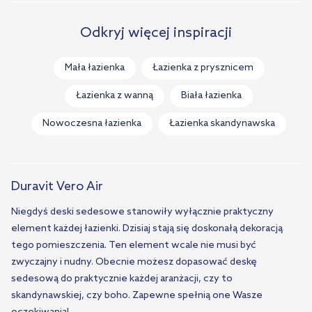
Biel i złoto w
Odkryj więcej inspiracji
Angielska łazienka
ekskluzywnej łazience
Mała łazienka
Łazienka z prysznicem
Łazienka z wanną
Biała łazienka
Nowoczesna łazienka
Łazienka skandynawska
Duravit Vero Air
Niegdyś deski sedesowe stanowiły wyłącznie praktyczny
element każdej łazienki. Dzisiaj stają się doskonałą dekoracją
tego pomieszczenia. Ten element wcale nie musi być
zwyczajny i nudny. Obecnie możesz dopasować deskę
sedesową do praktycznie każdej aranżacji, czy to
skandynawskiej, czy boho. Zapewne spełnią one Wasze