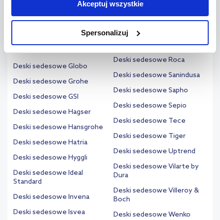
Akceptuj wszystkie
Deski sedesowe Duravit
Deski sedesowe Omnires
jednak, że zablokowane niektóre pliki cookie mogą mieć wpływ
Deski sedesowe Duschy
Deski sedesowe Rak
na sposób dostarczania treści niedostosowanych do potrzeb
Ceramics
Spersonalizuj
użytkowników.
Deski sedesowe Excellent
Deski sedesowe Ravak
Deski sedesowe Geberit
Aby uzyskać więcej informacji na temat plików plików cookie,
Deski sedesowe Roca
Deski sedesowe Globo
kliknij „Ustawienia plików cookie”.
Jeśli chcesz uzyskać więcej
Deski sedesowe Sanindusa
Deski sedesowe Grohe
informacji na temat plików cookie i tego, dlaczego ich przepisy,
Deski sedesowe Sapho
przejdź do zakładek „Informacje o plikach cookie”.
Deski sedesowe GSI
Deski sedesowe Sepio
Deski sedesowe Hagser
Deski sedesowe Tece
Deski sedesowe Hansgrohe
Deski sedesowe Tiger
Deski sedesowe Hatria
Deski sedesowe Uptrend
Deski sedesowe Hyggli
Deski sedesowe Vilarte by
Deski sedesowe Ideal
Dura
Standard
Deski sedesowe Villeroy &
Deski sedesowe Invena
Boch
Deski sedesowe Isvea
Deski sedesowe Wenko