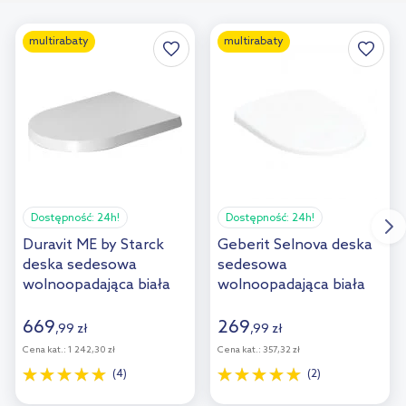
multirabaty
multirabaty
Dostępność:
24h!
Dostępność:
24h!
Duravit ME by Starck
Geberit Selnova deska
deska sedesowa
sedesowa
wolnoopadająca biała
wolnoopadająca biała
0020090000
502.897.00.1
669
269
,
99
zł
,
99
zł
Cena kat.:
1 242,30 zł
Cena kat.:
357,32 zł
(4)
(2)