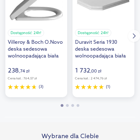
Dostępność:
24h!
Dostępność:
24h!
Villeroy & Boch O.Novo
Duravit Seria 1930
deska sedesowa
deska sedesowa
wolnoopadająca biała
wolnoopadająca biała
9M38S101/9M38S1R1
0064890000
238
1 732
,
74
zł
,
00
zł
Cena kat.:
764,57 zł
Cena kat.:
2 474,76 zł
(3)
(1)
Wybrane dla Ciebie