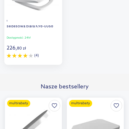
Cersanit Carina deska
sedesowa biała K98-0068
Dostępność:
24h!
226
,
80
zł
(4)
Do koszyka
Dodaj do
Nasze bestsellery
porównania
multirabaty
multirabaty