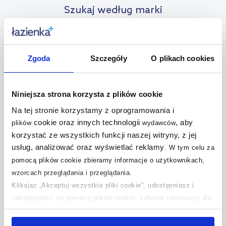
Szukaj według marki
Deski sedesowe Actima
Deski sedesowe Kerasan
Deski sedesowe Aqualine
Deski sedesowe Kleine
Zgoda
Szczegóły
O plikach cookies
Wolke
Deski sedesowe Art Ceram
Deski sedesowe Kludi
Deski sedesowe AWD
Niniejsza strona korzysta z plików cookie
Interior
Deski sedesowe Koło
Na tej stronie korzystamy z oprogramowania i
Deski sedesowe Catalano
Deski sedesowe Kronenbach
cookie oraz innych technologii
, aby
plików
wydawców
Deski sedesowe Ceramica
Deski sedesowe Ksuro
korzystać ze wszystkich funkcji naszej witryny, z jej
Dolomite
Deski sedesowe Laufen
usług, analizować oraz wyświetlać reklamy
.
W tym celu za
Deski sedesowe CeraStyle
Deski sedesowe Laveo
pomocą plików cookie zbieramy informacje o użytkownikach,
Deski sedesowe Cersanit
wzorcach przeglądania i przeglądania.
Deski sedesowe Meissen
Deski sedesowe Clou
Keramik
Klikając „Akceptuj wszystkie pliki cookie”, udostępniasz i
udostępniasz za pomocą plików cookie, zebrane informacje dla
Deski sedesowe Creavit
Deski sedesowe Mito
użytkowników zewnętrznych, a także nasi partnerzy reklamowi.
Deski sedesowe Deante
Deski sedesowe Oltens
Jeśli chcesz, włącz „Tylko wymagane pliki cookie”.
Pamiętaj