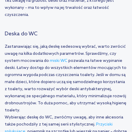
też uwagę na grubość deski oraz materiał, z którego jest
wykonany – ma to wpływ na jej trwałość oraz łatwość
czyszczenia.
Deska do WC
Zastanawiając się, jaką deskę sedesową wybrać, warto zwrócić
uwagę na kilka dodatkowych parametrów. Sprawdźmy, czy
system mocowania do
miski WC
pozwala na łatwe wypinanie
deski. Łatwy dostęp do wszystkich elementów mocujących to
ogromna wygoda podczas czyszczenia toalety. Jeśli w domu są
małe dzieci, które dopiero uczą się samodzielnego korzystania
z toalety, warto rozważyć wybór deski antybakteryjnej,
wykonanej ze specjalnego materiału, który minimalizuje rozwój
drobnoustrojów. To duża pomoc, aby utrzymać wysoką higienę
toalety.
Wybierając deskę do WC, zwróćmy uwagę, aby inne akcesoria
także pochodziły z tej samej serii stylistycznej.
Przyciski
spłukujące
, pojemnik na szczotkę lub wieszak na papier – dobrze