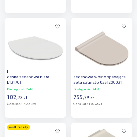
Do koszyka
Do koszyka
Dodaj do
Dodaj do
porównania
porównania
Ideal Standard Sandringham
Catalano Sfera deska
deska sedesowa biała
sedesowa wolnoopadająca
E131701
seta satinato 0551200031
Dostępność:
24h!
Dostępność:
24h!
102
,
755
,
73
zł
79
zł
Cena kat.:
142,68 zł
Cena kat.:
1 079,69 zł
Do koszyka
Do koszyka
multirabaty
Dodaj do
Dodaj do