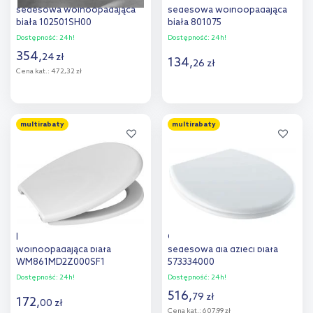
sedesowa wolnoopadająca
sedesowa wolnoopadająca
biała 102501SH00
biała 801075
Dostępność:
24h!
Dostępność:
24h!
354
,
24
zł
134
,
26
zł
Cena kat.:
472,32 zł
Do koszyka
Do koszyka
multirabaty
multirabaty
Dodaj do
Dodaj do
porównania
porównania
Roca Zoom deska sedesowa
Geberit Bambini deska
wolnoopadająca biała
sedesowa dla dzieci biała
WM861MD2Z000SF1
573334000
Dostępność:
24h!
Dostępność:
24h!
516
,
79
zł
172
,
00
zł
Cena kat.:
607,99 zł