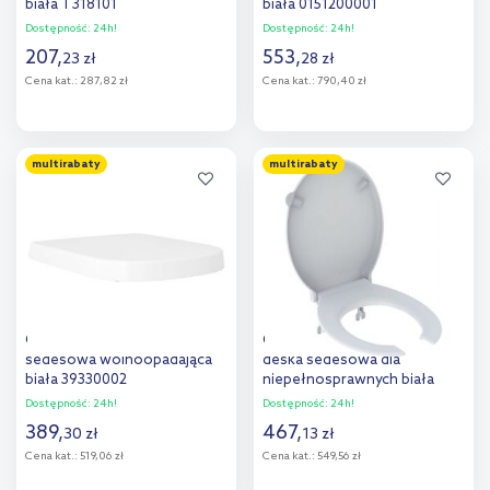
biała T318101
biała 0151200001
Dostępność:
24h!
Dostępność:
24h!
207
,
553
,
23
zł
28
zł
Cena kat.:
287,82 zł
Cena kat.:
790,40 zł
Do koszyka
Do koszyka
multirabaty
multirabaty
Dodaj do
Dodaj do
porównania
porównania
Grohe Euro Ceramic deska
Geberit Selnova Comfort
sedesowa wolnoopadająca
deska sedesowa dla
biała 39330002
niepełnosprawnych biała
502.791.00.1
Dostępność:
24h!
Dostępność:
24h!
389
,
467
,
30
zł
13
zł
Cena kat.:
519,06 zł
Cena kat.:
549,56 zł