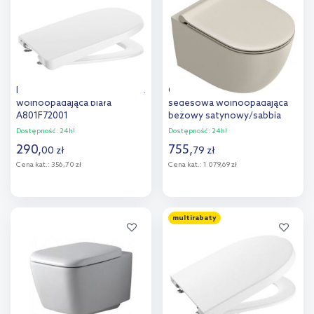
porównania
porównania
Roca Optica deska sedesowa
Catalano Sfera deska
wolnoopadająca biała
sedesowa wolnoopadająca
A801F72001
beżowy satynowy/sabbia
satino 0551200029
Dostępność:
24h!
Dostępność:
24h!
290
,
755
,
00
zł
79
zł
Cena kat.:
356,70 zł
Cena kat.:
1 079,69 zł
Do koszyka
Do koszyka
multirabaty
Dodaj do
Dodaj do
porównania
porównania