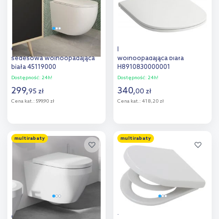
Oltens Hamnes deska
Laufen Lua deska sedesowa
sedesowa wolnoopadająca
wolnoopadająca biała
biała 45119000
H8910830000001
Dostępność:
24h!
Dostępność:
24h!
299
,
340
,
95
zł
00
zł
Cena kat.:
599,90 zł
Cena kat.:
418,20 zł
Do koszyka
Do koszyka
multirabaty
multirabaty
Dodaj do
Dodaj do
porównania
porównania
Grohe Euro Ceramic deska
Tiger Turley Family deska