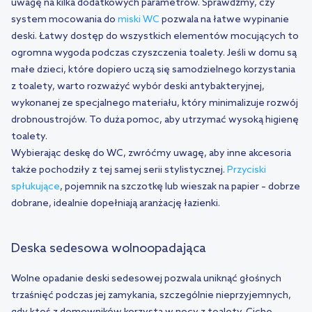
uwagę na kilka dodatkowych parametrów. Sprawdźmy, czy
system mocowania do
miski WC
pozwala na łatwe wypinanie
deski. Łatwy dostęp do wszystkich elementów mocujących to
ogromna wygoda podczas czyszczenia toalety. Jeśli w domu są
małe dzieci, które dopiero uczą się samodzielnego korzystania
z toalety, warto rozważyć wybór deski antybakteryjnej,
wykonanej ze specjalnego materiału, który minimalizuje rozwój
drobnoustrojów. To duża pomoc, aby utrzymać wysoką higienę
toalety.
Wybierając deskę do WC, zwróćmy uwagę, aby inne akcesoria
także pochodziły z tej samej serii stylistycznej.
Przyciski
spłukujące
, pojemnik na szczotkę lub wieszak na papier – dobrze
dobrane, idealnie dopełniają aranżację łazienki.
Deska sedesowa wolnoopadająca
Wolne opadanie deski sedesowej pozwala uniknąć głośnych
trzaśnięć podczas jej zamykania, szczególnie nieprzyjemnych,