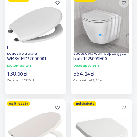
Dodaj do
Dodaj do
porównania
porównania
Roca Madalena deska
Grohe Euro Ceramic deska
sedesowa biała
sedesowa wolnoopadająca
WM861MD2Z000001
biała 102500SH00
Dostępność:
24h!
Dostępność:
24h!
130
,
354
,
00
zł
24
zł
Cena kat.:
159,90 zł
Cena kat.:
472,32 zł
Do koszyka
Do koszyka
multirabaty
multirabaty
Dodaj do
Dodaj do
porównania
porównania