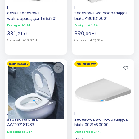
Ideal Standard Ventuno
Roca Gap Round deska
deska sedesowa
sedesowa wolnoopadająca
wolnoopadająca T663801
biała A801D12001
Dostępność:
24h!
Dostępność:
24h!
331
,
390
,
21
zł
00
zł
Cena kat.:
460,02 zł
Cena kat.:
479,70 zł
Do koszyka
Do koszyka
multirabaty
multirabaty
Dodaj do
Dodaj do
porównania
porównania
AWD Interior nakładka
Duravit D-Neo deska
sedesowa biała
sedesowa wolnoopadająca
AWD02181283
biała 0021690000
Dostępność:
24h!
Dostępność:
24h!