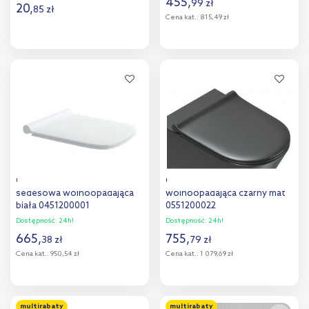
455
,
99
zł
20
,
85
zł
Cena kat.:
815,49 zł
Do koszyka
Do koszyka
Dodaj do
Dodaj do
porównania
porównania
Catalano Green deska
Catalano deska sedesowa
sedesowa wolnoopadająca
wolnoopadająca czarny mat
biała 0451200001
0551200022
Dostępność:
24h!
Dostępność:
24h!
665
,
755
,
38
zł
79
zł
Cena kat.:
950,54 zł
Cena kat.:
1 079,69 zł
Do koszyka
Do koszyka
multirabaty
multirabaty