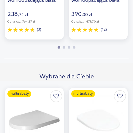
wolnoopadająca biała
wolnoopadająca biała
9M38S101/9M38S1R1
A8012AC00B
238
390
,
74
zł
,
00
zł
Cena kat.:
764,57 zł
Cena kat.:
479,70 zł
(3)
(12)
Wybrane dla Ciebie
multirabaty
multirabaty