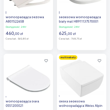
Roca Inspira deska sedesowa
Laufen Meda deska
wolnoopadająca beżowa
sedesowa wolnoopadająca
A80152265B
biały mat H8911137570001
Dostępność:
24h!
Dostępność:
24h!
460
,
625
,
00
zł
00
zł
Cena kat.:
565,80 zł
Cena kat.:
768,75 zł
Do koszyka
Do koszyka
multirabaty
Dodaj do
Dodaj do
porównania
porównania
Catalano deska sedesowa
Villeroy & Boch Memento 2.0
wolnoopadająca biała
deska sedesowa
0551200021
wolnoopadająca Weiss Alpin