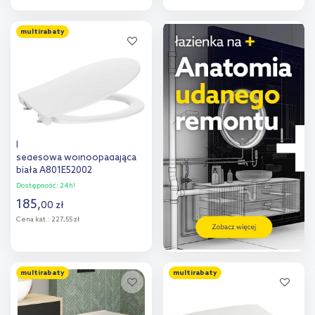
Do koszyka
Do koszyka
multirabaty
Dodaj do
Dodaj do
porównania
porównania
Roca Victoria deska
sedesowa wolnoopadająca
biała A801E52002
Dostępność:
24h!
185
,
00
zł
Cena kat.:
227,55 zł
Do koszyka
multirabaty
multirabaty
Dodaj do
porównania