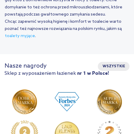
gdy ktoś z domowników korzysta w nocy z toalety. Ciche
domykanie to też ochrona przed mikrouszkodzeniami, które
powstają podczas gwałtownego zamykania sedesu.
Chcąc zapewnić wysoką higienę i komfort w toalecie warto
poznać też najnowsze rozwiązania na polskim rynku, jakim są
toalety myjące
.
Nasze nagrody
WSZYSTKIE
Sklep z wyposażeniem łazienek
nr 1 w Polsce!