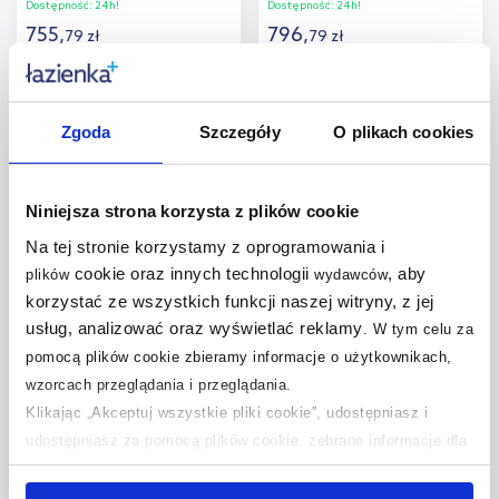
8M24S101
Dostępność:
24h!
Dostępność:
24h!
755
,
796
,
79
zł
79
zł
Cena kat.:
1 079,69 zł
Cena kat.:
1 353,49 zł
Do koszyka
Do koszyka
Zgoda
Szczegóły
O plikach cookies
multirabaty
Dodaj do
Dodaj do
porównania
porównania
Niniejsza strona korzysta z plików cookie
Na tej stronie korzystamy z oprogramowania i
cookie oraz innych technologii
, aby
plików
wydawców
korzystać ze wszystkich funkcji naszej witryny, z jej
Villeroy & Boch Subway 3.0
usług, analizować oraz wyświetlać reklamy
.
W tym celu za
deska sedesowa
pomocą plików cookie zbieramy informacje o użytkownikach,
wolnoopadająca Pure Black
8M42S1R7
wzorcach przeglądania i przeglądania.
Dostępność:
24h!
Klikając „Akceptuj wszystkie pliki cookie”, udostępniasz i
942
,
99
zł
udostępniasz za pomocą plików cookie, zebrane informacje dla
Cena kat.:
1 658,29 zł
użytkowników zewnętrznych, a także nasi partnerzy reklamowi.
Jeśli chcesz, włącz „Tylko wymagane pliki cookie”.
Pamiętaj