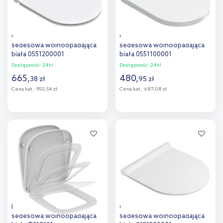
Catalano Sfera deska
Catalano Sfera deska
sedesowa wolnoopadająca
sedesowa wolnoopadająca
biała 0551200001
biała 0551100001
Dostępność:
24h!
Dostępność:
24h!
665
,
480
,
38
zł
95
zł
Cena kat.:
950,54 zł
Cena kat.:
687,08 zł
Do koszyka
Do koszyka
Dodaj do
Dodaj do
porównania
porównania
Ideal Standard Esedra deska
Catalano Zero deska
sedesowa wolnoopadająca
sedesowa wolnoopadająca