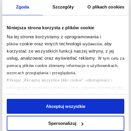
Zgoda
Szczegóły
O plikach cookies
Opis produktu
Dane techniczne
Niniejsza strona korzysta z plików cookie
Na tej stronie korzystamy z oprogramowania i
Warto dokupić:
cookie oraz innych technologii
, aby
plików
wydawców
korzystać ze wszystkich funkcji naszej witryny, z jej
Kupowane z tym produktem:
usług, analizować oraz wyświetlać reklamy
.
W tym celu za
pomocą plików cookie zbieramy informacje o użytkownikach,
Produkty z serii:
wzorcach przeglądania i przeglądania.
Klikając „Akceptuj wszystkie pliki cookie”, udostępniasz i
udostępniasz za pomocą plików cookie, zebrane informacje dla
Opinie o produkcie (1)
użytkowników zewnętrznych, a także nasi partnerzy reklamowi.
Jeśli chcesz, włącz „Tylko wymagane pliki cookie”.
Pamiętaj
Pytania i odpowiedzi (1)
Akceptuj wszystkie
jednak, że zablokowane niektóre pliki cookie mogą mieć wpływ
na sposób dostarczania treści niedostosowanych do potrzeb
Spersonalizuj
użytkowników.