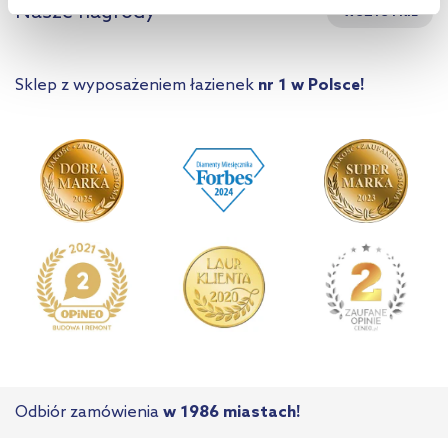
Nasze nagrody
WSZYSTKIE
Aby uzyskać więcej informacji na temat plików plików cookie,
kliknij „Ustawienia plików cookie”.
Jeśli chcesz uzyskać więcej
informacji na temat plików cookie i tego, dlaczego ich przepisy,
Sklep z wyposażeniem łazienek
nr 1 w Polsce!
przejdź do zakładek „Informacje o plikach cookie”.
Odbiór zamówienia
w 1986 miastach!