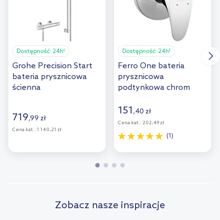
Dostępność:
24h!
Dostępność:
24h!
Grohe Precision Start
Ferro One bateria
bateria prysznicowa
prysznicowa
ścienna
podtynkowa chrom
termostatyczna chrom
BFO7PA
34854001
151
,
40
zł
719
,
99
zł
Cena kat.:
202,49 zł
Cena kat.:
1 140,21 zł
(1)
Zobacz nasze inspiracje