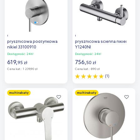
Oltens Molle bateria
Omnires Y bateria
prysznicowa podtynkowa
prysznicowa ścienna nikiel
nikiel 33100910
Y1240NI
Dostępność:
24h!
Dostępność:
24h!
619
,
756
,
95
zł
50
zł
Cena kat.:
1 239,90 zł
Cena kat.:
890 zł
(1)
Do koszyka
Do koszyka
multirabaty
multirabaty
Dodaj do
Dodaj do
porównania
porównania