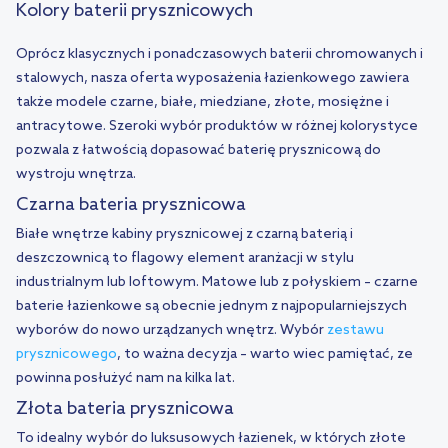
Kolory baterii prysznicowych
Oprócz klasycznych i ponadczasowych baterii chromowanych i
stalowych, nasza oferta wyposażenia łazienkowego zawiera
także modele czarne, białe, miedziane, złote, mosiężne i
antracytowe. Szeroki wybór produktów w różnej kolorystyce
pozwala z łatwością dopasować baterię prysznicową do
wystroju wnętrza.
Czarna bateria prysznicowa
Białe wnętrze kabiny prysznicowej z czarną baterią i
deszczownicą to flagowy element aranżacji w stylu
industrialnym lub loftowym. Matowe lub z połyskiem – czarne
baterie łazienkowe są obecnie jednym z najpopularniejszych
wyborów do nowo urządzanych wnętrz. Wybór
zestawu
prysznicowego
, to ważna decyzja – warto wiec pamiętać, ze
powinna posłużyć nam na kilka lat.
Złota bateria prysznicowa
To idealny wybór do luksusowych łazienek, w których złote