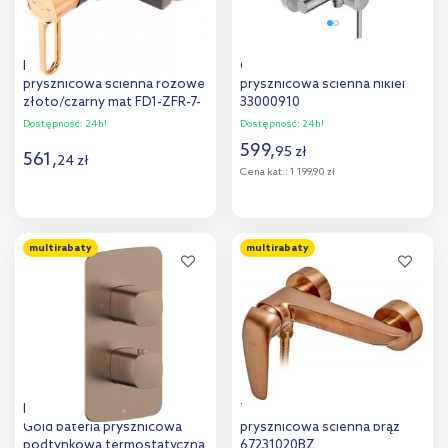
FDesign Zaffiro bateria
Oltens Molle bateria
prysznicowa ścienna różowe
prysznicowa ścienna nikiel
złoto/czarny mat FD1-ZFR-7-
33000910
25
Dostępność:
24h!
Dostępność:
24h!
599
,
95
zł
561
,
24
zł
Cena kat.:
1 199,90 zł
Do koszyka
Do koszyka
multirabaty
multirabaty
Dodaj do
Dodaj do
porównania
porównania
KFA Armatura Malaga Rose
Teka Itaca bateria
Gold bateria prysznicowa
prysznicowa ścienna brąz
podtynkowa termostatyczna
67231020BZ