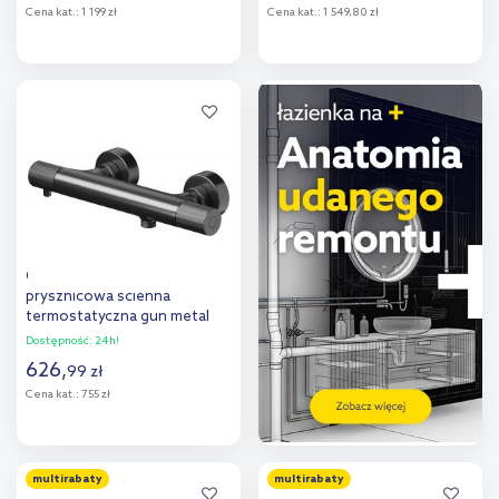
Cena kat.:
1 199 zł
Cena kat.:
1 549,80 zł
Do koszyka
Do koszyka
Dodaj do
Dodaj do
porównania
porównania
Cersanit Zen bateria
prysznicowa ścienna
termostatyczna gun metal
S951-583
Dostępność:
24h!
626
,
99
zł
Cena kat.:
755 zł
Do koszyka
multirabaty
multirabaty
Dodaj do