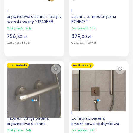
Omnires Y bateria
Deante bateria prysznicowa
prysznicowa ścienna mosiądz
ścienna termostatyczna
szczotkowany Y1240BSB
BCHF4BT
Dostępność:
24h!
Dostępność:
24h!
756
,
879
,
50
zł
00
zł
Cena kat.:
890 zł
Cena kat.:
1 399 zł
Do koszyka
Do koszyka
multirabaty
multirabaty
Dodaj do
Dodaj do
porównania
porównania
Villeroy & Boch Universal
Hansgrohe ShowerSelect
Taps & Fittings bateria
Comfort E bateria
prysznicowa ścienna
prysznicowa podtynkowa
termostatyczna nikiel
termostatyczna brąz
Dostępność:
24h!
Dostępność:
24h!