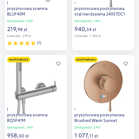
Deante Neo Lupo bateria
Grohe Essence bateria
prysznicowa ścienna
prysznicowa podtynkowa
BLUF40M
stal nierdzewna 24057DC1
Dostępność:
24h!
Dostępność:
24h!
219
,
940
,
98
zł
34
zł
Cena kat.:
279 zł
Cena kat.:
1 353 zł
(1)
Do koszyka
Do koszyka
multirabaty
multirabaty
Dodaj do
Dodaj do
porównania
porównania
Deante Silia bateria
Grohe Essence bateria
prysznicowa ścienna
prysznicowa podtynkowa
BQSF41M
Brushed Warm Sunset
24057DL1
Dostępność:
24h!
Dostępność:
24h!
958
,
1 077
,
00
zł
11
zł