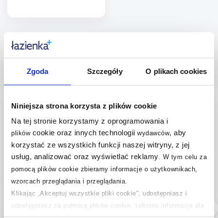
Do koszyka
Dodaj do
Strona:
z
9
porównania
Zgoda
Szczegóły
O plikach cookies
Nasze bestsellery
Niniejsza strona korzysta z plików cookie
multirabaty
multirabaty
Na tej stronie korzystamy z oprogramowania i
cookie oraz innych technologii
, aby
plików
wydawców
korzystać ze wszystkich funkcji naszej witryny, z jej
usług, analizować oraz wyświetlać reklamy
.
W tym celu za
pomocą plików cookie zbieramy informacje o użytkownikach,
wzorcach przeglądania i przeglądania.
Klikając „Akceptuj wszystkie pliki cookie”, udostępniasz i
Dostępność:
24h!
Dostępność:
24h!
udostępniasz za pomocą plików cookie, zebrane informacje dla
Grohe Precision Flow
Zestaw Grohe
użytkowników zewnętrznych, a także nasi partnerzy reklamowi.