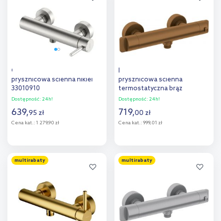
porównania
Oltens Molle bateria
Deante Therm bateria
prysznicowa ścienna nikiel
prysznicowa ścienna
33010910
termostatyczna brąz
szczotkowany BCH_C4BT
Dostępność:
24h!
Dostępność:
24h!
639
,
719
,
95
zł
00
zł
Cena kat.:
1 279,90 zł
Cena kat.:
999,01 zł
Do koszyka
Do koszyka
multirabaty
multirabaty
Dodaj do
Dodaj do
porównania
porównania