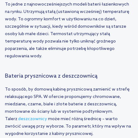
To jedne z najnowocześniejszych modeli baterii łazienkowych
na rynku. Utrzymują stałą (ustawioną wcześniej) temperaturę
wody. To ogromny komfort w użytkowaniu na co dzień,
szczególnie w sytuacji, kiedy wśród domowników są starsze
osoby lub małe dzieci. Termostat utrzymujący stałą
temperaturę wody pozwala nie tylko uniknąć groźnego
poparzenia, ale także eliminuje potrzebę kłopotliwego
regulowania wody.
Bateria prysznicowa z deszczownicą
To sposób, by domową kabinę prysznicową zamienić w strefę
relaksującego SPA. W ofercie proponujemy chromowane,
miedziane, czarne, białe i złote baterie z deszczownicą,
montowane do ściany lub w systemie podtynkowym.
Talerz
deszczownicy
może mieć różną średnicę – warto
zwrócić uwagę przy wyborze. To parametr, który ma wpływ na
wygodne korzystanie z kabiny prysznicowej.