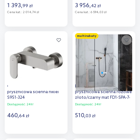
szczotkowany
szczotkowany 15571140
1 393
,
3 956
,
99
zł
42
zł
TVS00001700064
Cena kat.:
2 014,74 zł
Cena kat.:
6 594,03 zł
Do koszyka
Do koszyka
multirabaty
Dodaj do
Dodaj do
porównania
porównania
Cersanit Crea bateria
FDesign Seppia bateria
prysznicowa ścienna nikiel
prysznicowa ścienna różowe
S951-324
złoto/czarny mat FD1-SPA-7-
25
Dostępność:
24h!
Dostępność:
24h!
460
,
510
,
64
zł
03
zł
Do koszyka
Do koszyka