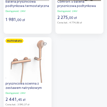
bateria prysznicowa
Comfort S bateria
podtynkowa termostatyczna
prysznicowa podtynkowa
stal 19046001ES
termostatyczna czarny
Dostępność:
24h!
Dostępność:
24h!
chrom szczotkowany
2 275
,
00
zł
1 981
,
15559340
00
zł
Cena kat.:
4 774,86 zł
Do koszyka
Do koszyka
multirabaty
Dodaj do
Dodaj do
porównania
porównania
Tres Fuji bateria bateria
prysznicowa ścienna z
zestawem natryskowym
różowe złoto mat
Dostępność:
24h!
28116701OPM
2 441
,
45
zł
Cena kat.:
3 590,37 zł