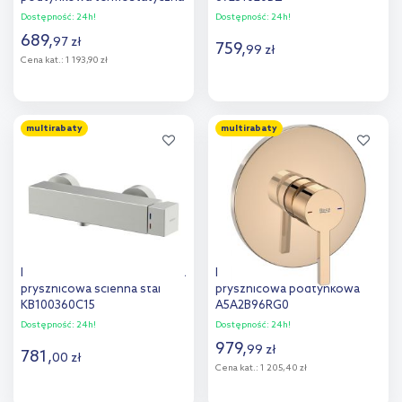
różowe złoto szczotkowane
Dostępność:
24h!
Dostępność:
24h!
5759-001-34
689
,
97
zł
759
,
99
zł
Cena kat.:
1 193,90 zł
Do koszyka
Do koszyka
multirabaty
multirabaty
Dodaj do
Dodaj do
porównania
porównania
Kronenbach Quara 3.0 bateria
Roca Naia Rose Gold bateria
prysznicowa ścienna stal
prysznicowa podtynkowa
KB100360C15
A5A2B96RG0
Dostępność:
24h!
Dostępność:
24h!
979
,
99
zł
781
,
00
zł
Cena kat.:
1 205,40 zł