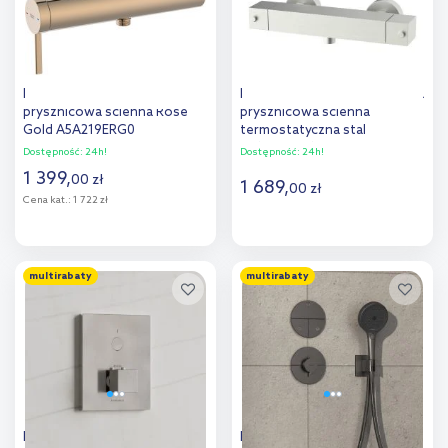
Roca Ona bateria
Kronenbach Quara 3.0 bateria
prysznicowa ścienna Rose
prysznicowa ścienna
Gold A5A219ERG0
termostatyczna stal
KB100362C15
Dostępność:
24h!
Dostępność:
24h!
1 399
,
00
zł
1 689
,
00
zł
Cena kat.:
1 722 zł
Do koszyka
Do koszyka
multirabaty
multirabaty
Dodaj do
Dodaj do
porównania
porównania
Kronenbach Smart Push
Hansgrohe ShowerSelect