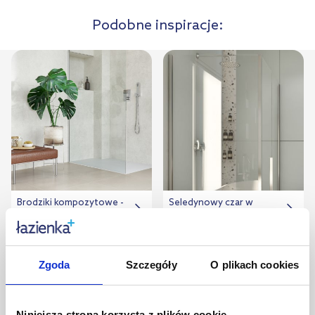
Podobne inspiracje:
Brodziki kompozytowe -
Seledynowy czar w
Excellent
łazience
Zgoda
Szczegóły
O plikach cookies
Niniejsza strona korzysta z plików cookie