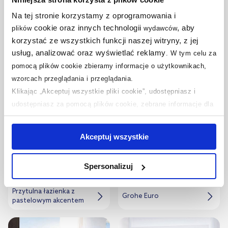
Na tej stronie korzystamy z oprogramowania i
cookie oraz innych technologii
, aby
plików
wydawców
korzystać ze wszystkich funkcji naszej witryny, z jej
usług, analizować oraz wyświetlać reklamy
.
W tym celu za
Brązowa mozaika w
Jasna łazienka z
beżowej łazience
industrialnym zacięciem
pomocą plików cookie zbieramy informacje o użytkownikach,
wzorcach przeglądania i przeglądania.
Klikając „Akceptuj wszystkie pliki cookie”, udostępniasz i
udostępniasz za pomocą plików cookie, zebrane informacje dla
użytkowników zewnętrznych, a także nasi partnerzy reklamowi.
Jeśli chcesz, włącz „Tylko wymagane pliki cookie”.
Pamiętaj
Akceptuj wszystkie
jednak, że zablokowane niektóre pliki cookie mogą mieć wpływ
na sposób dostarczania treści niedostosowanych do potrzeb
Spersonalizuj
użytkowników.
Przytulna łazienka z
Aby uzyskać więcej informacji na temat plików plików cookie,
Grohe Euro
pastelowym akcentem
kliknij „Ustawienia plików cookie”.
Jeśli chcesz uzyskać więcej
informacji na temat plików cookie i tego, dlaczego ich przepisy,