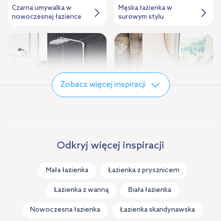
Czarna umywalka w
Męska łazienka w
nowoczesnej łazience
surowym stylu
Zobacz więcej inspiracji
Grohe zestaw
Kwiatowy motyw w
Odkryj więcej inspiracji
prysznicowy w czarno-
łazience
białej łazience
Mała łazienka
Łazienka z prysznicem
Łazienka z wanną
Biała łazienka
Nowoczesna łazienka
Łazienka skandynawska