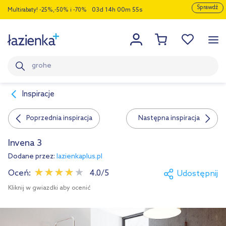
Sprawdź
Multirabaty! -25%,-50% i -70%
0
3
1
4
0
0
5
5
Inspiracje
Poprzednia inspiracja
Następna inspiracja
Invena 3
Dodane przez:
lazienkaplus.pl
Oceń:
4.0/5
Udostępnij
Kliknij w gwiazdki aby ocenić