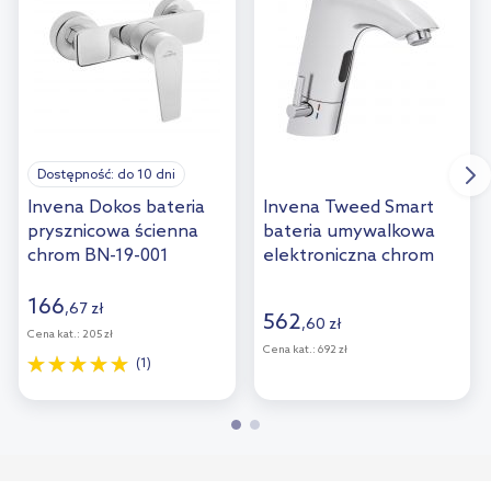
Dostępność:
do 10 dni
Invena Dokos bateria
Invena Tweed Smart
prysznicowa ścienna
bateria umywalkowa
chrom BN-19-001
elektroniczna chrom
BS-00-001
166
,
67
zł
562
,
60
zł
Cena kat.:
205 zł
Cena kat.:
692 zł
(1)