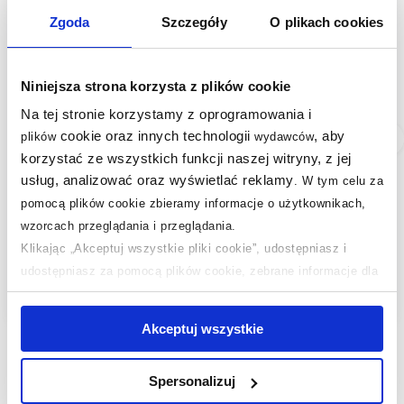
Zgoda
Szczegóły
O plikach cookies
Niniejsza strona korzysta z plików cookie
Na tej stronie korzystamy z oprogramowania i
cookie oraz innych technologii
, aby
plików
wydawców
Dostępność:
24h!
Dostępność:
24h!
korzystać ze wszystkich funkcji naszej witryny, z jej
Grohe Essentials
Villeroy & Boch
usług, analizować oraz wyświetlać reklamy
.
W tym celu za
wieszak na ręcznik 18
Elements Tender
cm okrągły chrom
wieszak chrom
pomocą plików cookie zbieramy informacje o użytkownikach,
40365001
TVA15101200061
wzorcach przeglądania i przeglądania.
144
184
,
78
zł
,
68
zł
Klikając „Akceptuj wszystkie pliki cookie”, udostępniasz i
Cena kat.:
183,27 zł
Cena kat.:
284,13 zł
udostępniasz za pomocą plików cookie, zebrane informacje dla
(13)
(2)
użytkowników zewnętrznych, a także nasi partnerzy reklamowi.
Jeśli chcesz, włącz „Tylko wymagane pliki cookie”.
Pamiętaj
Akceptuj wszystkie
jednak, że zablokowane niektóre pliki cookie mogą mieć wpływ
na sposób dostarczania treści niedostosowanych do potrzeb
Spersonalizuj
użytkowników.