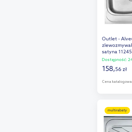
Outlet - Alve
zlewozmywak
satyna 11245
Dostępność:
24
158
,
56
zł
Cena katalogowa
D
Dod
multirabaty