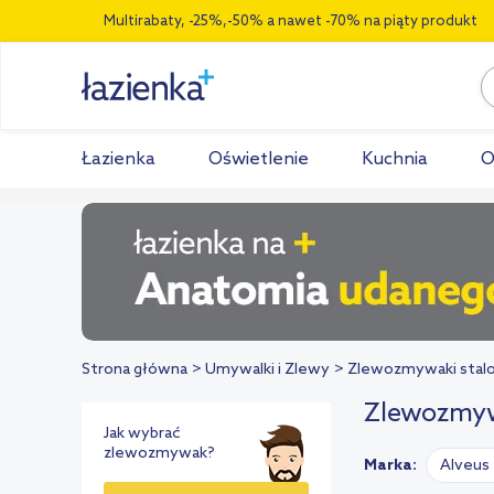
Multirabaty, -25%,-50% a nawet -70% na piąty produkt
Łazienka
Oświetlenie
Kuchnia
O
Strona główna
Umywalki i Zlewy
Zlewozmywaki stal
Zlewozmyw
Jak wybrać
zlewozmywak?
Marka:
Alveus