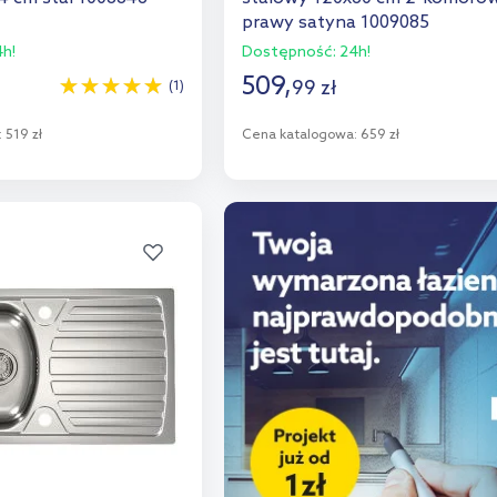
prawy satyna 1009085
h!
Dostępność:
24h!
509
,
99
zł
(1)
:
519 zł
Cena katalogowa:
659 zł
o koszyka
Do koszyka
aj do porównania
Dodaj do porównania