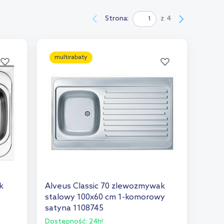
Strona:
z
4
multirabaty
k
Alveus Classic 70 zlewozmywak
stalowy 100x60 cm 1-komorowy
satyna 1108745
Dostępność:
24h!