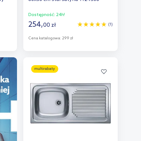
Dostępność:
24h!
254
,
00
zł
(1)
Cena katalogowa:
299 zł
Do koszyka
Dodaj do porównania
multirabaty