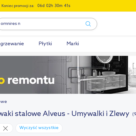
0
6
0
2
3
0
4
0
Koniec promocji za:
grzewanie
Płytki
Marki
owe
aki stalowe Alveus - Umywalki i Zlewy
(
Wyczyść wszystkie