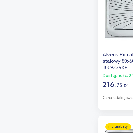
Alveus Prima
stalowy 80x6
1009329KF
Dostępność:
24
216
,
75
zł
Cena katalogowa
D
Dod
multirabaty