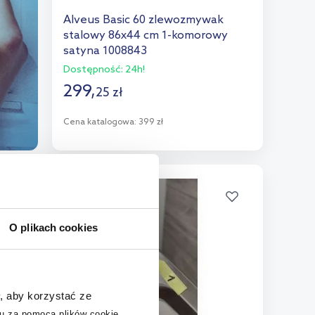
Alveus Basic 60 zlewozmywak
stalowy 86x44 cm 1-komorowy
satyna 1008843
Dostępność:
24h!
299
,
25
zł
Cena katalogowa:
399 zł
Do koszyka
Dodaj do porównania
outlet
O plikach cookies
, aby korzystać ze
u za pomocą plików cookie