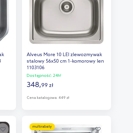
ak
Alveus More 10 LEI zlewozmywak
3
stalowy 56x50 cm 1-komorowy len
1103106
Dostępność:
24h!
348
,
99
zł
Cena katalogowa:
449 zł
Do koszyka
Dodaj do porównania
multirabaty