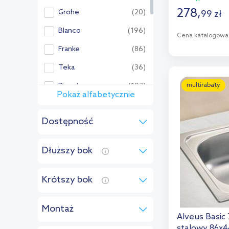
278
,
Grohe
(20)
99
zł
Blanco
(196)
Cena katalogowa
Franke
(86)
D
Teka
(36)
Dod
Deante
(103)
multirabaty
Pokaż alfabetycznie
Pozostałe:
Dostępność
Alveus
(91)
w magazynie
(23)
Aqualine
(5)
Dłuższy bok
do 5 dni
(62)
Berg
(3)
na zamówienie
(6)
Dornbracht
(1)
Krótszy bok
od:
cm
do:
cm
Genesis
(3)
Montaż
Globalo
(7)
od:
cm
do:
cm
Alveus Basic
wpuszczony
(61)
stalowy 86x4