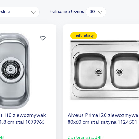
Pokaż na stronie:
ślnie
30
multirabaty
nt 110 zlewozmywak
Alveus Primal 20 zlewozmywa
4,8 cm stal 1079965
80x60 cm stal satyna 1124501
h!
Dostępność:
24h!