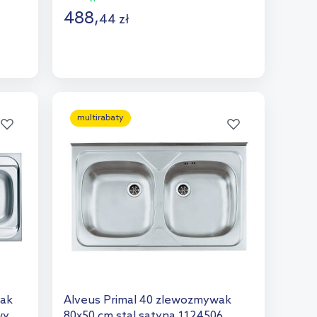
488
,
44
zł
Do koszyka
Dodaj do porównania
multirabaty
wak
Alveus Primal 40 zlewozmywak
wy
80x50 cm stal satyna 1124506