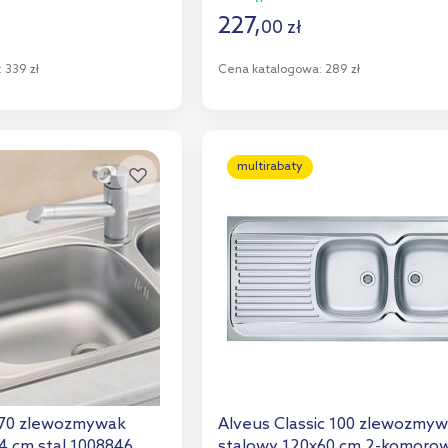
227
,
00
zł
:
339 zł
Cena katalogowa:
289 zł
o koszyka
Do koszyka
aj do porównania
Dodaj do porównania
multirabaty
 70 zlewozmywak
Alveus Classic 100 zlewozmy
4 cm stal 1008846
stalowy 120x60 cm 2-komoro