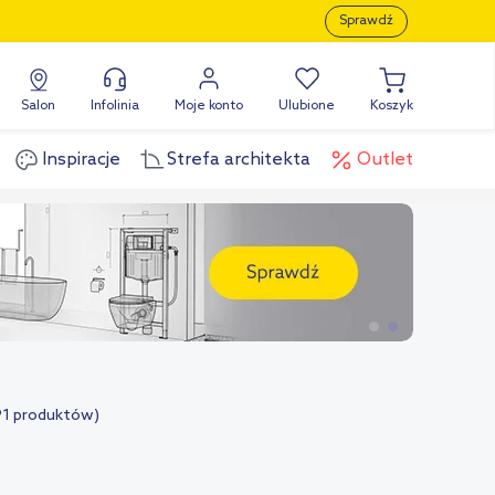
Sprawdź
Salon
Infolinia
Moje konto
Ulubione
Koszyk
Inspiracje
Strefa architekta
Outlet
91 produktów)