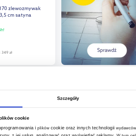
 170 zlewozmywak
3,5 cm satyna
h!
:
349 zł
o koszyka
aj do porównania
outlet
Szczegóły
 plików cookie
 oprogramowania i
cookie oraz innych technologii
plików
wydawców
tryny, z jej usług, analizować oraz wyświetlać reklamy
.
W tym cel