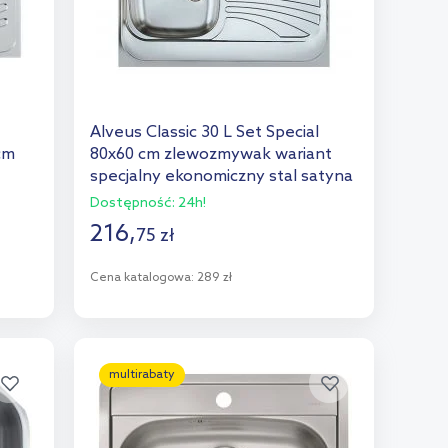
Alveus Classic 30 L Set Special
cm
80x60 cm zlewozmywak wariant
specjalny ekonomiczny stal satyna
1009328KF
Dostępność:
24h!
216
,
75
zł
Cena katalogowa:
289 zł
Do koszyka
Dodaj do porównania
multirabaty