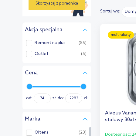
Skorzystaj z poradnika
Sortuj wg:
Domy
›
Akcja specjalna
multirabaty
Remont na plus
(85)
Outlet
(5)
Cena
od:
zł
do:
zł
Alveus Varia
Marka
stalowy 30x1
Oltens
(23)
Dostępność:
24