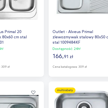
us Primal 20
Outlet - Alveus Primal
 80x60 cm stal
zlewozmywak stalowy 80x50 
01
stal 1009484KF
h!
Dostępność:
24h!
166
,
91
zł
:
309 zł
Cena katalogowa:
309 zł
o koszyka
Do koszyka
aj do porównania
Dodaj do porównania
multirabaty