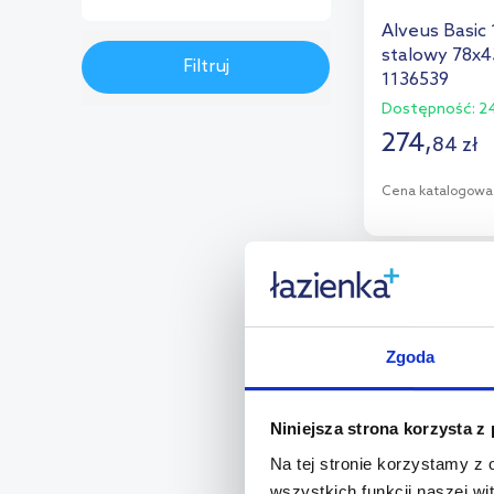
(1)
biały
(1)
Średnie
Alveus Basic
(4)
uszkodzenia
Brak oceny
(86)
stalowy 78x4
Filtruj
Duże uszkodzenia
(1)
1136539
Dostępność:
24
274
,
84
zł
Cena katalogowa
D
Dod
multirabaty
Zgoda
Niniejsza strona korzysta z
Na tej stronie korzystamy z
wszystkich funkcji naszej wi