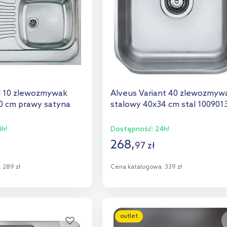
l 10 zlewozmywak
Alveus Variant 40 zlewozmyw
0 cm prawy satyna
stalowy 40x34 cm stal 100901
h!
Dostępność:
24h!
268
,
97
zł
:
289 zł
Cena katalogowa:
339 zł
o koszyka
Do koszyka
aj do porównania
Dodaj do porównania
outlet