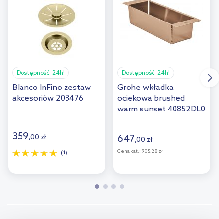
Dostępność:
24h!
Dostępność:
24h!
Blanco InFino zestaw
Grohe wkładka
akcesoriów 203476
ociekowa brushed
warm sunset 40852DL0
359
,
00
zł
647
,
00
zł
Cena kat.:
905,28 zł
(1)