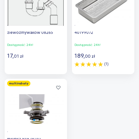
Teka syfon do
Teka wkładka ociekowa
zlewozmywaków 08265
40199072
Dostępność:
24h!
Dostępność:
24h!
17
,
189
,
01
zł
00
zł
(1)
Do koszyka
Do koszyka
multirabaty
Dodaj do
Dodaj do
porównania
porównania
Teka Radea adapter do