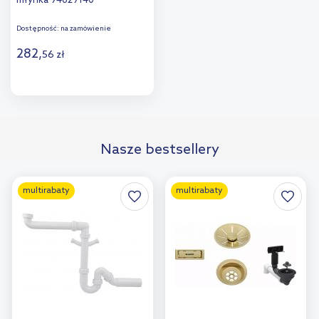
młynka 94629140
Dostępność:
na zamówienie
282
,
56
zł
Do koszyka
Dodaj do
Nasze bestsellery
porównania
multirabaty
multirabaty