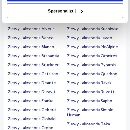
Szukaj według marki
na sposób dostarczania treści niedostosowanych do potrzeb
Spersonalizuj
użytkowników.
Zlewy - akcesoria Alca
Zlewy - akcesoria Koło
Aby uzyskać więcej informacji na temat plików plików cookie,
Zlewy - akcesoria Alveus
Zlewy - akcesoria Kuchinox
kliknij „Ustawienia plików cookie”.
Jeśli chcesz uzyskać więcej
Zlewy - akcesoria Besco
Zlewy - akcesoria Laveo
informacji na temat plików cookie i tego, dlaczego ich przepisy,
Zlewy - akcesoria Blanco
Zlewy - akcesoria McAlpine
przejdź do zakładek „Informacje o plikach cookie”.
Zlewy - akcesoria Brabantia
Zlewy - akcesoria Omnires
Zlewy - akcesoria Bruckner
Zlewy - akcesoria Pyramis
Zlewy - akcesoria Catalano
Zlewy - akcesoria Quadron
Zlewy - akcesoria Deante
Zlewy - akcesoria Ravak
Zlewy - akcesoria Duravit
Zlewy - akcesoria Ruvetti
Zlewy - akcesoria Franke
Zlewy - akcesoria Sapho
Zlewy - akcesoria Geberit
Zlewy - akcesoria Simple
Human
Zlewy - akcesoria Globalo
Zlewy - akcesoria Teka
Zlewy - akcesoria Grohe