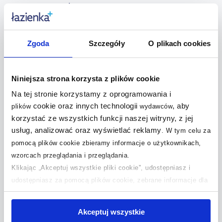
Zobacz nasze inspiracje
Zgoda
Szczegóły
O plikach cookies
Niniejsza strona korzysta z plików cookie
Na tej stronie korzystamy z oprogramowania i
cookie oraz innych technologii
, aby
plików
wydawców
korzystać ze wszystkich funkcji naszej witryny, z jej
usług, analizować oraz wyświetlać reklamy
.
W tym celu za
Fantazyjne wzory i
matowe...
pomocą plików cookie zbieramy informacje o użytkownikach,
wzorcach przeglądania i przeglądania.
Klikając „Akceptuj wszystkie pliki cookie”, udostępniasz i
Zobacz więcej inspiracji
udostępniasz za pomocą plików cookie, zebrane informacje dla
użytkowników zewnętrznych, a także nasi partnerzy reklamowi.
Jeśli chcesz, włącz „Tylko wymagane pliki cookie”.
Pamiętaj
Akceptuj wszystkie
jednak, że zablokowane niektóre pliki cookie mogą mieć wpływ