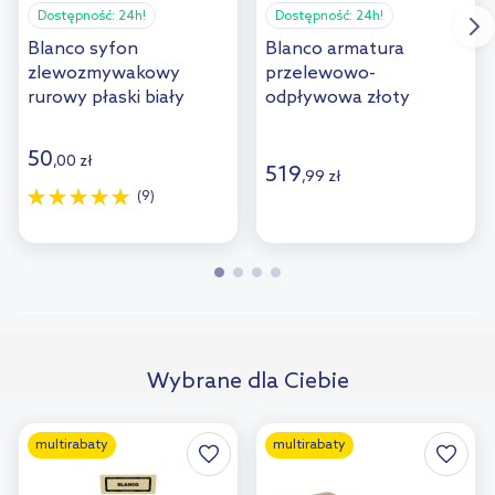
Dostępność:
24h!
Dostępność:
24h!
Blanco syfon
Blanco armatura
zlewozmywakowy
przelewowo-
rurowy płaski biały
odpływowa złoty
137287
satynowy 207423
50
,
00
zł
519
,
99
zł
(9)
Wybrane dla Ciebie
multirabaty
multirabaty