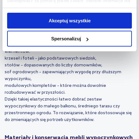
udostępniasz za pomocą plików cookie, zebrane informacje dla
uzyskując spójny efekt wizualny.
użytkowników zewnętrznych, a także nasi partnerzy reklamowi.
Jeśli chcesz, włącz „Tylko wymagane pliki cookie”.
Pamiętaj
Funkcjonalność i elastyczność – samodzielne
Akceptuj wszystkie
jednak, że zablokowane niektóre pliki cookie mogą mieć wpływ
komponowanie zestawu wypoczynkowego
na sposób dostarczania treści niedostosowanych do potrzeb
Każda przestrzeń wymaga innego podejścia. Zestawy
Spersonalizuj
użytkowników.
wypoczynkowe na taras można składać z pojedynczych
elementów:
Aby uzyskać więcej informacji na temat plików plików cookie,
krzeseł i foteli – jako podstawowych siedzisk,
kliknij „Ustawienia plików cookie”.
Jeśli chcesz uzyskać więcej
stołów – dopasowanych do liczby domowników,
informacji na temat plików cookie i tego, dlaczego ich przepisy,
sof ogrodowych – zapewniających wygodę przy dłuższym
przejdź do zakładek „Informacje o plikach cookie”.
wypoczynku,
modułowych kompletów – które można dowolnie
rozbudowywać w przyszłości.
Dzięki takiej elastyczności łatwo dobrać zestaw
wypoczynkowy do małego balkonu, średniego tarasu czy
przestronnego ogrodu. To rozwiązanie, które dostosowuje się
do zmieniających się potrzeb użytkowników.
Materiały i konserwacja mebli wypoczynkowych