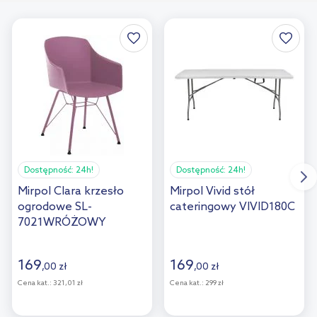
Dostępność:
24h!
Dostępność:
24h!
Mirpol Clara krzesło
Mirpol Vivid stół
ogrodowe SL-
cateringowy VIVID180C
7021WRÓŻOWY
169
169
,
00
zł
,
00
zł
Cena kat.:
321,01 zł
Cena kat.:
299 zł