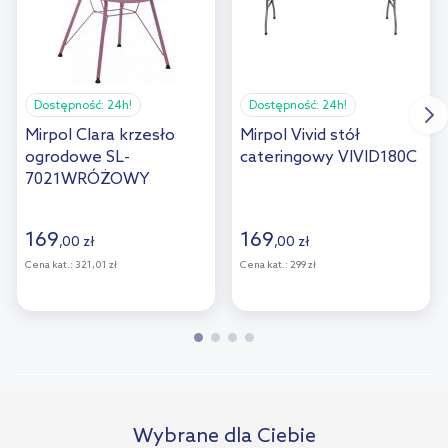
Dostępność:
24h!
Dostępność:
24h!
Mirpol Clara krzesło
Mirpol Vivid stół
ogrodowe SL-
cateringowy VIVID180C
7021WRÓŻOWY
169
169
,
00
zł
,
00
zł
Cena kat.:
321,01 zł
Cena kat.:
299 zł
Wybrane dla Ciebie