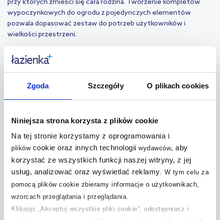
przy których zmieści się cała rodzina. Tworzenie kompletów
wypoczynkowych do ogrodu z pojedynczych elementów
pozwala dopasować zestaw do potrzeb użytkowników i
wielkości przestrzeni.
Meble ogrodowe – które kolory sprawdzają się
najlepiej?
Zgoda
Szczegóły
O plikach cookies
Kolorystyka mebli wpływa na charakter tarasu czy ogrodu.
Popularne rozwiązania to:
biel – rozjaśnia i wizualnie powiększa przestrzeń, sprawdza się na
Niniejsza strona korzysta z plików cookie
małych balkonach,
Na tej stronie korzystamy z oprogramowania i
brąz – komponuje się z drewnem i zielenią, tworząc przytulną
atmosferę,
cookie oraz innych technologii
, aby
plików
wydawców
szarość – uniwersalna, pasuje do nowoczesnych aranżacji i
korzystać ze wszystkich funkcji naszej witryny, z jej
minimalistycznych ogrodów,
usług, analizować oraz wyświetlać reklamy
.
W tym celu za
zieleń – wtapia się w otaczającą roślinność, dając naturalny
pomocą plików cookie zbieramy informacje o użytkownikach,
efekt.
wzorcach przeglądania i przeglądania.
Dzięki szerokiemu wyborowi barw, meble wypoczynkowe do
Klikając „Akceptuj wszystkie pliki cookie”, udostępniasz i
ogrodu można łatwo dopasować do charakteru otoczenia,