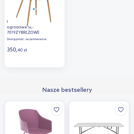
Mirpol Pola krzesło
ogrodowe SL-
7019ZYBRĽZOWE
Dostępność:
na zamówienie
350
,
40
zł
Do koszyka
Dodaj do
Nasze bestsellery
porównania