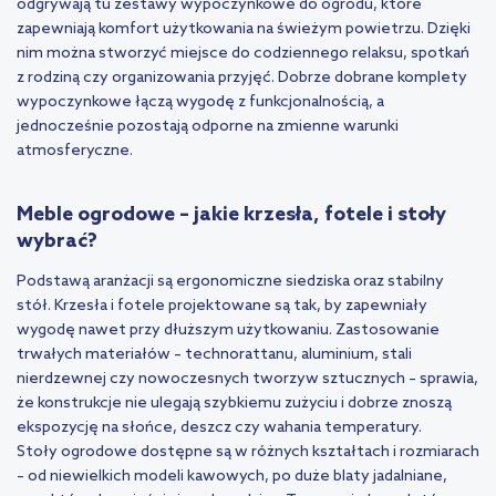
odgrywają tu zestawy wypoczynkowe do ogrodu, które
zapewniają komfort użytkowania na świeżym powietrzu. Dzięki
nim można stworzyć miejsce do codziennego relaksu, spotkań
z rodziną czy organizowania przyjęć. Dobrze dobrane komplety
wypoczynkowe łączą wygodę z funkcjonalnością, a
jednocześnie pozostają odporne na zmienne warunki
atmosferyczne.
Meble ogrodowe – jakie krzesła, fotele i stoły
wybrać?
Podstawą aranżacji są ergonomiczne siedziska oraz stabilny
stół. Krzesła i fotele projektowane są tak, by zapewniały
wygodę nawet przy dłuższym użytkowaniu. Zastosowanie
trwałych materiałów – technorattanu, aluminium, stali
nierdzewnej czy nowoczesnych tworzyw sztucznych – sprawia,
że konstrukcje nie ulegają szybkiemu zużyciu i dobrze znoszą
ekspozycję na słońce, deszcz czy wahania temperatury.
Stoły ogrodowe dostępne są w różnych kształtach i rozmiarach
– od niewielkich modeli kawowych, po duże blaty jadalniane,