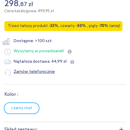
298
,
87
zł
Cena katalogowa: 499,95 zł
Trzeci tańszy produkt
-25%
, czwarty
-50%
, piąty
-70%
taniej!
Dostępne: >100 szt.
Wysyłamy
w poniedziałek!
44
,
99
zł
Najtańsza dostawa:
Zamów telefonicznie
Kolor :
czarny mat
Skład zestawu: