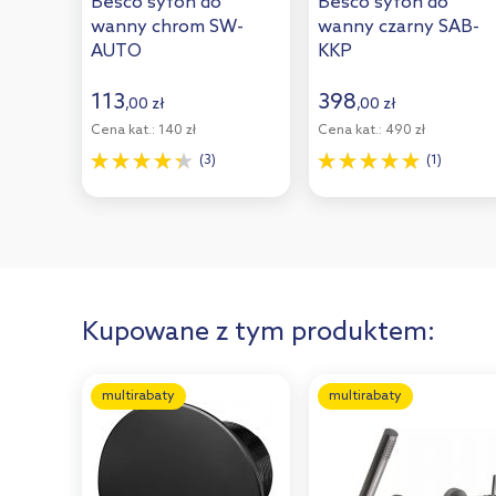
Besco syfon do
Besco syfon do
wanny chrom SW-
wanny czarny SAB-
AUTO
KKP
113
398
,
00
zł
,
00
zł
Cena kat.:
140 zł
Cena kat.:
490 zł
(3)
(1)
Kupowane z tym produktem:
multirabaty
multirabaty