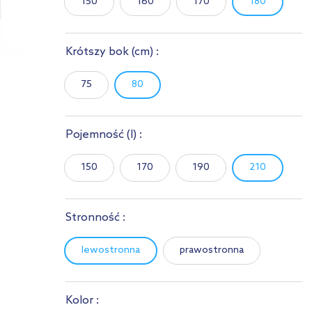
150
160
170
180
Krótszy bok
(cm)
:
75
80
Pojemność
(l)
:
150
170
190
210
Stronność :
lewostronna
prawostronna
Kolor :