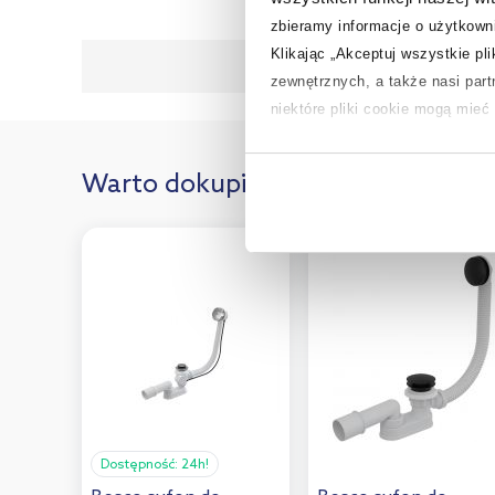
Kol
zbieramy informacje o użytkowni
Klikając „Akceptuj wszystkie pl
Gwaranc
zewnętrznych, a także nasi par
niektóre pliki cookie mogą mie
Aby uzyskać więcej informacji na
Warto dokupić:
na temat plików cookie i tego, d
Dostępność:
24h!