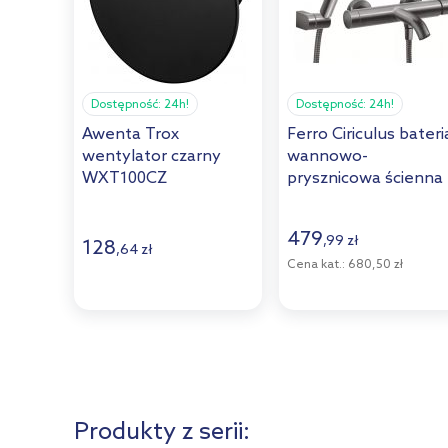
Dostępność:
24h!
Dostępność:
24h!
Awenta Trox
Ferro Ciriculus bateri
wentylator czarny
wannowo-
WXT100CZ
prysznicowa ścienna
gun metal BCK11GM
479
,
99
zł
128
,
64
zł
Cena kat.:
680,50 zł
Produkty z serii: