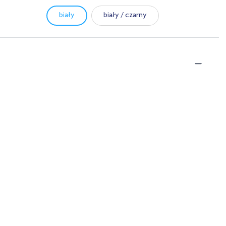
biały
biały / czarny