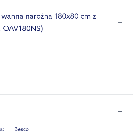
a wanna narożna 180x80 cm z
, OAV180NS)
a
Besco