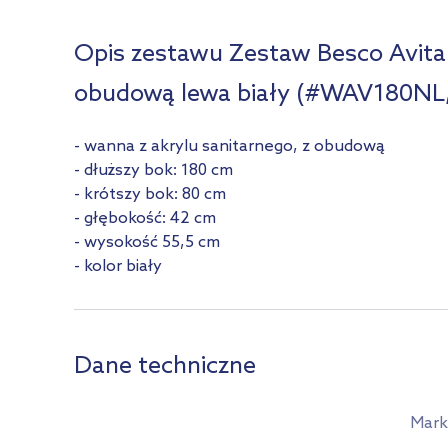
Opis zestawu Zestaw Besco Avit
obudową lewa biały (#WAV180NL
- wanna z akrylu sanitarnego, z obudową
- dłuższy bok: 180 cm
- krótszy bok: 80 cm
- głębokość: 42 cm
- wysokość 55,5 cm
- kolor biały
Dane techniczne
Mark