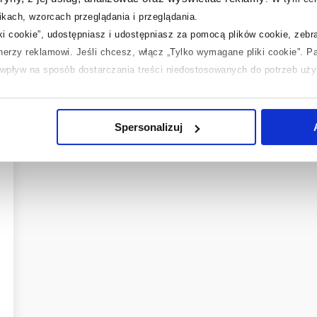
or
biały
kach, wzorcach przeglądania i przeglądania.
iki cookie”, udostępniasz i udostępniasz za pomocą plików cookie, zeb
ja
Pobierz
tnerzy reklamowi.
Jeśli chcesz, włącz „Tylko wymagane pliki cookie”.
Pa
ć wpływ na sposób dostarczania treści niedostosowanych do potrzeb uż
 temat plików plików cookie, kliknij „Ustawienia plików cookie”.
Jeśli 
laczego ich przepisy, przejdź do zakładek „Informacje o plikach cookie”
Spersonalizuj