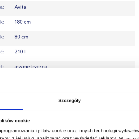
ia
Avita
ok
180 cm
ok
80 cm
ć
210 l
łt
asymetryczna
ał
akrylowa
ść
lewostronna
Szczegóły
e
nogi
 plików cookie
a
tak
 oprogramowania i
cookie oraz innych technologii
plików
wydawców
tryny, z jej usług, analizować oraz wyświetlać reklamy
.
W tym cel