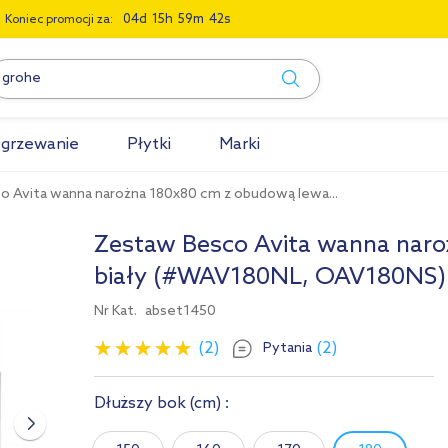
0
4
1
5
5
9
4
1
Koniec promocji za:
grzewanie
Płytki
Marki
 Avita wanna narożna 180x80 cm z obudową lewa...
Zestaw Besco Avita wanna nar
biały (#WAV180NL, OAV180NS)
Nr Kat.
abset1450
(2)
(2)
Pytania
Dłuższy bok
(cm)
: