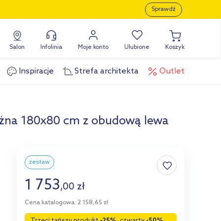
Sprawdź
Salon
Infolinia
Moje konto
Ulubione
Koszyk
Inspiracje
Strefa architekta
Outlet
ożna 180x80 cm z obudową lewa
zestaw
1 753
,
00
zł
Cena katalogowa: 2 158,65 zł
Trzeci tańszy produkt
-25%
, czwarty
-50%
,