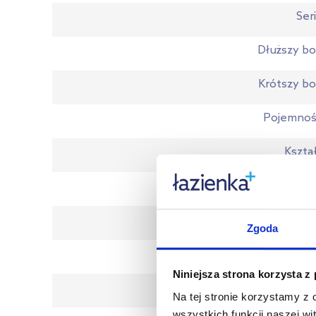
Ser
Dłuższy b
Krótszy b
Pojemnoś
Kszta
Materi
Stronno
Zgoda
Wyposażeni
Niniejsza strona korzysta z
Zintegrowana obudow
Na tej stronie korzystamy z
wszystkich funkcji naszej wi