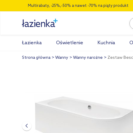
Multirabaty, -25%,-50% a nawet -70% na piąty produkt
Łazienka
Oświetlenie
Kuchnia
O
Strona główna
Wanny
Wanny narożne
Zestaw Besco