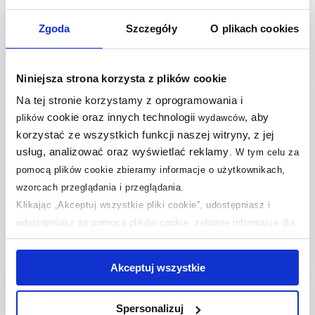
Zgoda
Szczegóły
O plikach cookies
Pytania i odpowiedzi (4)
Niniejsza strona korzysta z plików cookie
Na tej stronie korzystamy z oprogramowania i
+
cookie oraz innych technologii
, aby
plików
wydawców
Czym jest zawór ścienny?
korzystać ze wszystkich funkcji naszej witryny, z jej
+
usług, analizować oraz wyświetlać reklamy
.
W tym celu za
Jak działa zawór ścienny?
pomocą plików cookie zbieramy informacje o użytkownikach,
wzorcach przeglądania i przeglądania.
Na co zwrócić uwagę przy wyborze zaworu
+
Klikając „Akceptuj wszystkie pliki cookie”, udostępniasz i
ściennego?
udostępniasz za pomocą plików cookie, zebrane informacje dla
użytkowników zewnętrznych, a także nasi partnerzy reklamowi.
+
Dlaczego zawór ścienny przecieka?
Jeśli chcesz, włącz „Tylko wymagane pliki cookie”.
Pamiętaj
Akceptuj wszystkie
jednak, że zablokowane niektóre pliki cookie mogą mieć wpływ
na sposób dostarczania treści niedostosowanych do potrzeb
Spersonalizuj
użytkowników.