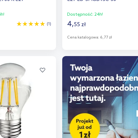
h!
Dostępność:
24h!
4
,
55
zł
(1)
o koszyka
Cena katalogowa:
6,77 zł
aj do porównania
Do koszyka
Dodaj do porównania