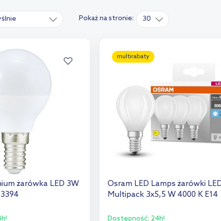
Pokaż na stronie:
ślnie
30
multirabaty
inium żarówka LED 3W
Osram LED Lamps żarówki LE
03394
Multipack 3x5,5 W 4000 K E14
h!
Dostępność:
24h!