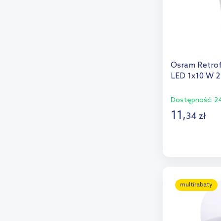
Osram Retrofi
LED 1x10 W 2
Dostępność:
24
11
,
34
zł
D
Dod
multirabaty