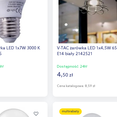
wka LED 1x7W 3000 K
V-TAC żarówka LED 1x4,5W 65
5
E14 biały 2142521
h!
Dostępność:
24h!
4
,
50
zł
o koszyka
Cena katalogowa:
8,59 zł
aj do porównania
Do koszyka
Dodaj do porównania
multirabaty