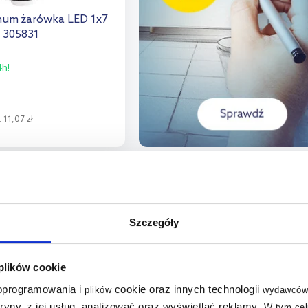
inum żarówka LED 1x7
 305831
h!
:
11,07 zł
o koszyka
aj do porównania
multirabaty
Szczegóły
 plików cookie
 oprogramowania i
cookie oraz innych technologii
plików
wydawców
tryny, z jej usług, analizować oraz wyświetlać reklamy
.
W tym cel