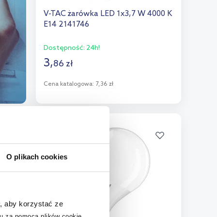
V-TAC żarówka LED 1x3,7 W 4000 K
E14 2141746
Dostępność:
24h!
3
,
86
zł
Cena katalogowa:
7,36 zł
Do koszyka
Dodaj do porównania
multirabaty
O plikach cookies
, aby korzystać ze
u za pomocą plików cookie