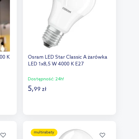
00 K
Osram LED Star Classic A żarówka
LED 1x8,5 W 4000 K E27
Dostępność:
24h!
5
,
99
zł
Do koszyka
Dodaj do porównania
multirabaty