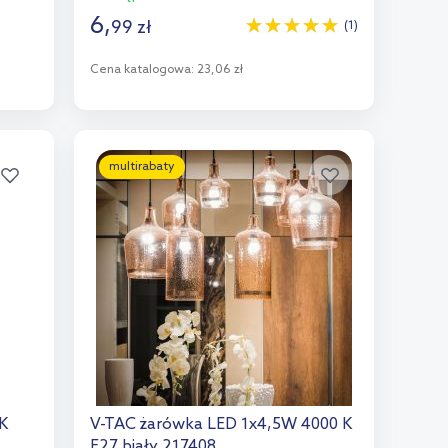
6
,
99
zł
(1)
Cena katalogowa:
23,06 zł
Do koszyka
Dodaj do porównania
multirabaty
K
V-TAC żarówka LED 1x4,5W 4000 K
E27 biały 217408