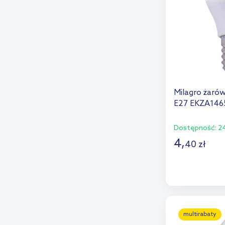
Milagro żaró
E27 EKZA146
Dostępność:
24
4
,
40
zł
D
Dod
multirabaty