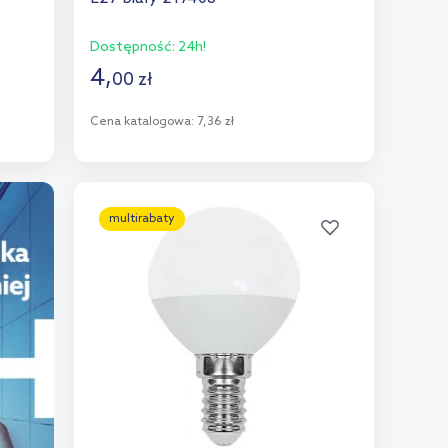
Dostępność:
24h!
4
,
00
zł
Cena katalogowa:
7,36 zł
Do koszyka
Dodaj do porównania
multirabaty