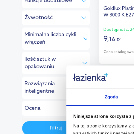
Funkcje dodatkowe
Goldlux Plat
ściemnianie
(31)
W 3000 K E27
Żywotność
sterowanie
(15)
telefonem
Dostępność:
24
sterowanie
Minimalna liczba cykli
(10)
pilotem
9
,
od:
h
do:
h
16
zł
włączeń
zmiana koloru
(9)
Cena katalogowa
Ilość sztuk w
od:
do:
D
opakowaniu
Dod
multirabaty
Rozwiązania
od:
do:
inteligentne
Zgoda
tak
(15)
Ocena
Niniejsza strona korzysta z
(12)
Na tej stronie korzystamy z
Filtruj
(3)
wszystkich funkcji naszej wi