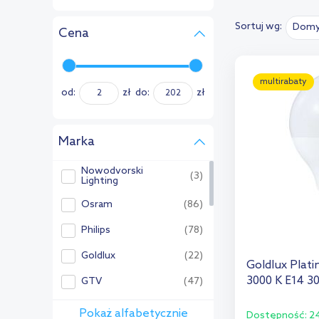
Sortuj wg:
Domy
Cena
multirabaty
od:
zł
do:
zł
Marka
Nowodvorski
(3)
Lighting
Osram
(86)
Philips
(78)
Goldlux
(22)
Goldlux Plat
3000 K E14 3
GTV
(47)
Nordlux
(17)
Pokaż alfabetycznie
Dostępność:
24