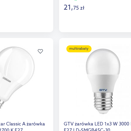
21
,
75
zł
o koszyka
Do koszyka
aj do porównania
Dodaj do porównania
multirabaty
ar Classic A żarówka
GTV żarówka LED 1x3 W 3000 
2700 K E27
E27 LD-SMGB45C-30