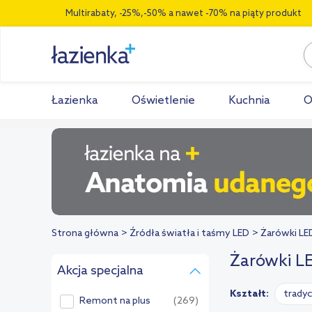
Multirabaty, -25%,-50% a nawet -70% na piąty produkt
Łazienka
Oświetlenie
Kuchnia
O
Strona główna
Źródła światła i taśmy LED
Żarówki LE
Żarówki L
Akcja specjalna
Kształt:
trady
Remont na plus
(269)