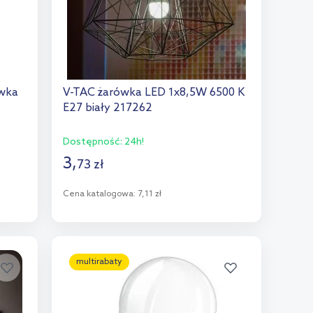
ówka
V-TAC żarówka LED 1x8,5W 6500 K
E27 biały 217262
Dostępność:
24h!
3
,
73
zł
Cena katalogowa:
7,11 zł
Do koszyka
Dodaj do porównania
multirabaty