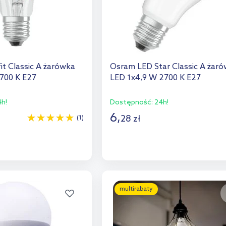
t Classic A żarówka
Osram LED Star Classic A żar
700 K E27
LED 1x4,9 W 2700 K E27
h!
Dostępność:
24h!
6
,
28
zł
(1)
o koszyka
Do koszyka
aj do porównania
Dodaj do porównania
multirabaty