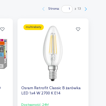
Strona:
z
13
multirabaty
D
Osram Retrofit Classic B żarówka
LED 1x4 W 2700 K E14
Dostępność:
24h!