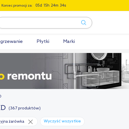
0
5
1
5
2
4
3
3
Koniec promocji za:
grzewanie
Płytki
Marki
D
ED
(367 produktów)
Wyczyść wszystkie
cyjna żarówka