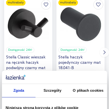
multirabaty
multirabaty
Dostępność:
24h!
Dostępność:
24h!
Stella Classic wieszak
Stella haczyk
na ręcznik haczyk
pojedynczy czarny mat
podwójny czarny mat
18.041-B
07.321-B
54
21
,
00
zł
,
00
zł
(4)
(10)
Zgoda
Szczegóły
O plikach cookies
Niniejsza strona korzysta z plików cookie