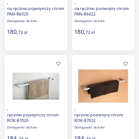
Art Platino Panama wieszak
Art Platino Panama wieszak
na ręczniki pojedynczy chrom
na ręczniki podwójny chrom
PAN-86020
PAN-86022
Dostępność:
do 5 dni
Dostępność:
do 5 dni
180
,
180
,
72
zł
72
zł
Do koszyka
Do koszyka
Dodaj do
Dodaj do
porównania
porównania
Art Platino Rok wieszak na
Art Platino Rok wieszak na
ręczniki pojedynczy chrom
ręczniki podwójny chrom
ROK-87020
ROK-87022
Dostępność:
do 5 dni
Dostępność:
do 5 dni
184
,
184
,