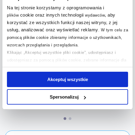
Na tej stronie korzystamy z oprogramowania i
cookie oraz innych technologii
, aby
plików
wydawców
Zobacz nasze inspiracje
korzystać ze wszystkich funkcji naszej witryny, z jej
usług, analizować oraz wyświetlać reklamy
.
W tym celu za
pomocą plików cookie zbieramy informacje o użytkownikach,
wzorcach przeglądania i przeglądania.
Klikając „Akceptuj wszystkie pliki cookie”, udostępniasz i
udostępniasz za pomocą plików cookie, zebrane informacje dla
użytkowników zewnętrznych, a także nasi partnerzy reklamowi.
Jeśli chcesz, włącz „Tylko wymagane pliki cookie”.
Pamiętaj
Akceptuj wszystkie
jednak, że zablokowane niektóre pliki cookie mogą mieć wpływ
na sposób dostarczania treści niedostosowanych do potrzeb
Spersonalizuj
użytkowników.
Podwójnie dobrze
Biała łazienka z
urządzona...
pomysłem....
Aby uzyskać więcej informacji na temat plików plików cookie,
kliknij „Ustawienia plików cookie”.
Jeśli chcesz uzyskać więcej
informacji na temat plików cookie i tego, dlaczego ich przepisy,