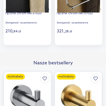
Art Platino Nikolas wieszak na
Art Platino Nikolas wieszak na
ręcznik chrom NIK-57020
ręcznik chrom NIK-57022
Dostępność:
na zamówienie
Dostępność:
na zamówienie
210
,
321
,
84
zł
28
zł
Do koszyka
Do koszyka
Dodaj do
Dodaj do
Nasze bestsellery
porównania
porównania
multirabaty
multirabaty