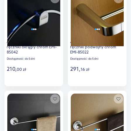
porównania
Art Platino Emira wieszak na
Art Platino Emira wieszak na
ręczniki okrągły chrom EMI-
ręczniki podwójny chrom
85042
EMI-85022
Dostępność:
do 5 dni
Dostępność:
do 5 dni
210
,
291
,
00
zł
16
zł
Do koszyka
Do koszyka
Dodaj do
Dodaj do
porównania
porównania