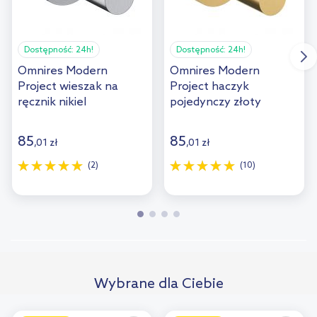
Dostępność:
24h!
Dostępność:
24h!
Omnires Modern
Omnires Modern
Project wieszak na
Project haczyk
ręcznik nikiel
pojedynczy złoty
MP60110NI
szczotkowany
MP60110GLB
85
85
,
01
zł
,
01
zł
(2)
(10)
Wybrane dla Ciebie