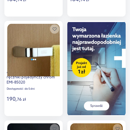
74
zł
74
zł
Do koszyka
Do koszyka
Dodaj do
Dodaj do
porównania
porównania
Art Platino Emira wieszak na
ręczniki pojedynczy chrom
EMI-85020
Dostępność:
do 5 dni
190
,
76
zł
Do koszyka
Dodaj do