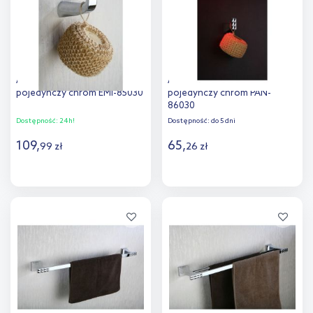
Art Platino Emira wieszak
Art Platino Panama wieszak
pojedynczy chrom EMI-85030
pojedynczy chrom PAN-
86030
Dostępność:
24h!
Dostępność:
do 5 dni
109
,
65
,
99
zł
26
zł
Do koszyka
Do koszyka
Dodaj do
Dodaj do
porównania
porównania