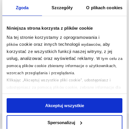
Nasze nagrody
WSZYSTKIE
Zgoda
Szczegóły
O plikach cookies
Sklep z wyposażeniem łazienek
nr 1 w Polsce!
Niniejsza strona korzysta z plików cookie
Na tej stronie korzystamy z oprogramowania i
cookie oraz innych technologii
, aby
plików
wydawców
korzystać ze wszystkich funkcji naszej witryny, z jej
usług, analizować oraz wyświetlać reklamy
.
W tym celu za
pomocą plików cookie zbieramy informacje o użytkownikach,
wzorcach przeglądania i przeglądania.
Klikając „Akceptuj wszystkie pliki cookie”, udostępniasz i
udostępniasz za pomocą plików cookie, zebrane informacje dla
użytkowników zewnętrznych, a także nasi partnerzy reklamowi.
Jeśli chcesz, włącz „Tylko wymagane pliki cookie”.
Pamiętaj
Akceptuj wszystkie
jednak, że zablokowane niektóre pliki cookie mogą mieć wpływ
na sposób dostarczania treści niedostosowanych do potrzeb
Odbiór zamówienia
w 1986 miastach!
Spersonalizuj
użytkowników.