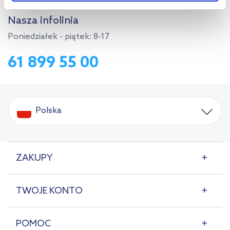
Aby uzyskać więcej informacji na temat plików plików cookie,
Nasza infolinia
kliknij „Ustawienia plików cookie”.
Jeśli chcesz uzyskać więcej
Poniedziałek - piątek: 8-17
informacji na temat plików cookie i tego, dlaczego ich przepisy,
przejdź do zakładek „Informacje o plikach cookie”.
61 899 55 00
Polska
ZAKUPY
TWOJE KONTO
POMOC