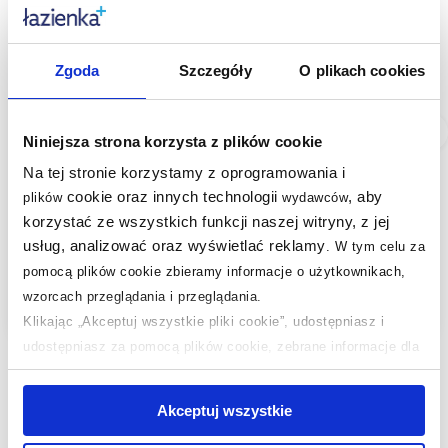
Zgoda
Szczegóły
O plikach cookies
Dostępność:
24h!
Dostępność:
24h!
Niniejsza strona korzysta z plików cookie
Wenko Terra pojemnik
Wenko Terra pojemnik
Na tej stronie korzystamy z oprogramowania i
23920100
łazienkowy z pokrywką
cookie oraz innych technologii
, aby
plików
wydawców
stojący brązowy
korzystać ze wszystkich funkcji naszej witryny, z jej
23924800
usług, analizować oraz wyświetlać reklamy
.
W tym celu za
51
,
00
zł
58
,
97
zł
pomocą plików cookie zbieramy informacje o użytkownikach,
Cena kat.:
69,99 zł
(1)
wzorcach przeglądania i przeglądania.
Klikając „Akceptuj wszystkie pliki cookie”, udostępniasz i
udostępniasz za pomocą plików cookie, zebrane informacje dla
użytkowników zewnętrznych, a także nasi partnerzy reklamowi.
Jeśli chcesz, włącz „Tylko wymagane pliki cookie”.
Pamiętaj
Akceptuj wszystkie
jednak, że zablokowane niektóre pliki cookie mogą mieć wpływ
na sposób dostarczania treści niedostosowanych do potrzeb