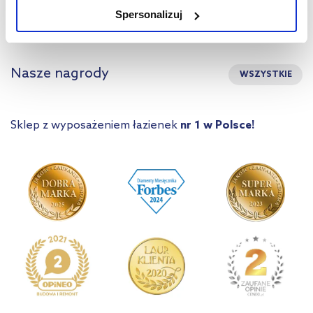
Pytania i odpowiedzi
Spersonalizuj
użytkowników.
Aby uzyskać więcej informacji na temat plików plików cookie,
kliknij „Ustawienia plików cookie”.
Jeśli chcesz uzyskać więcej
Nasze nagrody
WSZYSTKIE
informacji na temat plików cookie i tego, dlaczego ich przepisy,
przejdź do zakładek „Informacje o plikach cookie”.
Sklep z wyposażeniem łazienek
nr 1 w Polsce!