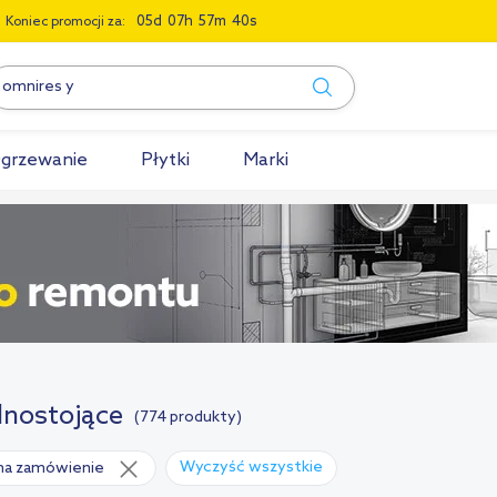
0
5
0
7
5
7
3
9
Koniec promocji za:
grzewanie
Płytki
Marki
nostojące
(774 produkty)
Wyczyść wszystkie
na zamówienie