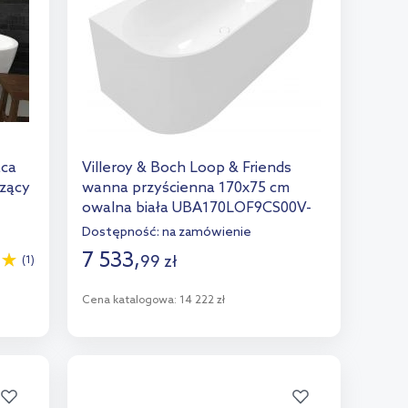
ąca
Villeroy & Boch Loop & Friends
czący
wanna przyścienna 170x75 cm
owalna biała UBA170LOF9CS00V-
01
Dostępność:
na zamówienie
7 533
,
99
zł
(1)
Cena katalogowa:
14 222 zł
Do koszyka
Dodaj do porównania