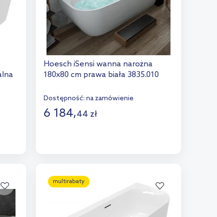
Hoesch iSensi wanna narożna
alna
180x80 cm prawa biała 3835.010
Dostępność:
na zamówienie
6 184
,
44
zł
Do koszyka
Dodaj do porównania
multirabaty