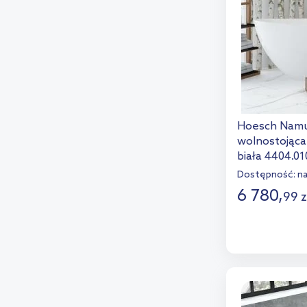
Hoesch Nam
wolnostojąca
biała 4404.0
Dostępność:
n
6 780
,
99
z
D
Dod