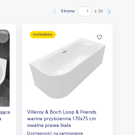
Strona:
z
26
multirabaty
ojąca
Villeroy & Boch Loop & Friends
a
wanna przyścienna 170x75 cm
owalna prawa biała
UBA170LOF9CR00V-01
Dostępność:
na zamówienie