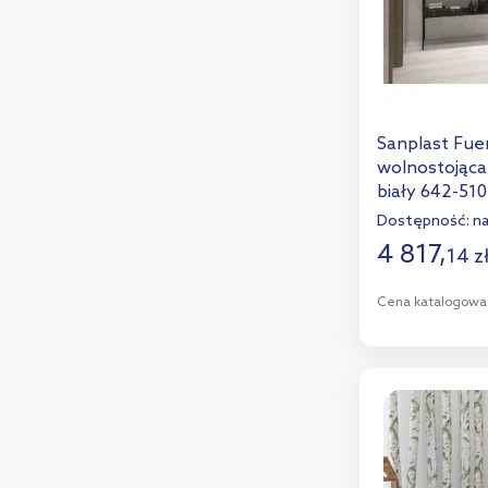
Sanplast Fue
wolnostojąca
biały 642-51
Dostępność:
n
4 817
,
14
z
Cena katalogowa
D
Dod