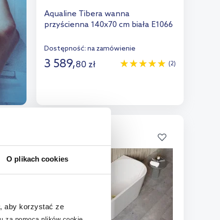
Aqualine Tibera wanna
przyścienna 140x70 cm biała E1066
Dostępność:
na zamówienie
3 589
,
80
zł
(2)
Do koszyka
Dodaj do porównania
O plikach cookies
, aby korzystać ze
u za pomocą plików cookie