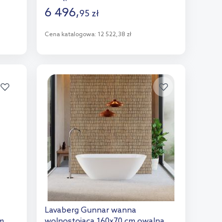
6 496
,
95
zł
Cena katalogowa:
12 522,38 zł
Do koszyka
Dodaj do porównania
Lavaberg Gunnar wanna
m
wolnostojąca 160x70 cm owalna