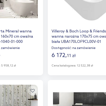
rta Mineral wanna
Villeroy & Boch Loop & Friends
 160x70 cm owalna
wanna narożna 170x75 cm ow
0-1040-01-000
biała UBA170LOF9CL00V-01
a zamówienie
Dostępność:
na zamówienie
6 172
,
ł
11
zł
:
5 958,12 zł
Cena katalogowa:
12 522,38 zł
o koszyka
Do koszyka
aj do porównania
Dodaj do porównania