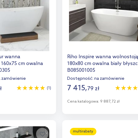
ur wanna
Riho Inspire wanna wolnostoj
 160x75 cm owalna
180x80 cm owalna biały błysz
10305
B085001005
a zamówienie
Dostępność:
na zamówienie
7 415
,
ł
79
zł
(1)
o koszyka
Cena katalogowa:
9 887,72 zł
aj do porównania
Do koszyka
Dodaj do porównania
multirabaty