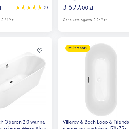
3 699
,
ł
00
zł
(1)
:
5 249 zł
Cena katalogowa:
5 249 zł
o koszyka
Do koszyka
aj do porównania
Dodaj do porównania
multirabaty
och Oberon 2.0 wanna
Villeroy & Boch Loop & Friends
zyścienna Weiss Alpin
wanna wolnostojąca 170x75 c