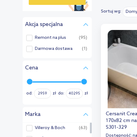
Sortuj wg:
Domy
›
Akcja specjalna
Remont na plus
(95)
Darmowa dostawa
(1)
Cena
od:
zł
do:
zł
Marka
Cersanit Cre
170x82 cm na
S301-329
Villeroy & Boch
(63)
Dostępność:
n