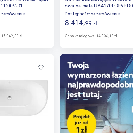
CD00V-01
owalna biała UBA170LOF9PD0
01
a zamówienie
Dostępność:
na zamówienie
8 414
,
ł
99
zł
:
17 042,63 zł
Cena katalogowa:
14 506,13 zł
o koszyka
Do koszyka
aj do porównania
Dodaj do porównania