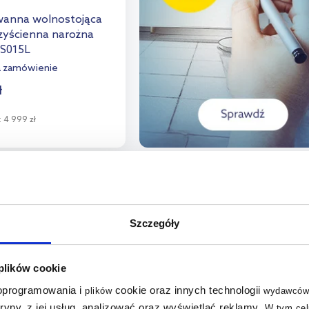
 wanna wolnostojąca
zyścienna narożna
DS015L
a zamówienie
ł
:
4 999 zł
o koszyka
aj do porównania
Szczegóły
 plików cookie
 oprogramowania i
cookie oraz innych technologii
plików
wydawców
tryny, z jej usług, analizować oraz wyświetlać reklamy
.
W tym cel