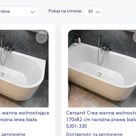
Pokaż na stronie:
ślnie
30
a wanna wolnostojąca
Cersanit Crea wanna wolnost
rożna lewa biała
170x82 cm narożna prawa biał
S301-330
a zamówienie
Dostępność:
na zamówienie