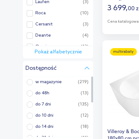
Laufen
(3)
3 699
,
00
z
Roca
(10)
Cena katalogowa
Cersanit
(3)
D
Deante
(4)
Omnires
(13)
Dod
Pokaż alfabetycznie
multirabaty
Pozostałe:
Dostępność
Aqualine
(7)
Art Ceram
(1)
w magazynie
(219)
Axor
(2)
do 48h
(13)
Balneo
(2)
do 7 dni
(135)
Besco
(308)
do 10 dni
(12)
Bette
(1)
do 14 dni
(18)
Villeroy & B
Catalano
(6)
do 21 dni
(11)
180x80 cm pr