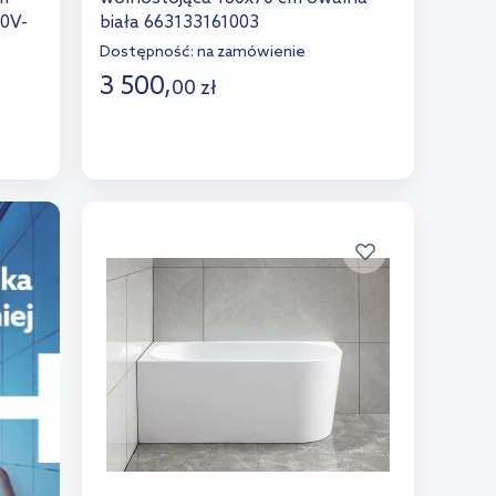
0V-
biała 663133161003
Dostępność:
na zamówienie
3 500
,
00
zł
Do koszyka
Dodaj do porównania