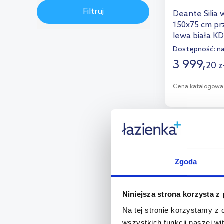
inny
(46)
Rak Ceramics
(10)
Filtruj
Brak oceny
(762)
Deante Silia
czarny
(26)
Ravak
(41)
150x75 cm pr
lewa biała K
Rea
(1)
Dostępność:
n
Riho
(34)
3 999
,
20
z
Sanplast
(21)
Cena katalogowa
D
Dod
Zgoda
Niniejsza strona korzysta z
Na tej stronie korzystamy z
wszystkich funkcji naszej wi