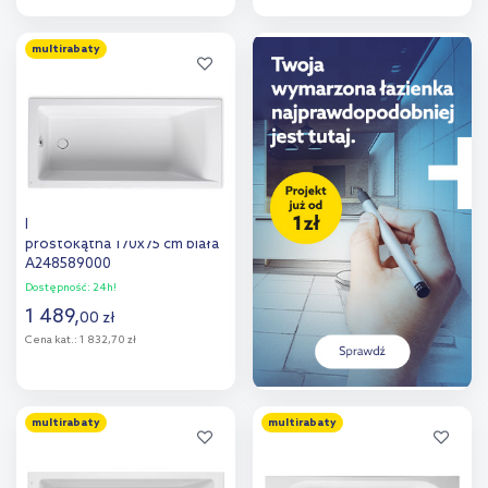
Do koszyka
Do koszyka
multirabaty
Dodaj do
Dodaj do
porównania
porównania
Roca Savai wanna
prostokątna 170x75 cm biała
A248589000
Dostępność:
24h!
1 489
,
00
zł
Cena kat.:
1 832,70 zł
Do koszyka
multirabaty
multirabaty
Dodaj do
porównania