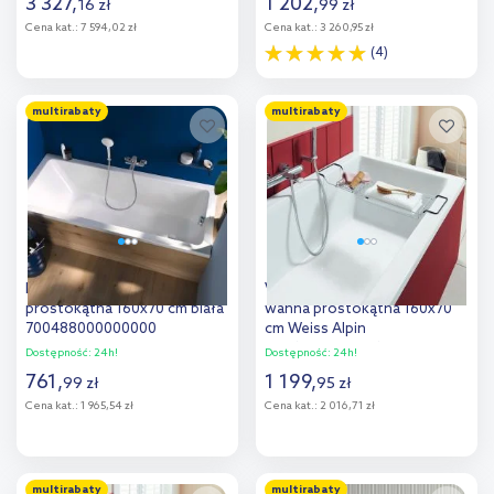
3 327
,
1 202
,
16
zł
99
zł
Cena kat.:
7 594,02 zł
Cena kat.:
3 260,95 zł
(4)
Do koszyka
Do koszyka
multirabaty
multirabaty
Dodaj do
Dodaj do
porównania
porównania
Duravit No.1 wanna
Villeroy & Boch Targa Plus
prostokątna 160x70 cm biała
wanna prostokątna 160x70
700488000000000
cm Weiss Alpin
UBA167NES2V-01
Dostępność:
24h!
Dostępność:
24h!
761
,
1 199
,
99
zł
95
zł
Cena kat.:
1 965,54 zł
Cena kat.:
2 016,71 zł
Do koszyka
Do koszyka
multirabaty
multirabaty