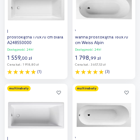
Roca Vythos wanna
Villeroy & Boch O.Novo Solo
prostokątna 170x70 cm biała
wanna prostokątna 160x70
A248550000
cm Weiss Alpin
UBA160CAS2V-01
Dostępność:
24h!
Dostępność:
24h!
1 559
,
1 798
,
00
zł
99
zł
Cena kat.:
1 918,80 zł
Cena kat.:
3 657,53 zł
(1)
(3)
Do koszyka
Do koszyka
multirabaty
multirabaty
Dodaj do
Dodaj do
porównania
porównania
Roca Savai wanna
Villeroy & Boch Oberon