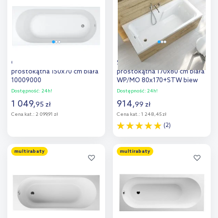
porównania
porównania
Oltens Lykke wanna
Sanplast Modesta wanna
prostokątna 150x70 cm biała
prostokątna 170x80 cm biała
10009000
WP/MO 80x170+STW biew
610-340-0260-01-000
Dostępność:
24h!
Dostępność:
24h!
1 049
,
914
,
95
zł
99
zł
Cena kat.:
2 099,91 zł
Cena kat.:
1 248,45 zł
(2)
Do koszyka
Do koszyka
multirabaty
multirabaty
Dodaj do
Dodaj do
porównania
porównania