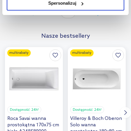
Do koszyka
Spersonalizuj
użytkowników.
Dodaj do
Strona:
z
48
Aby uzyskać więcej informacji na temat plików plików cookie,
porównania
kliknij „Ustawienia plików cookie”.
Jeśli chcesz uzyskać więcej
informacji na temat plików cookie i tego, dlaczego ich przepisy,
Nasze bestsellery
przejdź do zakładek „Informacje o plikach cookie”.
multirabaty
multirabaty
Dostępność:
24h!
Dostępność:
24h!
Roca Savai wanna
Villeroy & Boch Oberon
prostokątna 170x75 cm
Solo wanna