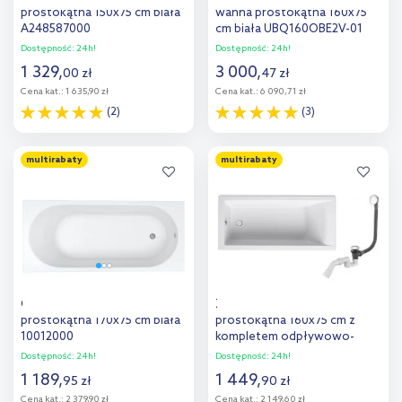
prostokątna 150x75 cm biała
wanna prostokątna 160x75
A248587000
cm biała UBQ160OBE2V-01
Dostępność:
24h!
Dostępność:
24h!
1 329
,
3 000
,
00
zł
47
zł
Cena kat.:
1 635,90 zł
Cena kat.:
6 090,71 zł
(2)
(3)
Do koszyka
Do koszyka
multirabaty
multirabaty
Dodaj do
Dodaj do
porównania
porównania
Oltens Lykke wanna
Zestaw Roca Savai wanna
prostokątna 170x75 cm biała
prostokątna 160x75 cm z
10012000
kompletem odpływowo-
przelewowym Oltens Fusa
Dostępność:
24h!
Dostępność:
24h!
(A248588000, 03002100)
1 189
,
1 449
,
95
zł
90
zł
Cena kat.:
2 379,90 zł
Cena kat.:
2 149,60 zł