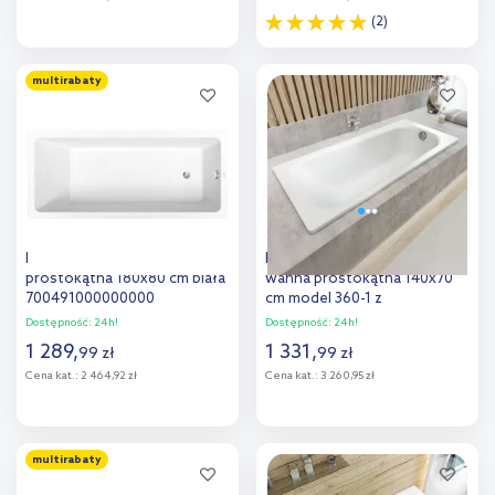
(2)
Do koszyka
Do koszyka
multirabaty
Dodaj do
Dodaj do
porównania
porównania
Duravit No.1 wanna
Kaldewei Saniform Plus
prostokątna 180x80 cm biała
wanna prostokątna 140x70
700491000000000
cm model 360-1 z
powierzchnią uszlachetnioną
Dostępność:
24h!
Dostępność:
24h!
biała 111500013001
1 289
,
1 331
,
99
zł
99
zł
Cena kat.:
2 464,92 zł
Cena kat.:
3 260,95 zł
Do koszyka
Do koszyka
multirabaty
Dodaj do
Dodaj do