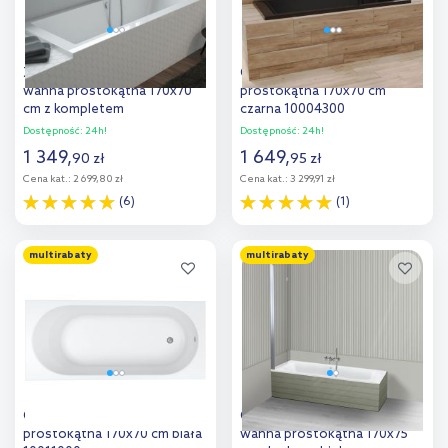
Zestaw Oltens Langfoss
Oltens Langfoss wanna
wanna prostokątna 170x70
prostokątna 170x70 cm
cm z kompletem
czarna 10004300
odpływowo-przelewowym
Dostępność:
24h!
Dostępność:
24h!
Fusa (10004000, 03002100)
1 349
,
1 649
,
90
zł
95
zł
Cena kat.:
2 699,80 zł
Cena kat.:
3 299,91 zł
(6)
(1)
Do koszyka
Do koszyka
multirabaty
multirabaty
Dodaj do
Dodaj do
porównania
porównania
Oltens Lykke wanna
Oltens Lykke Sela zestaw
prostokątna 170x70 cm biała
wanna prostokątna 170x75