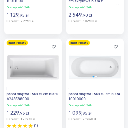
10011000
cm akrylowa biała z
parawanem nawannowym 115
Dostępność:
24h!
Dostępność:
24h!
cm 2-częściowy chrom
1 129
,
2 549
,
95
zł
90
zł
18014000
Cena kat.:
2 259,90 zł
Cena kat.:
5 099,80 zł
Do koszyka
Do koszyka
multirabaty
multirabaty
Dodaj do
Dodaj do
porównania
porównania
Roca Savai wanna
Oltens Lykke wanna
prostokątna 160x75 cm biała
prostokątna 160x70 cm biała
A248588000
10010000
Dostępność:
24h!
Dostępność:
24h!
1 229
,
1 099
,
95
zł
95
zł
Cena kat.:
1 709,70 zł
Cena kat.:
2 199,90 zł
(1)