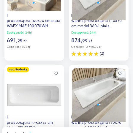
Excellent Marella wanna
Kaldewei Saniform Plus
prostokątna 100x70 cm biała
wanna prostokątna 140x70
WAEX.MAE.100.070.WH
cm model 360-1 biała
111500010001
Dostępność:
24h!
Dostępność:
24h!
691
,
874
,
25
zł
99
zł
Cena kat.:
875 zł
Cena kat.:
2 740,77 zł
(2)
Do koszyka
Do koszyka
multirabaty
Dodaj do
Dodaj do
porównania
porównania
Deante Prizma wanna
Kaldewei Saniform Plus
prostokątna 179,5x75 cm
wanna prostokątna 170x70
biała KTJ_018W
cm model 363-1 biała