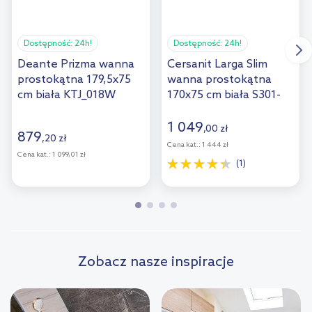
Dostępność:
24h!
Dostępność:
24h!
Deante Prizma wanna
Cersanit Larga Slim
prostokątna 179,5x75
wanna prostokątna
cm biała KTJ_018W
170x75 cm biała S301-
303
1 049
,
00
zł
879
,
20
zł
Cena kat.:
1 444 zł
Cena kat.:
1 099,01 zł
(1)
Zobacz nasze inspiracje