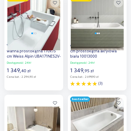
Dodaj do
Dodaj do
porównania
porównania
Villeroy & Boch Targa Plus
Oltens Lykke wanna 170x75
wanna prostokątna 170x75
cm prostokątna akrylowa
cm Weiss Alpin UBA171NES2V-
biała 10013000
01
Dostępność:
24h!
Dostępność:
24h!
1 349
,
1 349
,
40
zł
95
zł
Cena kat.:
2 294,90 zł
Cena kat.:
2 699,90 zł
(3)
Do koszyka
Do koszyka
bestseller
Dodaj do
Dodaj do
porównania
porównania