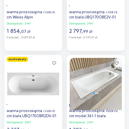
Villeroy & Boch O.Novo Solo
Villeroy & Boch Oberon
wanna prostokątna 170x75
wanna prostokątna 170x75
cm Weiss Alpin
cm biała UBQ170OBE2V-01
UBA170CAS2V-01
Dostępność:
24h!
Dostępność:
24h!
1 854
,
2 797
,
07
zł
99
zł
Cena kat.:
3 657,53 zł
Cena kat.:
6 137,21 zł
Do koszyka
Do koszyka
multirabaty
Dodaj do
Dodaj do
porównania
porównania
Villeroy & Boch Oberon 2.0
Kaldewei Saniform Plus
wanna prostokątna 170x75
wanna prostokątna 150x70
cm biała UBQ170OBR2DV-01
cm model 361-1 biała
111600013001
Dostępność:
24h!
Dostępność:
24h!