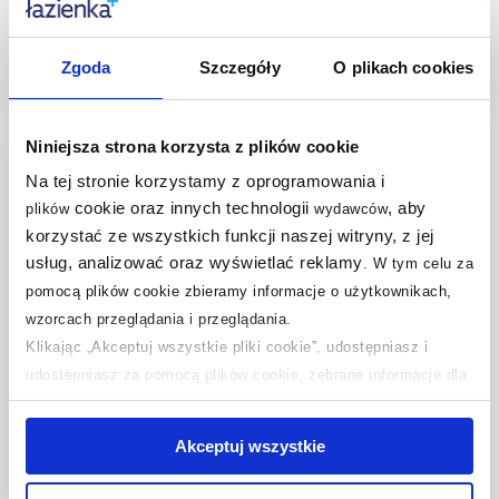
111800010001
Dostępność:
24h!
Dostępność:
24h!
879
,
909
,
20
zł
34
zł
Cena kat.:
1 099,01 zł
Cena kat.:
2 270,20 zł
Zgoda
Szczegóły
O plikach cookies
(2)
Do koszyka
Do koszyka
Niniejsza strona korzysta z plików cookie
Dodaj do
Dodaj do
Na tej stronie korzystamy z oprogramowania i
porównania
porównania
cookie oraz innych technologii
, aby
plików
wydawców
korzystać ze wszystkich funkcji naszej witryny, z jej
usług, analizować oraz wyświetlać reklamy
.
W tym celu za
pomocą plików cookie zbieramy informacje o użytkownikach,
wzorcach przeglądania i przeglądania.
Cersanit Larga Slim wanna
prostokątna 170x75 cm biała
Klikając „Akceptuj wszystkie pliki cookie”, udostępniasz i
S301-303
udostępniasz za pomocą plików cookie, zebrane informacje dla
Dostępność:
24h!
użytkowników zewnętrznych, a także nasi partnerzy reklamowi.
1 049
,
00
zł
Jeśli chcesz, włącz „Tylko wymagane pliki cookie”.
Pamiętaj
Cena kat.:
1 444 zł
Akceptuj wszystkie
jednak, że zablokowane niektóre pliki cookie mogą mieć wpływ
(1)
na sposób dostarczania treści niedostosowanych do potrzeb