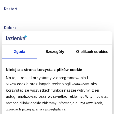
Kształt :
Kolor :
Dłuższy bok
(cm)
:
Zgoda
Szczegóły
O plikach cookies
Krótszy bok
(cm)
:
Niniejsza strona korzysta z plików cookie
Na tej stronie korzystamy z oprogramowania i
cookie oraz innych technologii
, aby
plików
wydawców
korzystać ze wszystkich funkcji naszej witryny, z jej
Nasze nagrody
WSZYSTKIE
usług, analizować oraz wyświetlać reklamy
.
W tym celu za
pomocą plików cookie zbieramy informacje o użytkownikach,
wzorcach przeglądania i przeglądania.
Sklep z wyposażeniem łazienek
nr 1 w Polsce!