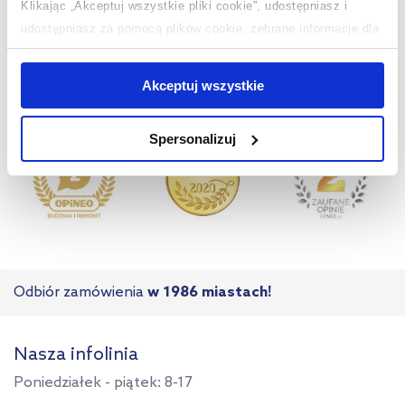
Klikając „Akceptuj wszystkie pliki cookie”, udostępniasz i
udostępniasz za pomocą plików cookie, zebrane informacje dla
użytkowników zewnętrznych, a także nasi partnerzy reklamowi.
Jeśli chcesz, włącz „Tylko wymagane pliki cookie”.
Pamiętaj
Akceptuj wszystkie
jednak, że zablokowane niektóre pliki cookie mogą mieć wpływ
na sposób dostarczania treści niedostosowanych do potrzeb
Spersonalizuj
użytkowników.
Aby uzyskać więcej informacji na temat plików plików cookie,
kliknij „Ustawienia plików cookie”.
Jeśli chcesz uzyskać więcej
informacji na temat plików cookie i tego, dlaczego ich przepisy,
przejdź do zakładek „Informacje o plikach cookie”.
Odbiór zamówienia
w 1986 miastach!
Nasza infolinia
Poniedziałek - piątek: 8-17