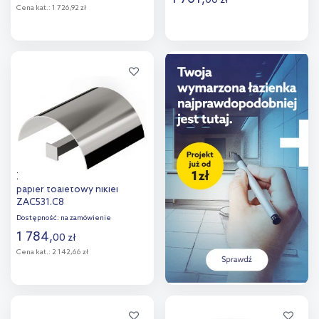
00
zł
Cena kat.:
1 726,92 zł
Do koszyka
Do koszyka
Dodaj do
Dodaj do
porównania
porównania
Zucchetti Bellagio uchwyt na
papier toaletowy nikiel
ZAC531.C8
Dostępność:
na zamówienie
1 784
,
00
zł
Cena kat.:
2 142,66 zł
Do koszyka
Dodaj do