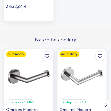
2 632
,
00
zł
Do koszyka
Dodaj do
Nasze bestsellery
porównania
multirabaty
multirabaty
Dostępność:
24h!
Dostępność:
24h!
Omnires Modern
Omnires Modern