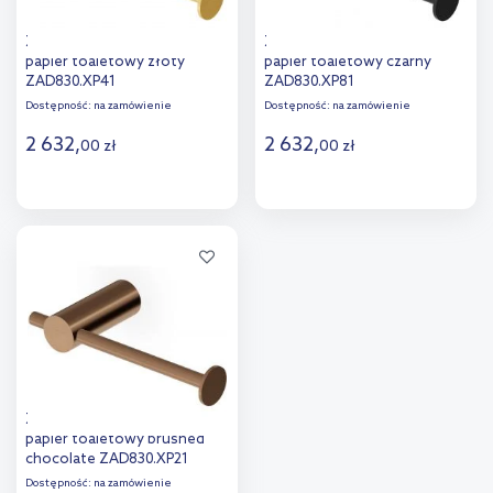
Zucchetti Helm uchwyt na
Zucchetti Helm uchwyt na
papier toaletowy złoty
papier toaletowy czarny
ZAD830.XP41
ZAD830.XP81
Dostępność:
na zamówienie
Dostępność:
na zamówienie
2 632
,
2 632
,
00
zł
00
zł
Do koszyka
Do koszyka
Dodaj do
Dodaj do
porównania
porównania
Zucchetti Helm uchwyt na
papier toaletowy brushed
chocolate ZAD830.XP21
Dostępność:
na zamówienie