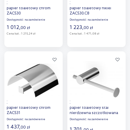
Zucchetti Bellagio uchwyt na
Zucchetti Bellagio uchwyt na
papier toaletowy chrom
papier toaletowy nikiel
ZAC530
ZAC530.C8
Dostępność:
na zamówienie
Dostępność:
na zamówienie
1 012
,
1 223
,
00
zł
00
zł
Cena kat.:
1 215,24 zł
Cena kat.:
1 471,08 zł
Do koszyka
Do koszyka
Dodaj do
Dodaj do
porównania
porównania
Zucchetti Bellagio uchwyt na
Zucchetti Helm uchwyt na
papier toaletowy chrom
papier toaletowy stal
ZAC531
nierdzewna szczotkowana
ZAD830.X
Dostępność:
na zamówienie
Dostępność:
na zamówienie
1 437
,
00
zł
1 701
,