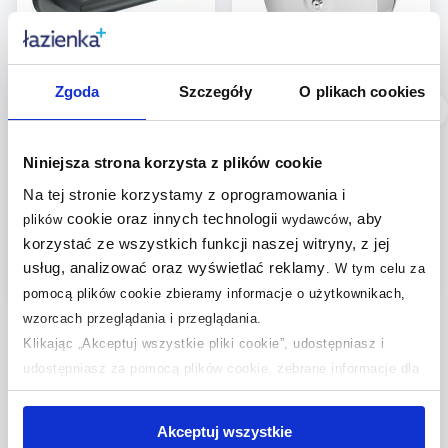
Zgoda
Szczegóły
O plikach cookies
Dostępność:
24h!
Dostępność:
24h!
Stella Classic uchwyt na
Faneco Hit pojemnik na
papier toaletowy
papier toaletowy stal
Niniejsza strona korzysta z plików cookie
czarny mat 07.445-B
nierdzewna
Na tej stronie korzystamy z oprogramowania i
szczotkowana J25SJB
cookie oraz innych technologii
, aby
plików
wydawców
84
,
00
zł
179
korzystać ze wszystkich funkcji naszej witryny, z jej
,
99
zł
(17)
usług, analizować oraz wyświetlać reklamy
.
W tym celu za
pomocą plików cookie zbieramy informacje o użytkownikach,
wzorcach przeglądania i przeglądania.
Klikając „Akceptuj wszystkie pliki cookie”, udostępniasz i
udostępniasz za pomocą plików cookie, zebrane informacje dla
użytkowników zewnętrznych, a także nasi partnerzy reklamowi.
Pytania i odpowiedzi (4)
Jeśli chcesz, włącz „Tylko wymagane pliki cookie”.
Pamiętaj
Akceptuj wszystkie
jednak, że zablokowane niektóre pliki cookie mogą mieć wpływ