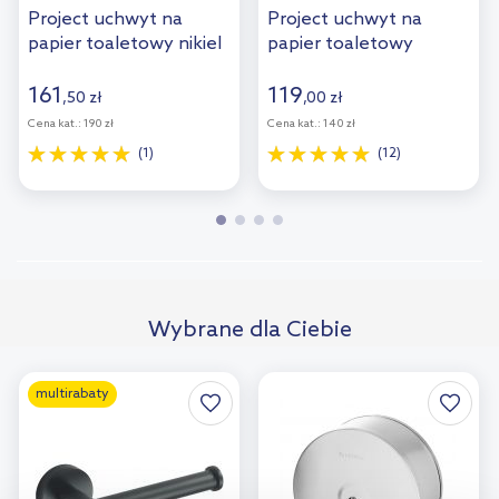
Project uchwyt na
Project uchwyt na
papier toaletowy nikiel
papier toaletowy
MP60510NI
chrom MP60510CR
161
119
,
50
zł
,
00
zł
Cena kat.:
190 zł
Cena kat.:
140 zł
(1)
(12)
Wybrane dla Ciebie
multirabaty