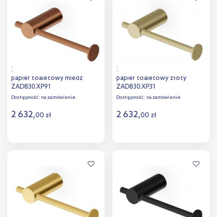
porównania
Zucchetti Helm uchwyt na
Zucchetti Helm uchwyt na
papier toaletowy miedź
papier toaletowy złoty
ZAD830.XP91
ZAD830.XP31
Dostępność:
na zamówienie
Dostępność:
na zamówienie
2 632
,
2 632
,
00
zł
00
zł
Do koszyka
Do koszyka
Dodaj do
Dodaj do
porównania
porównania