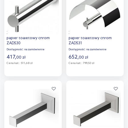
Zucchetti Brim uchwyt na
Zucchetti Brim uchwyt na
papier toaletowy chrom
papier toaletowy chrom
ZAD530
ZAD531
Dostępność:
na zamówienie
Dostępność:
na zamówienie
417
,
652
,
00
zł
00
zł
Cena kat.:
511,68 zł
Cena kat.:
799,50 zł
Do koszyka
Do koszyka
Dodaj do
Dodaj do
porównania
porównania