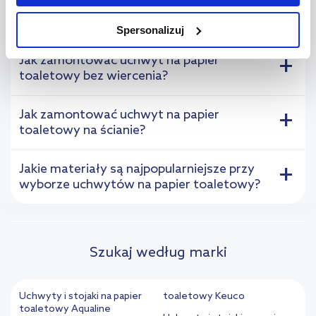
+
na sposób dostarczania treści niedostosowanych do potrzeb
Na czym powiesić papier toaletowy?
Spersonalizuj
użytkowników.
Jak zamontować uchwyt na papier
+
Aby uzyskać więcej informacji na temat plików plików cookie,
toaletowy bez wiercenia?
kliknij „Ustawienia plików cookie”.
Jeśli chcesz uzyskać więcej
informacji na temat plików cookie i tego, dlaczego ich przepisy,
Jak zamontować uchwyt na papier
+
przejdź do zakładek „Informacje o plikach cookie”.
toaletowy na ścianie?
Jakie materiały są najpopularniejsze przy
+
wyborze uchwytów na papier toaletowy?
Szukaj według marki
Uchwyty i stojaki na papier
toaletowy Keuco
toaletowy Aqualine