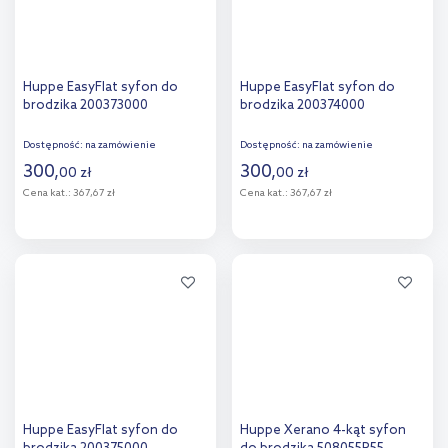
Huppe EasyFlat syfon do
Huppe EasyFlat syfon do
brodzika 200373000
brodzika 200374000
Dostępność:
na zamówienie
Dostępność:
na zamówienie
300
,
300
,
00
zł
00
zł
Cena kat.:
367,67 zł
Cena kat.:
367,67 zł
Do koszyka
Do koszyka
Dodaj do
Dodaj do
porównania
porównania
Huppe EasyFlat syfon do
Huppe Xerano 4-kąt syfon