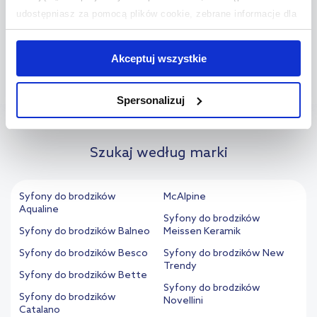
brodzika?
udostępniasz za pomocą plików cookie, zebrane informacje dla
użytkowników zewnętrznych, a także nasi partnerzy reklamowi.
+
Co zrobić, gdy cieknie spod brodzika?
Jeśli chcesz, włącz „Tylko wymagane pliki cookie”.
Pamiętaj
Akceptuj wszystkie
jednak, że zablokowane niektóre pliki cookie mogą mieć wpływ
+
Jak dopasować syfon do brodzika?
na sposób dostarczania treści niedostosowanych do potrzeb
Spersonalizuj
użytkowników.
Aby uzyskać więcej informacji na temat plików plików cookie,
Szukaj według marki
kliknij „Ustawienia plików cookie”.
Jeśli chcesz uzyskać więcej
informacji na temat plików cookie i tego, dlaczego ich przepisy,
przejdź do zakładek „Informacje o plikach cookie”.
Syfony do brodzików
McAlpine
Aqualine
Syfony do brodzików
Syfony do brodzików Balneo
Meissen Keramik
Syfony do brodzików Besco
Syfony do brodzików New
Trendy
Syfony do brodzików Bette
Syfony do brodzików
Syfony do brodzików
Novellini
Catalano