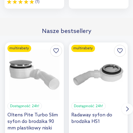
(1)
Do koszyka
Do koszyka
Dodaj do
Dodaj do
Nasze bestsellery
porównania
porównania
multirabaty
multirabaty
Dostępność:
24h!
Dostępność:
24h!
Oltens Pite Turbo Slim
Radaway syfon do
syfon do brodzika 90
brodzika HS1
mm plastikowy niski