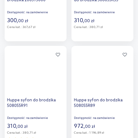
brodzika 200375000
do brodzika 508055R55
Dostępność:
na zamówienie
Dostępność:
na zamówienie
300
,
310
,
00
zł
00
zł
Cena kat.:
367,67 zł
Cena kat.:
380,71 zł
Do koszyka
Do koszyka
Dodaj do
Dodaj do
porównania
porównania
Huppe syfon do brodzika
Huppe syfon do brodzika
508055R91
508055R89
Dostępność:
na zamówienie
Dostępność:
na zamówienie
310
,
972
,
00
zł
00
zł
Cena kat.:
380,71 zł
Cena kat.:
1 196,89 zł