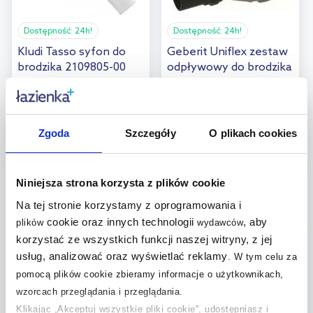
Dostępność:
24h!
Dostępność:
24h!
Kludi Tasso syfon do
Geberit Uniflex zestaw
brodzika 2109805-00
odpływowy do brodzika
d90 kompletny chrom
błyszczący 150.551.21.1
119
,
99
zł
228
,
00
zł
Zgoda
Szczegóły
O plikach cookies
Cena kat.:
199,26 zł
Cena kat.:
361,74 zł
(13)
Niniejsza strona korzysta z plików cookie
Na tej stronie korzystamy z oprogramowania i
Pytania i odpowiedzi (4)
cookie oraz innych technologii
, aby
plików
wydawców
korzystać ze wszystkich funkcji naszej witryny, z jej
usług, analizować oraz wyświetlać reklamy
+
.
W tym celu za
Czy każdy syfon pasuje do brodzika?
pomocą plików cookie zbieramy informacje o użytkownikach,
wzorcach przeglądania i przeglądania.
Czy można wymienić syfon bez demontażu
+
Klikając „Akceptuj wszystkie pliki cookie”, udostępniasz i