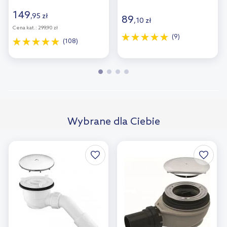
chrom 08002000
149
,
95
zł
89
,
10
zł
Cena kat.:
299,90 zł
(9)
(108)
Wybrane dla Ciebie