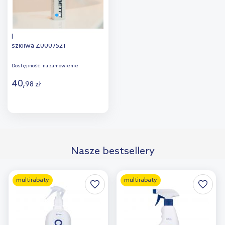
Bette pisak do pielęgnacji
szkliwa Z0007521
Dostępność:
na zamówienie
40
,
98
zł
Do koszyka
Dodaj do
Nasze bestsellery
porównania
multirabaty
multirabaty