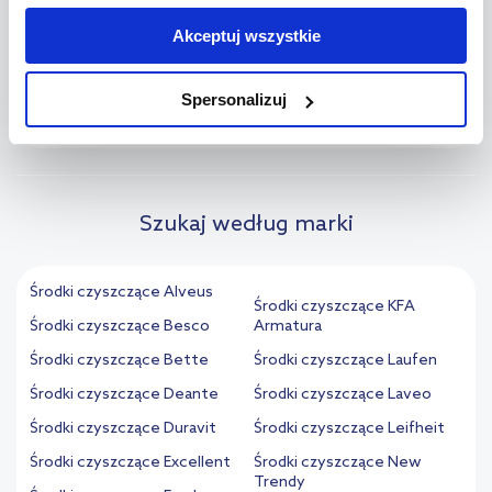
dla powierzchni i domowników?
Jeśli chcesz, włącz „Tylko wymagane pliki cookie”.
Pamiętaj
Akceptuj wszystkie
jednak, że zablokowane niektóre pliki cookie mogą mieć wpływ
Która forma będzie najlepsza: spray, żel,
na sposób dostarczania treści niedostosowanych do potrzeb
+
pianka czy koncentrat, jeśli zależy mi na
Spersonalizuj
użytkowników.
wygodzie użycia i wydajności?
Aby uzyskać więcej informacji na temat plików plików cookie,
kliknij „Ustawienia plików cookie”.
Jeśli chcesz uzyskać więcej
informacji na temat plików cookie i tego, dlaczego ich przepisy,
Szukaj według marki
przejdź do zakładek „Informacje o plikach cookie”.
Środki czyszczące Alveus
Środki czyszczące KFA
Środki czyszczące Besco
Armatura
Środki czyszczące Bette
Środki czyszczące Laufen
Środki czyszczące Deante
Środki czyszczące Laveo
Środki czyszczące Duravit
Środki czyszczące Leifheit
Środki czyszczące Excellent
Środki czyszczące New
Trendy