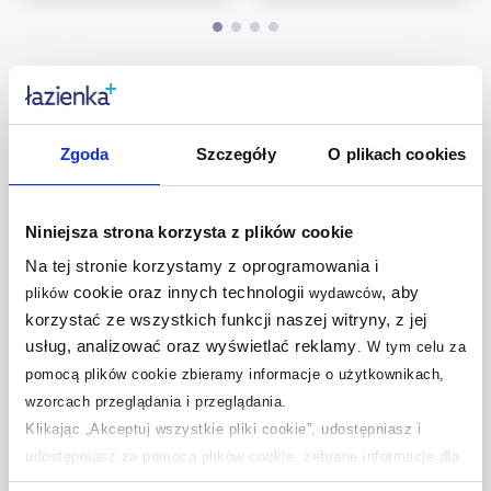
Pytania i odpowiedzi (4)
Zgoda
Szczegóły
O plikach cookies
Jakie środki czyszczące do łazienki wybrać
+
do płytek, kabiny prysznicowej, armatury i
Niniejsza strona korzysta z plików cookie
fug?
Na tej stronie korzystamy z oprogramowania i
cookie oraz innych technologii
, aby
Czym różnią się środki czyszczące do
plików
wydawców
łazienki do kamienia, pleśni i osadów z
+
korzystać ze wszystkich funkcji naszej witryny, z jej
mydła i kiedy lepiej wybrać produkt
usług, analizować oraz wyświetlać reklamy
.
W tym celu za
specjalistyczny niż uniwersalny?
pomocą plików cookie zbieramy informacje o użytkownikach,
wzorcach przeglądania i przeglądania.
Jak prawidłowo stosować środki
Klikając „Akceptuj wszystkie pliki cookie”, udostępniasz i
czyszczące do łazienki, aby skutecznie
+
udostępniasz za pomocą plików cookie, zebrane informacje dla
czyściły, a jednocześnie były bezpieczne
użytkowników zewnętrznych, a także nasi partnerzy reklamowi.