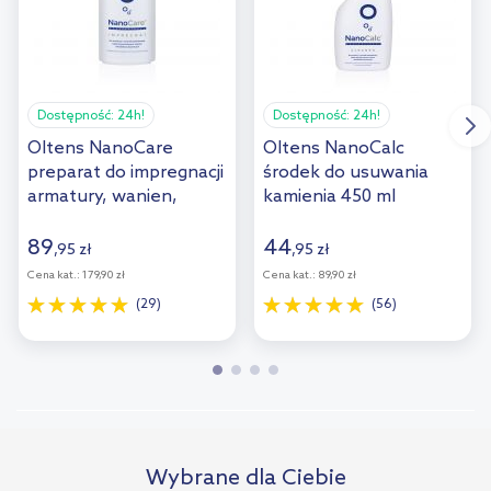
Dostępność:
24h!
Dostępność:
24h!
Oltens NanoCare
Oltens NanoCalc
preparat do impregnacji
środek do usuwania
armatury, wanien,
kamienia 450 ml
ceramiki 250 ml (0,25 l)
89900000
89902000
89
44
,
95
zł
,
95
zł
Cena kat.:
179,90 zł
Cena kat.:
89,90 zł
(29)
(56)
Wybrane dla Ciebie