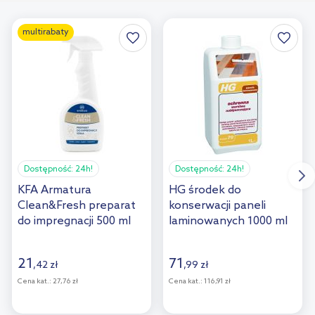
multirabaty
Dostępność:
24h!
Dostępność:
24h!
KFA Armatura
HG środek do
Clean&Fresh preparat
konserwacji paneli
do impregnacji 500 ml
laminowanych 1000 ml
999-230-90
(1 l) 136100129
21
71
,
42
zł
,
99
zł
Cena kat.:
27,76 zł
Cena kat.:
116,91 zł