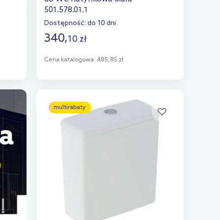
501.578.01.1
Dostępność:
do 10 dni
340
,
10
zł
Cena katalogowa:
485,85 zł
Do koszyka
Dodaj do porównania
multirabaty