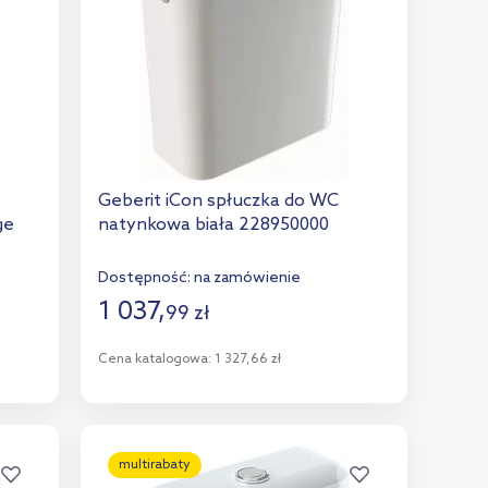
Geberit iCon spłuczka do WC
ge
natynkowa biała 228950000
Dostępność:
na zamówienie
1 037
,
99
zł
Cena katalogowa:
1 327,66 zł
Do koszyka
Dodaj do porównania
multirabaty