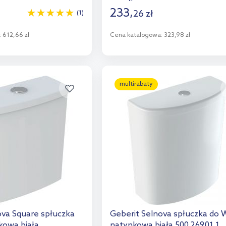
233
,
26
zł
(1)
:
612,66 zł
Cena katalogowa:
323,98 zł
o koszyka
Do koszyka
aj do porównania
Dodaj do porównania
multirabaty
ova Square spłuczka
Geberit Selnova spłuczka do
kowa biała
natynkowa biała 500.269.01.1