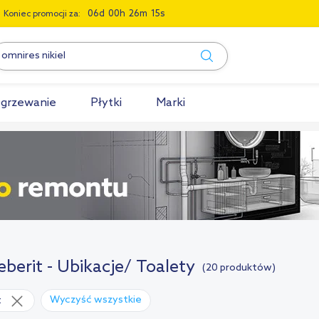
0
6
0
0
2
6
1
4
Koniec promocji za:
grzewanie
Płytki
Marki
eberit - Ubikacje/ Toalety
(20 produktów)
Wyczyść wszystkie
t