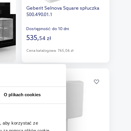
Geberit Selnova Square spłuczka
500.490.01.1
Dostępność:
do 10 dni
535
,
54
zł
Cena katalogowa:
765,06 zł
Do koszyka
Dodaj do porównania
O plikach cookies
, aby korzystać ze
u za pomocą plików cookie