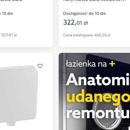
 10 dni
Dostępność:
do 10 dni
322
,
01
zł
:
507,87 zł
Cena katalogowa:
460,02 zł
o koszyka
Do koszyka
aj do porównania
Dodaj do porównania