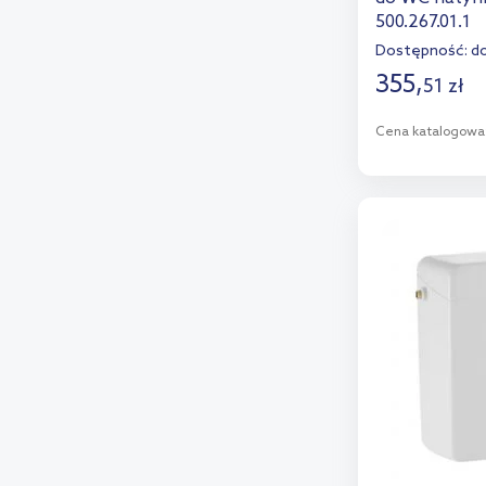
500.267.01.1
Hansgrohe
(3)
Dostępność:
do
Hatria
(1)
355
,
51
zł
Isvea
(1)
Cena katalogowa
Kludi
(7)
D
Koło
(1)
Laufen
(7)
Dod
Rak Ceramics
(1)
Sapho
(1)