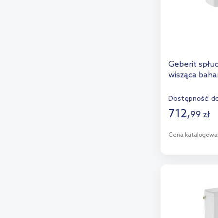
Geberit spłu
wisząca baha
Dostępność:
do
712
,
99
zł
Cena katalogowa
D
Dod