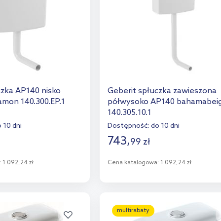
czka AP140 nisko
Geberit spłuczka zawieszona
amon 140.300.EP.1
półwysoko AP140 bahamabei
140.305.10.1
 10 dni
Dostępność:
do 10 dni
743
,
99
zł
:
1 092,24 zł
Cena katalogowa:
1 092,24 zł
o koszyka
Do koszyka
aj do porównania
Dodaj do porównania
multirabaty