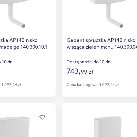
czka AP140 nisko
Geberit spłuczka AP140 nisko
mabeige 140.300.10.1
wisząca zieleń mchu 140.300.0
 10 dni
Dostępność:
do 10 dni
743
,
99
zł
:
1 092,24 zł
Cena katalogowa:
1 092,24 zł
o koszyka
Do koszyka
aj do porównania
Dodaj do porównania