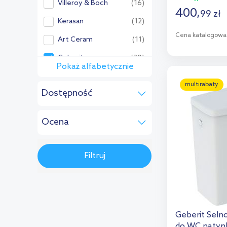
Villeroy & Boch
(16)
400
,
99
zł
Kerasan
(12)
Cena katalogowa
Art Ceram
(11)
D
Geberit
(20)
Pokaż alfabetycznie
Pozostałe:
Dod
multirabaty
Dostępność
Aqualine
(1)
w magazynie
(1)
Catalano
(2)
Ocena
do 10 dni
(15)
Cersanit
(2)
(1)
na zamówienie
(4)
Creavit
(5)
Filtruj
Brak oceny
(19)
Duravit
(28)
Globo
(4)
Grohe
(7)
Geberit Seln
GSI
(5)
do WC natyn