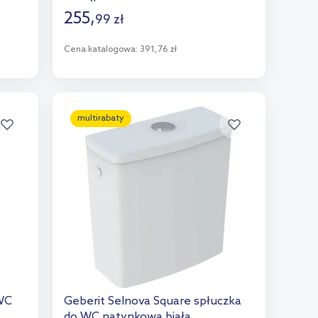
255
,
99
zł
Cena katalogowa:
391,76 zł
Do koszyka
Dodaj do porównania
multirabaty
 WC
Geberit Selnova Square spłuczka
do WC natynkowa biała