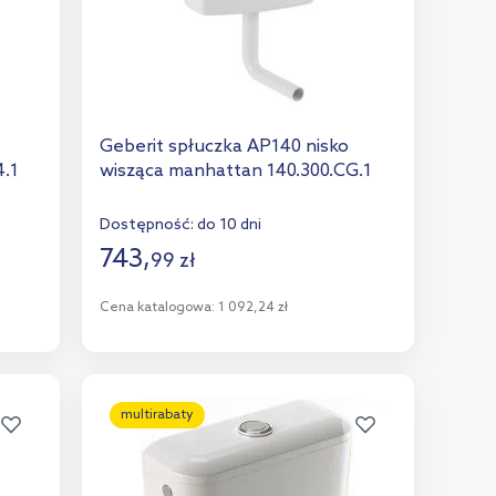
Geberit spłuczka AP140 nisko
4.1
wisząca manhattan 140.300.CG.1
Dostępność:
do 10 dni
743
,
99
zł
Cena katalogowa:
1 092,24 zł
Do koszyka
Dodaj do porównania
multirabaty