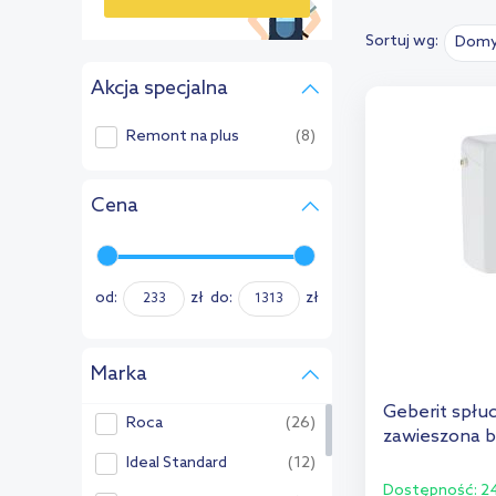
Sortuj wg:
Domy
›
Akcja specjalna
Remont na plus
(8)
Cena
od:
zł
do:
zł
Marka
Geberit spłu
Roca
(26)
zawieszona bi
Ideal Standard
(12)
Dostępność:
24