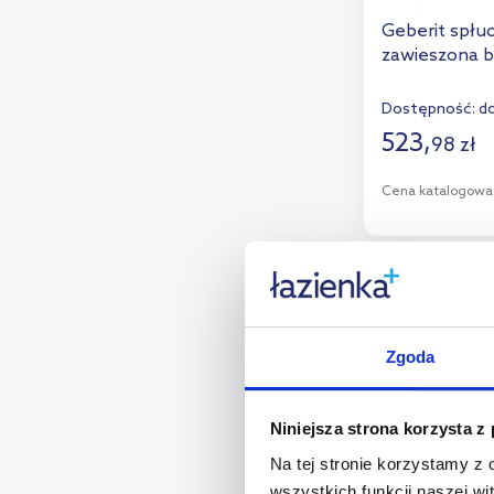
Geberit spłu
zawieszona bi
Dostępność:
do
523
,
98
zł
Cena katalogowa
D
Dod
Zgoda
Niniejsza strona korzysta z
Na tej stronie korzystamy z
wszystkich funkcji naszej wi