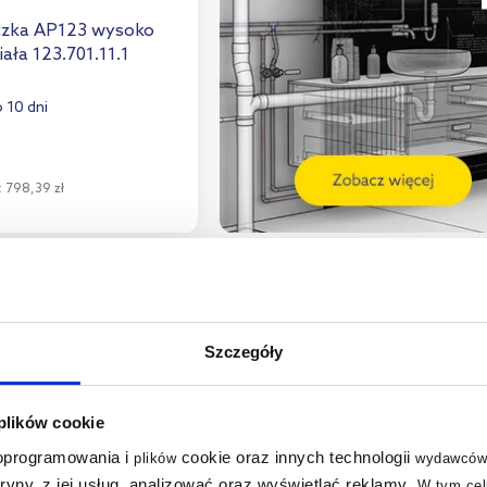
czka AP123 wysoko
ała 123.701.11.1
 10 dni
:
798,39 zł
o koszyka
aj do porównania
Szczegóły
 plików cookie
 oprogramowania i
cookie oraz innych technologii
plików
wydawców
tryny, z jej usług, analizować oraz wyświetlać reklamy
.
W tym cel