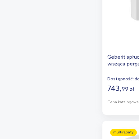
Geberit spłu
wisząca perg
Dostępność:
do
743
,
99
zł
Cena katalogowa
D
Dod
multirabaty