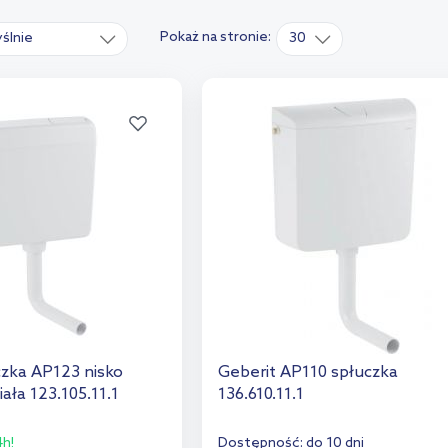
Pokaż na stronie:
ślnie
30
czka AP123 nisko
Geberit AP110 spłuczka
ała 123.105.11.1
136.610.11.1
h!
Dostępność:
do 10 dni