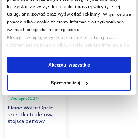
Produkty z serii:
korzystać ze wszystkich funkcji naszej witryny, z jej
usług, analizować oraz wyświetlać reklamy
.
W tym celu za
Produkty podobne:
pomocą plików cookie zbieramy informacje o użytkownikach,
wzorcach przeglądania i przeglądania.
Klikając „Akceptuj wszystkie pliki cookie”, udostępniasz i
multirabaty
udostępniasz za pomocą plików cookie, zebrane informacje dla
użytkowników zewnętrznych, a także nasi partnerzy reklamowi.
Jeśli chcesz, włącz „Tylko wymagane pliki cookie”.
Pamiętaj
Akceptuj wszystkie
jednak, że zablokowane niektóre pliki cookie mogą mieć wpływ
na sposób dostarczania treści niedostosowanych do potrzeb
Spersonalizuj
użytkowników.
Dostępność:
24h!
Aby uzyskać więcej informacji na temat plików plików cookie,
kliknij „Ustawienia plików cookie”.
Jeśli chcesz uzyskać więcej
Kleine Wolke Opalis
szczotka toaletowa
informacji na temat plików cookie i tego, dlaczego ich przepisy,
stojąca perłowy
przejdź do zakładek „Informacje o plikach cookie”.
8673213856