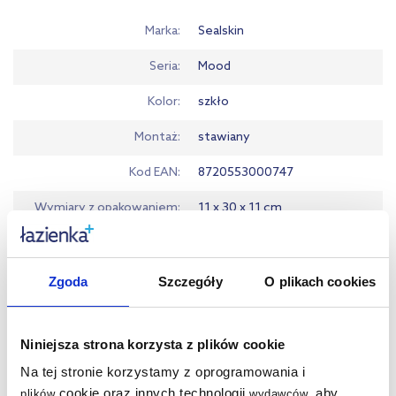
Marka
Sealskin
Seria
Mood
Kolor
szkło
Montaż
stawiany
Kod EAN
8720553000747
Wymiary z opakowaniem
11 x 30 x 11 cm
Waga z opakowaniem
1,01 kg
Gwarancja
Pobierz
Zgoda
Szczegóły
O plikach cookies
Dane producenta
Zobacz
Niniejsza strona korzysta z plików cookie
Na tej stronie korzystamy z oprogramowania i
cookie oraz innych technologii
, aby
plików
wydawców