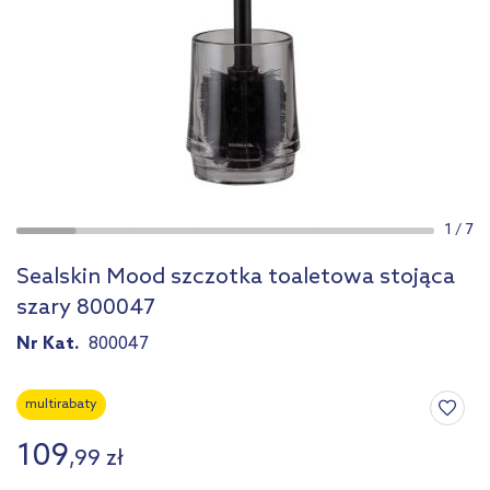
1
/
7
Sealskin Mood szczotka toaletowa stojąca
szary 800047
Nr Kat.
800047
multirabaty
109
,
99
zł