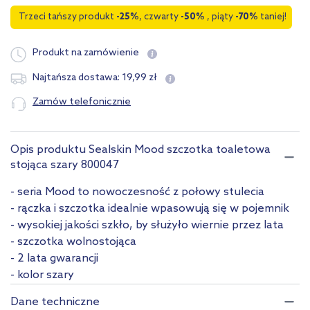
Trzeci tańszy produkt
-25%
, czwarty
-50%
, piąty
-70%
taniej!
Produkt na zamówienie
19
,
99
zł
Najtańsza dostawa:
Zamów telefonicznie
Opis produktu Sealskin Mood szczotka toaletowa
stojąca szary 800047
- seria Mood to nowoczesność z połowy stulecia
- rączka i szczotka idealnie wpasowują się w pojemnik
- wysokiej jakości szkło, by służyło wiernie przez lata
- szczotka wolnostojąca
- 2 lata gwarancji
- kolor szary
Dane techniczne