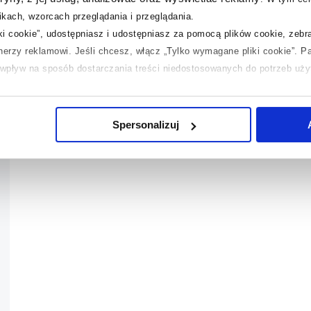
kach, wzorcach przeglądania i przeglądania.
iki cookie”, udostępniasz i udostępniasz za pomocą plików cookie, zeb
tnerzy reklamowi.
Jeśli chcesz, włącz „Tylko wymagane pliki cookie”.
Pa
ć wpływ na sposób dostarczania treści niedostosowanych do potrzeb uż
 temat plików plików cookie, kliknij „Ustawienia plików cookie”.
Jeśli 
laczego ich przepisy, przejdź do zakładek „Informacje o plikach cookie”
Spersonalizuj