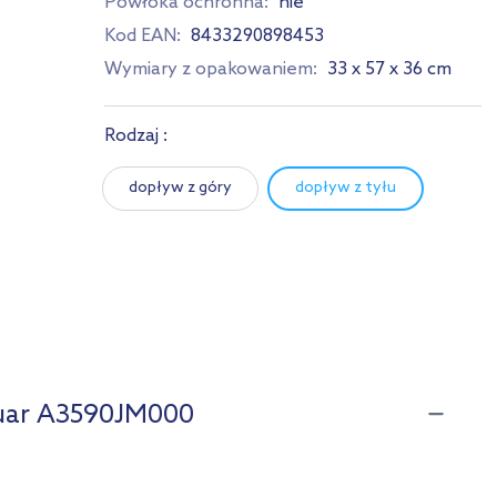
Powłoka ochronna:
nie
Kod EAN:
8433290898453
Wymiary z opakowaniem:
33 x 57 x 36 cm
Rodzaj :
dopływ z góry
dopływ z tyłu
suar A3590JM000