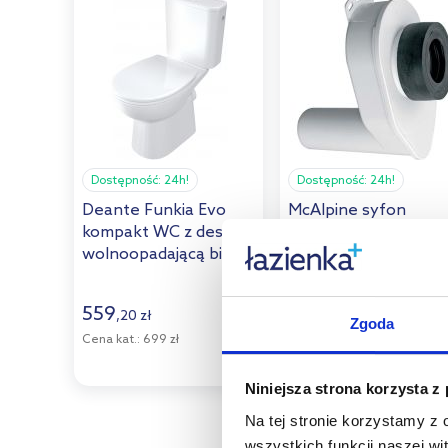
Dostępność:
24h!
Dostępność:
24h!
Deante Funkia Evo
McAlpine syfon
kompakt WC z deską
pisuarowy biały HC-
wolnoopadającą biały
UP50
CDFD_6RPS
559
,
20
zł
71
Zgoda
,
00
zł
Cena kat.:
699 zł
Niniejsza strona korzysta z
Na tej stronie korzystamy z
wszystkich funkcji naszej wi