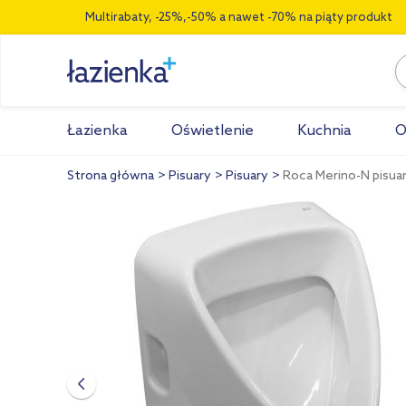
Multirabaty, -25%,-50% a nawet -70% na piąty produkt
Łazienka
Oświetlenie
Kuchnia
O
Strona główna
Pisuary
Pisuary
Roca Merino-N pisu