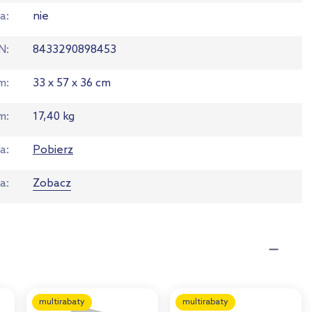
a
nie
N
8433290898453
em
33 x 57 x 36 cm
m
17,40 kg
ja
Pobierz
ta
Zobacz
multirabaty
multirabaty