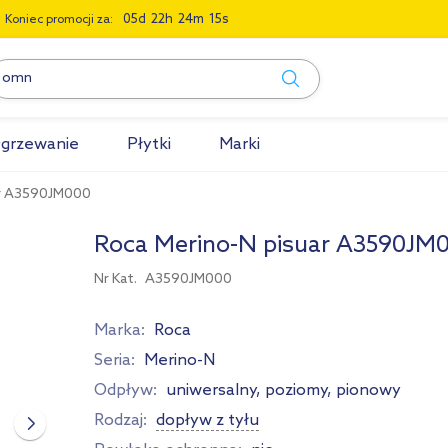
0
5
2
2
2
4
1
4
Koniec promocji za:
grzewanie
Płytki
Marki
ar A3590JM000
Roca Merino-N pisuar A3590JM
Nr Kat.
A3590JM000
Marka:
Roca
Seria:
Merino-N
Odpływ:
uniwersalny, poziomy, pionowy
Rodzaj:
dopływ z tyłu