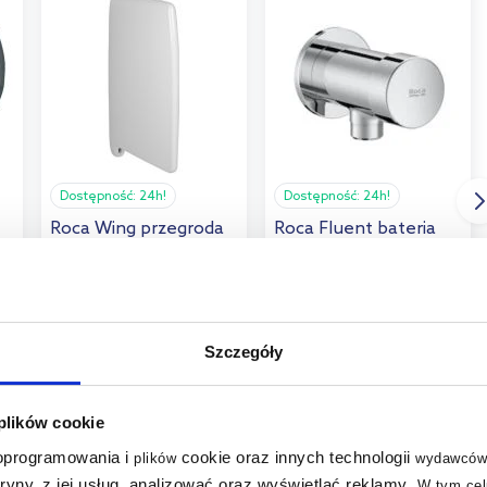
Dostępność:
24h!
Dostępność:
24h!
Roca Wing przegroda
Roca Fluent bateria
pisuarowa biała
pisuarowa czasowa
A387093000
natynkowa chrom
A5A9B24C00
450
,
00
zł
565
Szczegóły
,
00
zł
Cena kat.:
553,50 zł
 plików cookie
 oprogramowania i
cookie oraz innych technologii
plików
wydawców
tryny, z jej usług, analizować oraz wyświetlać reklamy
.
W tym cel