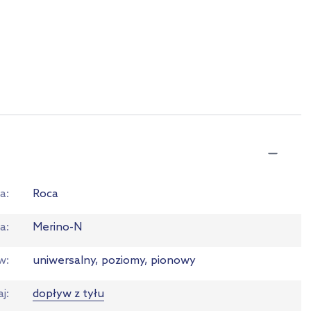
a
Roca
ia
Merino-N
w
uniwersalny, poziomy, pionowy
aj
dopływ z tyłu