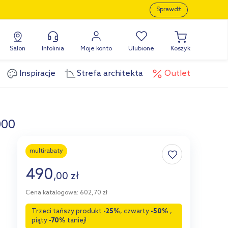
Sprawdź
Salon
Infolinia
Moje konto
Ulubione
Koszyk
Inspiracje
Strefa architekta
Outlet
000
multirabaty
490
,
00
zł
Cena katalogowa: 602,70 zł
Trzeci tańszy produkt
-25%
, czwarty
-50%
,
piąty
-70%
taniej!