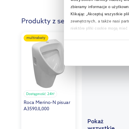
zbieramy informacje o użytkowni
Klikając „Akceptuj wszystkie pl
Produkty z serii:
zewnętrznych, a także nasi par
niektóre pliki cookie mogą mie
multirabaty
Aby uzyskać więcej informacji na
na temat plików cookie i tego, d
Dostępność:
24h!
Roca Merino-N pisuar
A3590JL000
Pokaż
wszystkie