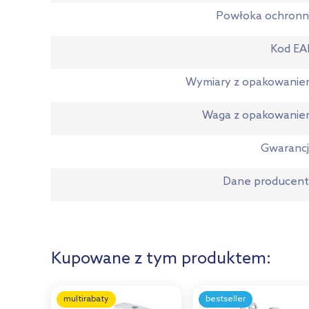
Powłoka ochronn
Kod EA
Wymiary z opakowani
Waga z opakowanie
Gwaranc
Dane producen
Kupowane z tym produktem:
multirabaty
bestseller