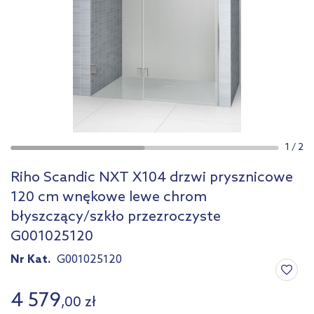
1
/
2
Riho Scandic NXT X104 drzwi prysznicowe
120 cm wnękowe lewe chrom
błyszczący/szkło przezroczyste
G001025120
Nr Kat.
G001025120
4 579
,
00
zł