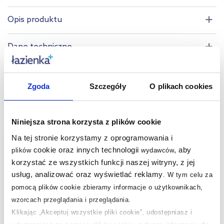
Opis produktu
Dane techniczne
Produkty z serii:
Zgoda
Szczegóły
O plikach cookies
Produkty podobne:
Niniejsza strona korzysta z plików cookie
multirabaty
Na tej stronie korzystamy z oprogramowania i
cookie oraz innych technologii
, aby
plików
wydawców
korzystać ze wszystkich funkcji naszej witryny, z jej
usług, analizować oraz wyświetlać reklamy
.
W tym celu za
pomocą plików cookie zbieramy informacje o użytkownikach,
wzorcach przeglądania i przeglądania.
Klikając „Akceptuj wszystkie pliki cookie”, udostępniasz i