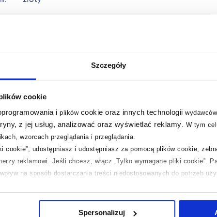
li
szczotkowany
e
prawe
Szczegóły
N
5904295105219
em
96 x 212 x 8 cm
 plików cookie
 oprogramowania i
cookie oraz innych technologii
plików
wydawców
m
40,27 kg
tryny, z jej usług, analizować oraz wyświetlać reklamy
.
W tym cel
kach, wzorcach przeglądania i przeglądania.
ja
Pobierz
iki cookie”, udostępniasz i udostępniasz za pomocą plików cookie, zeb
tnerzy reklamowi.
Jeśli chcesz, włącz „Tylko wymagane pliki cookie”.
Pa
ta
Zobacz
ć wpływ na sposób dostarczania treści niedostosowanych do potrzeb uż
 temat plików plików cookie, kliknij „Ustawienia plików cookie”.
Jeśli 
laczego ich przepisy, przejdź do zakładek „Informacje o plikach cookie”
Spersonalizuj