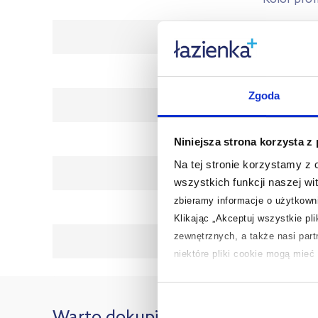
Wykończenie profi
Mocowani
Zgoda
Kod EA
Wymiary z opakowani
Niniejsza strona korzysta z
Na tej stronie korzystamy z
Waga z opakowanie
wszystkich funkcji naszej wi
zbieramy informacje o użytkowni
Gwaranc
Klikając „Akceptuj wszystkie pl
zewnętrznych, a także nasi par
Dane producen
niektóre pliki cookie mogą mie
Aby uzyskać więcej informacji na
na temat plików cookie i tego, d
Warto dokupić: