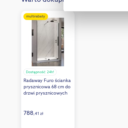
multirabaty
Dostępność:
24h!
Radaway Furo ścianka
prysznicowa 68 cm do
drzwi prysznicowych
szkło przezroczyste
10110680-01-01
788
,
41
zł