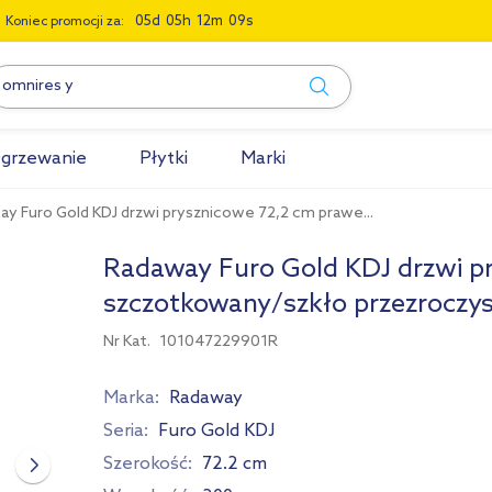
0
5
0
5
1
2
0
8
Koniec promocji za:
grzewanie
Płytki
Marki
y Furo Gold KDJ drzwi prysznicowe 72,2 cm prawe...
Radaway Furo Gold KDJ drzwi pr
szczotkowany/szkło przezroczy
Nr Kat.
101047229901R
Marka:
Radaway
Seria:
Furo Gold KDJ
Szerokość:
72.2 cm