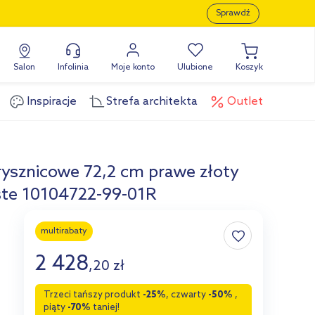
Sprawdź
Salon
Infolinia
Moje konto
Ulubione
Koszyk
Inspiracje
Strefa architekta
Outlet
ysznicowe 72,2 cm prawe złoty
ste 10104722-99-01R
multirabaty
2 428
,
20
zł
Trzeci tańszy produkt
-25%
, czwarty
-50%
,
piąty
-70%
taniej!