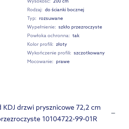
Wysokość:
200 cm
Rodzaj:
do ścianki bocznej
Typ:
rozsuwane
Wypełnienie:
szkło przezroczyste
Powłoka ochronna:
tak
Kolor profili:
złoty
Wykończenie profili:
szczotkowany
Mocowanie:
prawe
 KDJ drzwi prysznicowe 72,2 cm
przezroczyste 10104722-99-01R