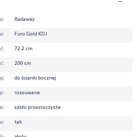
a
Radaway
ia
Furo Gold KDJ
ść
72.2 cm
ć
200 cm
aj
do ścianki bocznej
p
rozsuwane
ie
szkło przezroczyste
a
tak
li
złoty