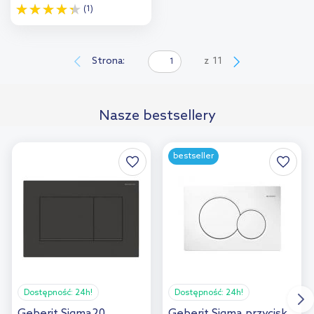
(1)
Do koszyka
Dodaj do
Strona:
z
11
porównania
Nasze bestsellery
bestseller
Dostępność:
24h!
Dostępność:
24h!
Geberit Sigma20
Geberit Sigma przycisk