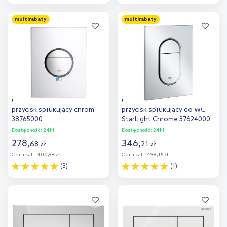
Do koszyka
Do koszyka
multirabaty
multirabaty
Dodaj do
Dodaj do
porównania
porównania
Grohe Nova Cosmopolitan
Grohe Arena Cosmopolitan S
przycisk spłukujący chrom
przycisk spłukujący do WC
38765000
StarLight Chrome 37624000
Dostępność:
24h!
Dostępność:
24h!
278
,
346
,
68
zł
21
zł
Cena kat.:
400,98 zł
Cena kat.:
498,15 zł
(3)
(1)
Do koszyka
Do koszyka
Dodaj do
Dodaj do
porównania
porównania