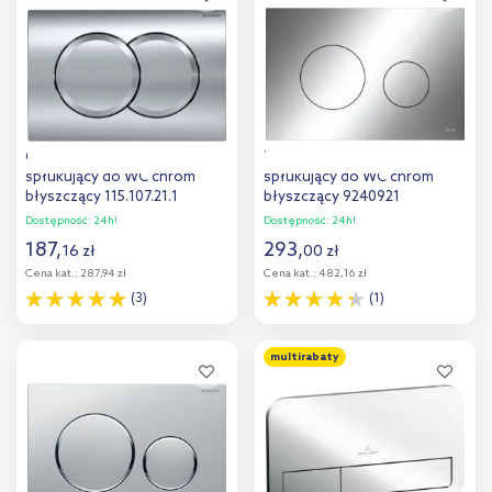
porównania
Geberit Delta01 przycisk
Tece Loop przycisk
spłukujący do WC chrom
spłukujący do WC chrom
błyszczący 115.107.21.1
błyszczący 9240921
Dostępność:
24h!
Dostępność:
24h!
187
,
293
,
16
zł
00
zł
Cena kat.:
287,94 zł
Cena kat.:
482,16 zł
(3)
(1)
Do koszyka
Do koszyka
multirabaty
Dodaj do
Dodaj do
porównania
porównania