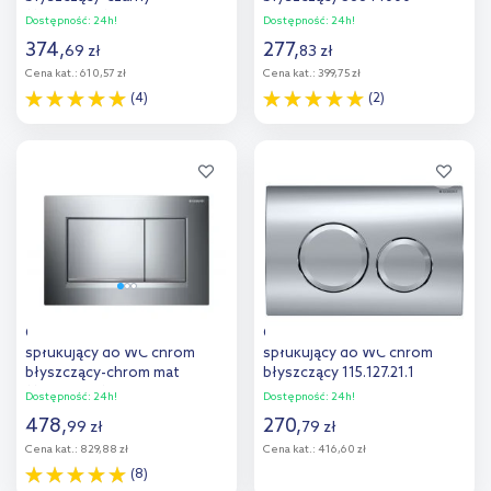
115.882.KM.1
Dostępność:
24h!
Dostępność:
24h!
374
,
277
,
69
zł
83
zł
Cena kat.:
610,57 zł
Cena kat.:
399,75 zł
(4)
(2)
Do koszyka
Do koszyka
Dodaj do
Dodaj do
porównania
porównania
Geberit Sigma20 przycisk
Geberit Delta20 przycisk
spłukujący do WC chrom
spłukujący do WC chrom
błyszczący-chrom mat
błyszczący 115.127.21.1
115.883.KH.1
Dostępność:
24h!
Dostępność:
24h!
478
,
270
,
99
zł
79
zł
Cena kat.:
829,88 zł
Cena kat.:
416,60 zł
(8)