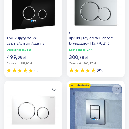
Oltens Lule przycisk
Geberit Sigma przycisk
spłukujący do WC
spłukujący do WC chrom
czarny/chrom/czarny
błyszczący 115.770.21.5
57201300
Dostępność:
24h!
Dostępność:
24h!
499
,
300
,
95
zł
88
zł
Cena kat.:
999,90 zł
Cena kat.:
501,47 zł
(5)
(45)
Do koszyka
Do koszyka
multirabaty
Dodaj do
Dodaj do
porównania
porównania