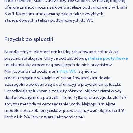
Ideal Standard, Kludi, Duravit czy też Geberit. W naszej bogatej
ofercie znaleźć można zarówno stelaże podtynkowe 3 w 1, jak i
5 w 1. Klientom umożliwiamy zakup także zwykłych,
standardowych stelaży podtynkowych do WC.
Przycisk do spłuczki
Nieodłącznym elementem każdej zabudowanej spłuczki są
przyciski spłukujące. Ukryte pod zabudową
stelaże podtynkowe
uruchamia się za pomocą pasujących do nich przycisków.
Montowane nad poziomem
miski WC
, są niemal
niedostrzegalne wizualnie w zaaranżowanej zabudowie.
Szczególnie polecane są dwufunkcyjne przyciski do spłuczki.
Umożliwiają spłukiwanie toalety różnymi objętościami wody,
dostosowanymi do potrzeb. To nie tylko spora wygoda, ale też
sprytna metoda na oszczędzanie wody. Najpopularniejsze
modele spłuczek i przycisków pozwalają używać objętości 3/6
litrów lub 2/4 litry w wersji ekonomicznej.