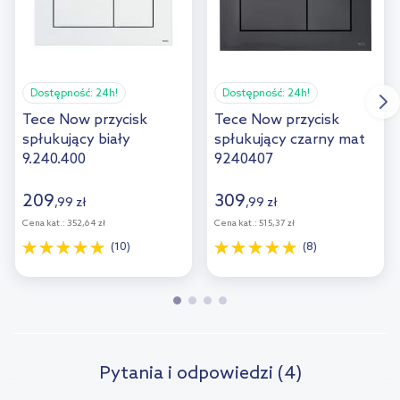
Dostępność:
24h!
Dostępność:
24h!
Tece Now przycisk
Tece Now przycisk
spłukujący biały
spłukujący czarny mat
9.240.400
9240407
209
309
,
99
zł
,
99
zł
Cena kat.:
352,64 zł
Cena kat.:
515,37 zł
(10)
(8)
Pytania i odpowiedzi (4)