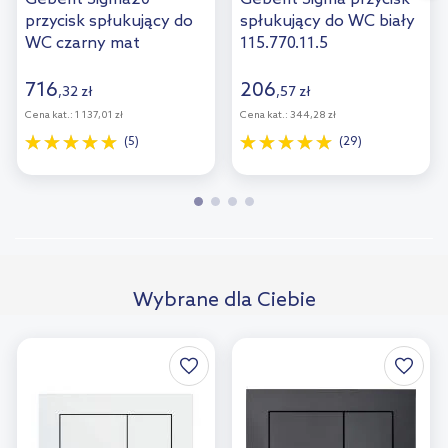
przycisk spłukujący do
spłukujący do WC biały
WC czarny mat
115.770.11.5
115.883.16.1
716
206
,
32
zł
,
57
zł
Cena kat.:
1 137,01 zł
Cena kat.:
344,28 zł
(5)
(29)
Wybrane dla Ciebie