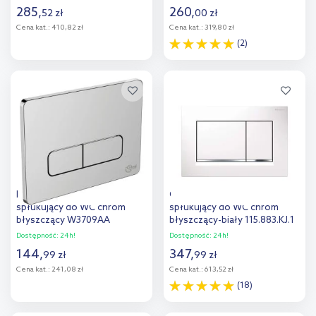
285
,
260
,
52
zł
00
zł
Cena kat.:
410,82 zł
Cena kat.:
319,80 zł
(2)
Do koszyka
Do koszyka
Dodaj do
Dodaj do
porównania
porównania
Ideal Standard przycisk
Geberit Sigma20 przycisk
spłukujący do WC chrom
spłukujący do WC chrom
błyszczący W3709AA
błyszczący-biały 115.883.KJ.1
Dostępność:
24h!
Dostępność:
24h!
144
,
347
,
99
zł
99
zł
Cena kat.:
241,08 zł
Cena kat.:
613,52 zł
(18)
Do koszyka
Do koszyka