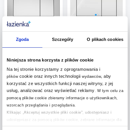
Cersanit Enter II przycisk
Geberit Omega20 przycisk
spłukujący chrom błyszczący
spłukujący do WC chrom
K97-509
błyszczący-biały 115.080.KJ.1
Zgoda
Szczegóły
O plikach cookies
Dostępność:
24h!
Dostępność:
24h!
163
,
455
,
18
zł
99
zł
Cena kat.:
199 zł
Cena kat.:
747,59 zł
Niniejsza strona korzysta z plików cookie
(1)
(3)
Na tej stronie korzystamy z oprogramowania i
Do koszyka
Do koszyka
cookie oraz innych technologii
, aby
plików
wydawców
Dodaj do
Dodaj do
korzystać ze wszystkich funkcji naszej witryny, z jej
usług, analizować oraz wyświetlać reklamy
.
W tym celu za
porównania
porównania
pomocą plików cookie zbieramy informacje o użytkownikach,
wzorcach przeglądania i przeglądania.
Klikając „Akceptuj wszystkie pliki cookie”, udostępniasz i
udostępniasz za pomocą plików cookie, zebrane informacje dla
użytkowników zewnętrznych, a także nasi partnerzy reklamowi.
LaVita Lav 200 przycisk
Alca Thin przycisk spłukujący