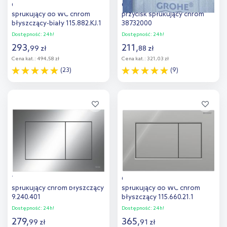
Geberit Sigma20 przycisk
Grohe Skate Cosmopolitan
spłukujący do WC chrom
przycisk spłukujący chrom
błyszczący-biały 115.882.KJ.1
38732000
Dostępność:
24h!
Dostępność:
24h!
293
,
211
,
99
zł
88
zł
Cena kat.:
494,58 zł
Cena kat.:
321,03 zł
(23)
(9)
Do koszyka
Do koszyka
Dodaj do
Dodaj do
porównania
porównania
Tece Now przycisk
Geberit Sigma01 przycisk
spłukujący chrom błyszczący
spłukujący do WC chrom
9.240.401
błyszczący 115.660.21.1
Dostępność:
24h!
Dostępność:
24h!
279
,
365
,
99
zł
91
zł