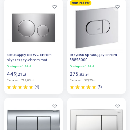
multirabaty
Dodaj do
Dodaj do
porównania
porównania
Geberit Sigma przycisk
Grohe Arena Cosmopolitan
spłukujący do WC chrom
przycisk spłukujący chrom
błyszczący-chrom mat
38858000
115.882.KH.1
Dostępność:
24h!
Dostępność:
24h!
449
,
275
,
21
zł
83
zł
Cena kat.:
713,03 zł
Cena kat.:
399,75 zł
(4)
(5)
Do koszyka
Do koszyka
Dodaj do
Dodaj do
porównania
porównania