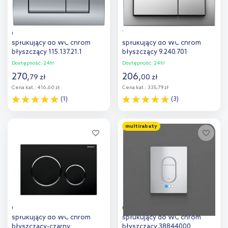
Geberit Delta20 przycisk
Tece Base przycisk
spłukujący do WC chrom
spłukujący do WC chrom
błyszczący 115.137.21.1
błyszczący 9.240.701
Dostępność:
24h!
Dostępność:
24h!
270
,
206
,
79
zł
00
zł
Cena kat.:
416,60 zł
Cena kat.:
335,79 zł
(1)
(3)
Do koszyka
Do koszyka
multirabaty
Dodaj do
Dodaj do
porównania
porównania
Geberit Sigma przycisk
Grohe Arena przycisk
spłukujący do WC chrom
spłukujący do WC chrom
błyszczący-czarny
błyszczący 38844000