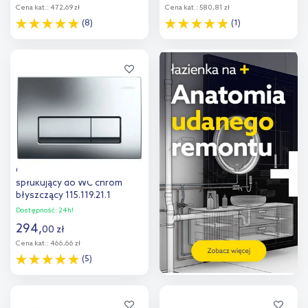
Cena kat.:
472,69 zł
Cena kat.:
580,81 zł
(8)
(1)
Do koszyka
Do koszyka
Dodaj do
Dodaj do
porównania
porównania
Geberit Delta przycisk
spłukujący do WC chrom
błyszczący 115.119.21.1
Dostępność:
24h!
294
,
00
zł
Cena kat.:
466,66 zł
(5)
Do koszyka
Dodaj do