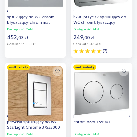
Geberit Sigma przycisk
Villeroy & Boch ViConnect
spłukujący do WC chrom
E200 przycisk spłukujący do
błyszczący-chrom mat
WC chrom błyszczący
115.882.JQ.1
92249061
Dostępność:
24h!
Dostępność:
24h!
452
,
249
,
03
zł
00
zł
Cena kat.:
713,03 zł
Cena kat.:
537,26 zł
(7)
Do koszyka
Do koszyka
multirabaty
multirabaty
Dodaj do
Dodaj do
porównania
porównania
Grohe Skate Cosmopolitan S
Roca PL10 przycisk spłukujący
przycisk spłukujący do WC
chrom A890189001
StarLight Chrome 37535000
Dostępność:
24h!
Dostępność:
24h!